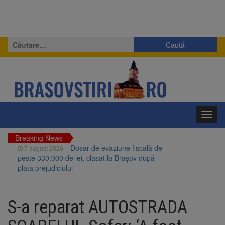
Caută
după:
Toggl
navig
Breaking News
Dosar de evaziune fiscală de
7 august 2026
peste 330.000 de lei, clasat la Brașov după
plata prejudiciului
Primăria Brașov amenință cu
7 august 2026
sistarea plăților către Brai-Cata și Comprest.
S-a reparat AUTOSTRADA
Motivul: platforme de gunoi neigienizate