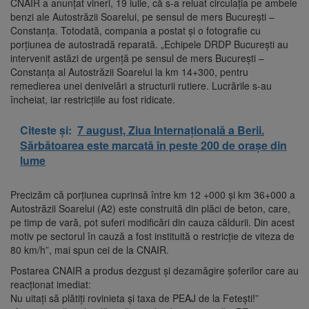
CNAIR a anunţat vineri, 19 iulie, că s-a reluat circulaţia pe ambele
benzi ale Autostrăzii Soarelui, pe sensul de mers Bucureşti –
Constanţa. Totodată, compania a postat şi o fotografie cu
porţiunea de autostradă reparată. „Echipele DRDP Bucureşti au
intervenit astăzi de urgenţă pe sensul de mers Bucureşti –
Constanţa al Autostrăzii Soarelui la km 14+300, pentru
remedierea unei denivelări a structurii rutiere. Lucrările s-au
încheiat, iar restricţiile au fost ridicate.
Citeste și:
7 august, Ziua Internațională a Berii.
Sărbătoarea este marcată în peste 200 de orașe din
lume
Precizăm că porţiunea cuprinsă între km 12 +000 şi km 36+000 a
Autostrăzii Soarelui (A2) este construită din plăci de beton, care,
pe timp de vară, pot suferi modificări din cauza căldurii. Din acest
motiv pe sectorul în cauză a fost instituită o restricţie de viteza de
80 km/h”, mai spun cei de la CNAIR.
Postarea CNAIR a produs dezgust și dezamăgire şoferilor care au
reacționat imediat:
Nu uitaţi să plătiţi rovinieta şi taxa de PEAJ de la Feteşti!”