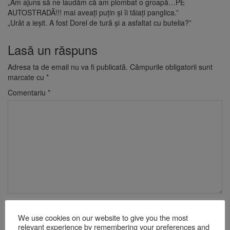
„Am ajuns să ne laudăm că am plombat o groapă…PE
AUTOSTRADĂ!!! mai aveaţi puţin şi îi tăiaţi panglica.”
„Urât a ieşit. A fost Dorel de tură şi a asfaltat cu butelia?”
Lasă un răspuns
Adresa ta de email nu va fi publicată.
Câmpurile obligatorii sunt
marcate cu
*
Comentariu
*
Nume
*
We use cookies on our website to give you the most
relevant experience by remembering your preferences and