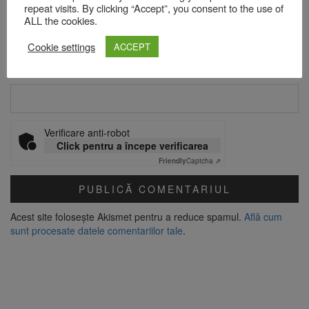
repeat visits. By clicking “Accept”, you consent to the use of
ALL the cookies.
Email
*
Cookie settings
ACCEPT
Site web
Verificare anti-robot
Click pentru a începe verificarea
Friendly
Captcha ⇗
Acest site folosește Akismet pentru a reduce spamul.
Află cum
sunt procesate datele comentariilor tale
.