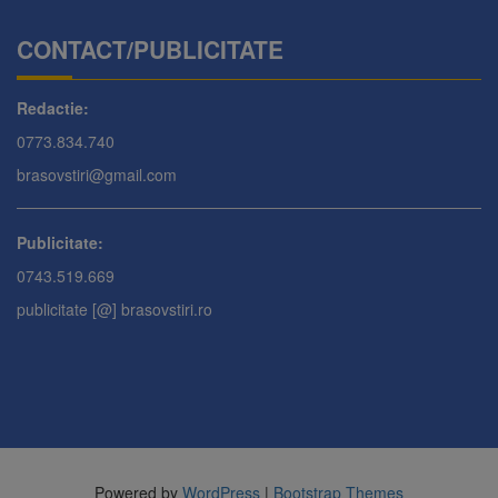
CONTACT/PUBLICITATE
Redactie:
0773.834.740
brasovstiri@gmail.com
Publicitate:
0743.519.669
publicitate [@] brasovstiri.ro
Powered by
WordPress
|
Bootstrap Themes