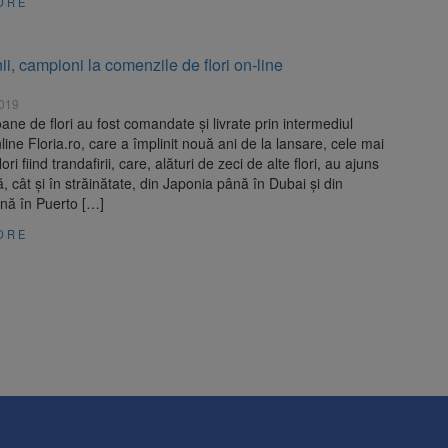
ORE
i, campioni la comenzile de flori on-line
2019
oane de flori au fost comandate şi livrate prin intermediul
online Floria.ro, care a împlinit nouă ani de la lansare, cele mai
ori fiind trandafirii, care, alături de zeci de alte flori, au ajuns
ră, cât şi în străinătate, din Japonia până în Dubai şi din
ână în Puerto […]
ORE