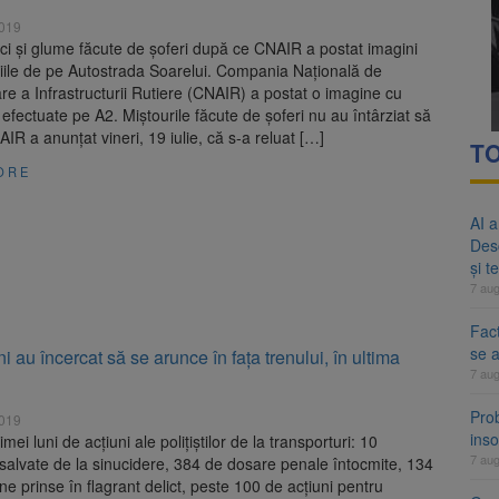
2019
tici și glume făcute de șoferi după ce CNAIR a postat imagini
iile de pe Autostrada Soarelui. Compania Naţională de
re a Infrastructurii Rutiere (CNAIR) a postat o imagine cu
e efectuate pe A2. Miștourile făcute de șoferi nu au întârziat să
IR a anunţat vineri, 19 iulie, că s-a reluat […]
TO
ORE
AI a
Des
și t
7 au
Fact
se 
 au încercat să se arunce în fața trenului, în ultima
7 au
Pro
2019
inso
timei luni de acţiuni ale poliţiştilor de la transporturi: 10
7 au
alvate de la sinucidere, 384 de dosare penale întocmite, 134
e prinse în flagrant delict, peste 100 de acţiuni pentru