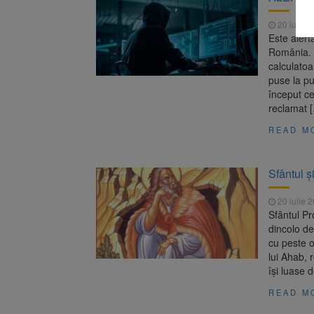
20 iulie 
Este alert
România. Z
calculatoa
puse la pun
început ce
reclamat 
READ M
Sfântul ș
20 iulie 
Sfântul Pr
dincolo de
cu peste o
lui Ahab, r
îşi luase 
READ M