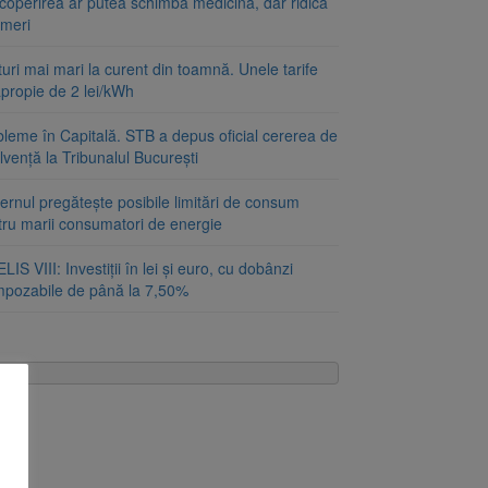
coperirea ar putea schimba medicina, dar ridică
emeri
uri mai mari la curent din toamnă. Unele tarife
apropie de 2 lei/kWh
bleme în Capitală. STB a depus oficial cererea de
lvență la Tribunalul București
rnul pregătește posibile limitări de consum
tru marii consumatori de energie
LIS VIII: Investiții în lei și euro, cu dobânzi
mpozabile de până la 7,50%