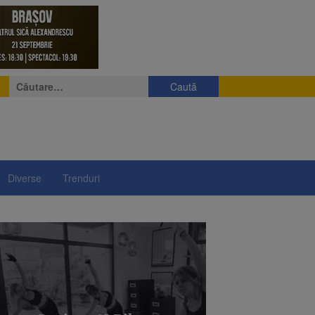
Caută
după:
Diverse
Trenduri
curești
ergie
l sistem de taxare rutieră
ina, dar ridică și temeri