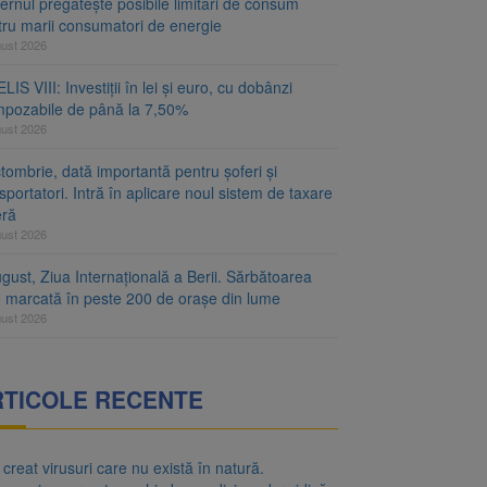
rnul pregătește posibile limitări de consum
tru marii consumatori de energie
gust 2026
LIS VIII: Investiții în lei și euro, cu dobânzi
mpozabile de până la 7,50%
gust 2026
tombrie, dată importantă pentru șoferi și
sportatori. Intră în aplicare noul sistem de taxare
eră
gust 2026
gust, Ziua Internațională a Berii. Sărbătoarea
e marcată în peste 200 de orașe din lume
gust 2026
RTICOLE RECENTE
 creat virusuri care nu există în natură.