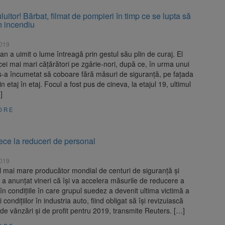
uitor! Bărbat, filmat de pompieri în timp ce se lupta să
n incendiu
2019
n a uimit o lume întreagă prin gestul său plin de curaj. El
 cei mai mari cățărători pe zgârie-nori, după ce, în urma unui
s-a încumetat să coboare fără măsuri de siguranță, pe fațada
in etaj în etaj. Focul a fost pus de cineva, la etajul 19, ultimul
]
ORE
rece la reduceri de personal
2019
el mai mare producător mondial de centuri de siguranţă şi
, a anunţat vineri că îşi va accelera măsurile de reducere a
, în condiţiile în care grupul suedez a devenit ultima victimă a
i condiţiilor în industria auto, fiind obligat să îşi revizuiască
 de vânzări şi de profit pentru 2019, transmite Reuters. […]