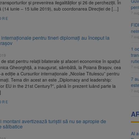
Guve
ransporturilor şi prevenirea ilegalităţilor şi 26 de percheziţii. În
pen
ă (14 iunie – 15 iulie 2019), sub coordonarea Direcţiei de […]
7 au
ORE
FIDE
nei
 internaţionale pentru tineri diplomaţi au început la
7 au
raşov
1 oc
tran
2019
 de stat pentru relaţii bilaterale şi afaceri economice în spaţiul
ruti
onica Gheorghiţă, a inaugurat, sâmbătă, la Poiana Braşov, cea
7 au
a ediţie a Cursurilor internaţionale „Nicolae Titulescu” pentru
7 au
lomaţi. Tema din acest an este „Diplomacy and leadership:
est
for EU in the 21st Century?”, până în prezent luând parte la
7 au
]
ORE
A
 montani avertizează turiştii să nu se apropie de
e sălbatice
AI a
2019