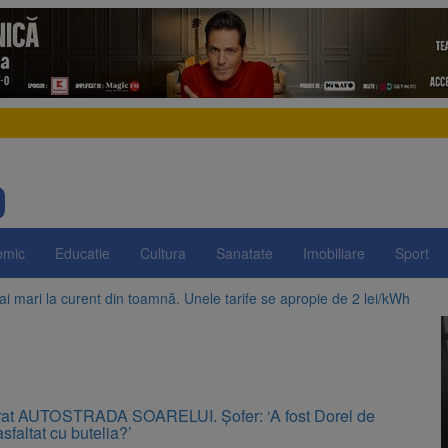
omic
Educatie
Cultura
Sanatate
Imobiliare
Sport
ai mari la curent din toamnă. Unele tarife se apropie de 2 lei/kWh
în Capitală. STB a depus oficial cererea de insolvență la Tribunalul Bu
pregătește posibile limitări de consum pentru marii consumatori de en
III: Investiții în lei și euro, cu dobânzi neimpozabile de până la 7,50%
e, dată importantă pentru șoferi și transportatori. Intră în aplicare nou
t virusuri care nu există în natură. Descoperirea ar putea schimba medic
rat AUTOSTRADA SOARELUI. Șofer: ‘A fost Dorel de
asfaltat cu butelia?’