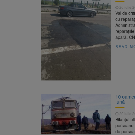
20 iulie 
Val de cri
cu reparaț
Administra
reparaţiil
apară. CNA
READ M
10 oameni
lună
20 iulie 
Bilanţul ul
persoane s
de persoan