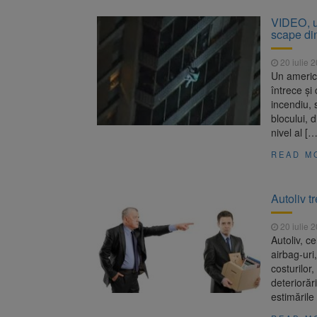
VIDEO, ul
scape di
20 iulie 
Un america
întrece și
incendiu, 
blocului, d
nivel al […
READ M
Autoliv t
20 iulie 
Autoliv, c
airbag-uri
costurilor
deteriorări
estimările