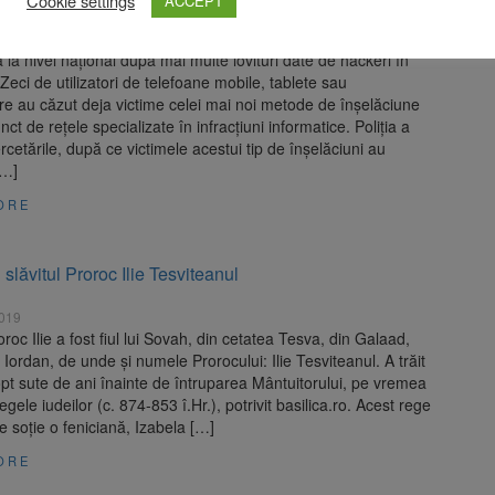
Cookie settings
ACCEPT
2019
ă la nivel național după mai multe lovituri date de hackeri în
eci de utilizatori de telefoane mobile, tablete sau
re au căzut deja victime celei mai noi metode de înșelăciune
ct de rețele specializate în infracțiuni informatice. Poliția a
rcetările, după ce victimele acestui tip de înșelăciuni au
[…]
ORE
i slăvitul Proroc Ilie Tesviteanul
2019
oroc Ilie a fost fiul lui Sovah, din cetatea Tesva, din Galaad,
 Iordan, de unde şi numele Prorocului: Ilie Tesviteanul. A trăit
pt sute de ani înainte de întruparea Mântuitorului, pe vremea
egele iudeilor (c. 874-853 î.Hr.), potrivit basilica.ro. Acest rege
de soţie o feniciană, Izabela […]
ORE