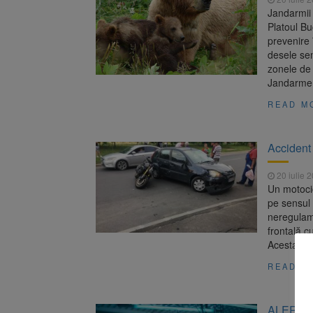
Jandarmii 
Platoul B
prevenire 
desele sem
zonele de
Jandarmer
READ M
Accident 
20 iulie 
Un motocic
pe sensul 
neregulame
frontală c
Acesta est
READ M
ALERTĂ N