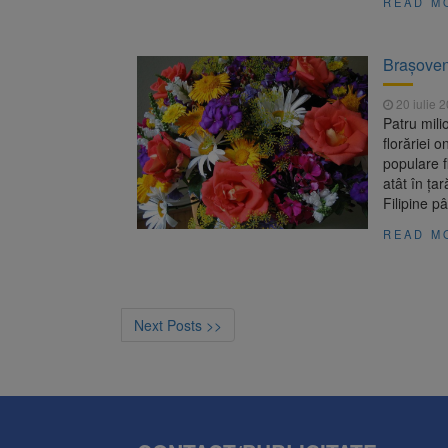
READ M
Brașoveni
20 iulie 
Patru mili
florăriei 
populare fl
atât în ţa
Filipine p
READ M
Next Posts >>