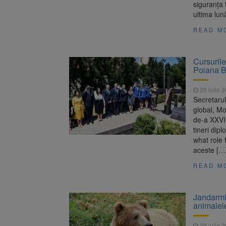
siguranţa t
ultima lun
READ M
Cursurile
Poiana B
20 iulie 
Secretarul
global, M
de-a XXVI-
tineri dip
what role 
aceste […
READ M
Jandarmii
animalel
20 iulie 