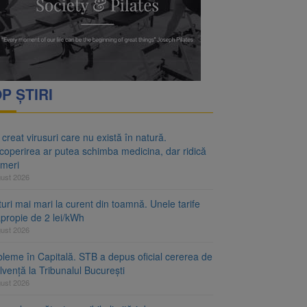
P ȘTIRI
 creat virusuri care nu există în natură.
coperirea ar putea schimba medicina, dar ridică
emeri
gust 2026
uri mai mari la curent din toamnă. Unele tarife
apropie de 2 lei/kWh
gust 2026
bleme în Capitală. STB a depus oficial cererea de
lvență la Tribunalul București
gust 2026