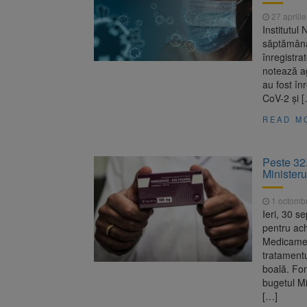
27 aprili
Institutul
săptămâna 
înregistrat
notează ag
au fost în
CoV-2 şi 
READ M
Peste 32.
Ministeru
1 octomb
Ieri, 30 s
pentru ach
Medicament
tratamentu
boală. Fon
bugetul Mi
[…]