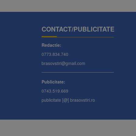
CONTACT/PUBLICITATE
Redactie:
0773.834.740
brasovstiri@gmail.com
Publicitate:
0743.519.669
publicitate [@] brasovstiri.ro