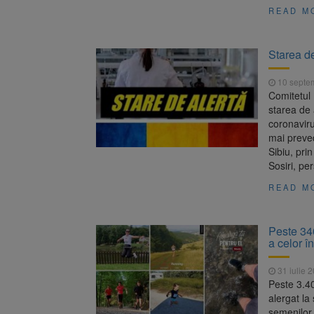
READ M
Starea de
10 septe
Comitetul 
starea de 
coronavir
mai preved
Sibiu, prin
Sosiri, pe
READ M
Peste 340
a celor î
31 iulie 
Peste 3.40
alergat la 
semenilor l