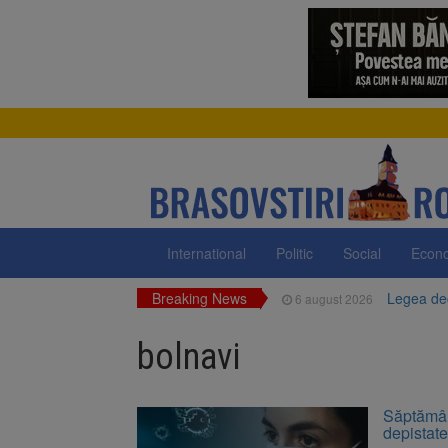
International
Politic
Social
Econ
Breaking News
Legea dec
6 august 2026
Legea int
6 august 2026
Artiști di
6 august 2026
bolnavi
Uniunea E
6 august 2026
Motorina 
6 august 2026
Fuego vin
6 august 2026
Săptămân
depistate