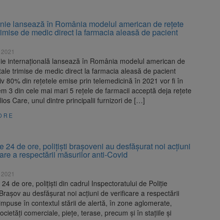
ie lansează în România modelul american de rețete
trimise de medic direct la farmacia aleasă de pacient
e 2021
e internațională lansează în România modelul american de
itale trimise de medic direct la farmacia aleasă de pacient
v 80% din rețetele emise prin telemedicină în 2021 vor fi în
em 3 din cele mai mari 5 rețele de farmacii acceptă deja rețete
lios Care, unul dintre principalii furnizori de […]
ORE
le 24 de ore, polițiști brașoveni au desfășurat noi acțiuni
care a respectării măsurilor anti-Covid
e 2021
 24 de ore, polițiști din cadrul Inspectoratului de Poliție
rașov au desfășurat noi acțiuni de verificare a respectării
impuse în contextul stării de alertă, în zone aglomerate,
ocietăți comerciale, piețe, terase, precum și în stațiile și