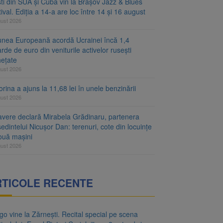
ști din SUA și Cuba vin la Brașov Jazz & Blues
ival. Ediția a 14-a are loc între 14 și 16 august
gust 2026
unea Europeană acordă Ucrainei încă 1,4
arde de euro din veniturile activelor rusești
hețate
gust 2026
rina a ajuns la 11,68 lei în unele benzinării
gust 2026
avere declară Mirabela Grădinaru, partenera
edintelui Nicușor Dan: terenuri, cote din locuințe
două mașini
gust 2026
RTICOLE RECENTE
o vine la Zărnești. Recital special pe scena