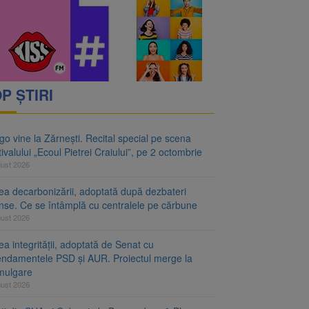
P ȘTIRI
o vine la Zărnești. Recital special pe scena
ivalului „Ecoul Pietrei Craiului”, pe 2 octombrie
gust 2026
ea decarbonizării, adoptată după dezbateri
inse. Ce se întâmplă cu centralele pe cărbune
gust 2026
a integrității, adoptată de Senat cu
ndamentele PSD și AUR. Proiectul merge la
mulgare
gust 2026