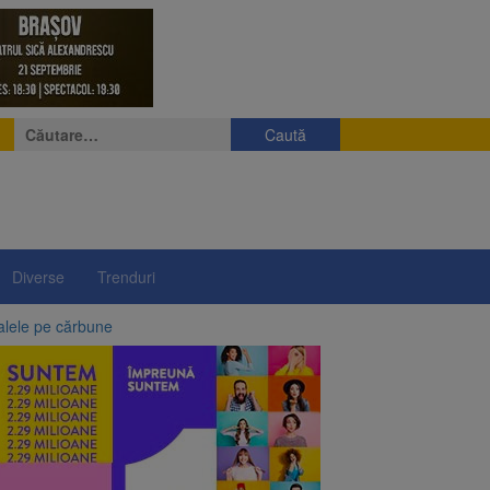
Caută
după:
Diverse
Trenduri
alele pe cărbune
 merge la promulgare
între 14 și 16 august
elor rusești înghețate
lui”, pe 2 octombrie