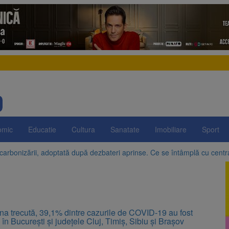
omic
Educatie
Cultura
Sanatate
Imobiliare
Sport
arbonizării, adoptată după dezbateri aprinse. Ce se întâmplă cu centr
egrității, adoptată de Senat cu amendamentele PSD și AUR. Proiectul
n SUA și Cuba vin la Brașov Jazz & Blues Festival. Ediția a 14-a are loc 
uropeană acordă Ucrainei încă 1,4 miliarde de euro din veniturile activ
a ajuns la 11,68 lei în unele benzinării
e la Zărnești. Recital special pe scena Festivalului „Ecoul Pietrei Craiu
a trecută, 39,1% dintre cazurile de COVID-19 au fost
 în Bucureşti şi judeţele Cluj, Timiş, Sibiu şi Braşov