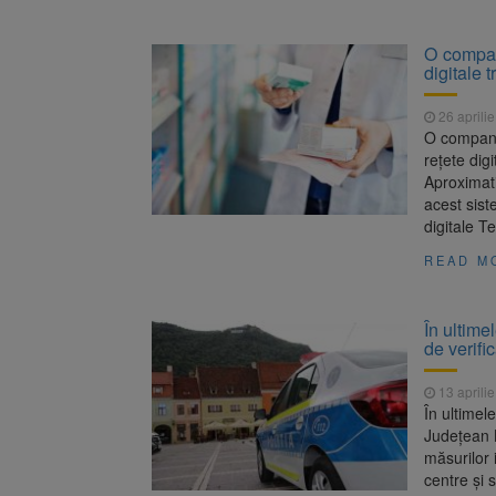
O compan
digitale 
26 aprili
O compani
rețete dig
Aproximati
acest sist
digitale Te
READ M
În ultime
de verifi
13 aprili
În ultimele
Județean B
măsurilor 
centre și s