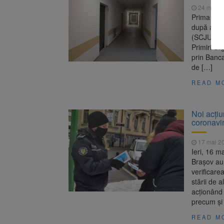
24 mai 2
Prima Unit
după anul 
(SCJU) Bra
Primiri Ur
prin Banca
de […]
READ M
Noi acțiu
coronavir
17 mai 2
Ieri, 16 m
Brașov au 
verificare
stării de a
acționând 
precum și 
READ M