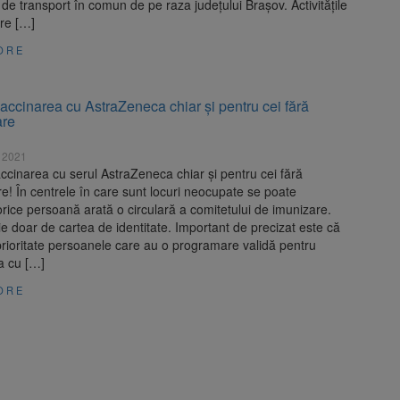
 de transport în comun de pe raza județului Brașov. Activitățile
are […]
ORE
vaccinarea cu AstraZeneca chiar și pentru cei fără
are
e 2021
accinarea cu serul AstraZeneca chiar și pentru cei fără
! În centrele în care sunt locuri neocupate se poate
rice persoană arată o circulară a comitetului de imunizare.
e doar de cartea de identitate. Important de precizat este că
rioritate persoanele care au o programare validă pentru
a cu […]
ORE