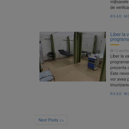
mijloacele
de verific
READ M
Liber la 
program
13 aprili
Liber la v
programare
prezenta o
Este nevoi
vor avea p
imunizare
READ M
Next Posts >>