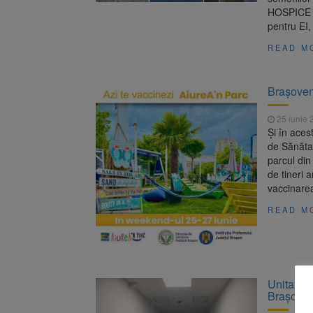
HOSPICE C
pentru EI
READ M
Brașoven
25 iunie 
Și în aces
de Sănătat
parcul din
de tineri a
vaccinarea
READ M
Unitatea 
Brașov, a