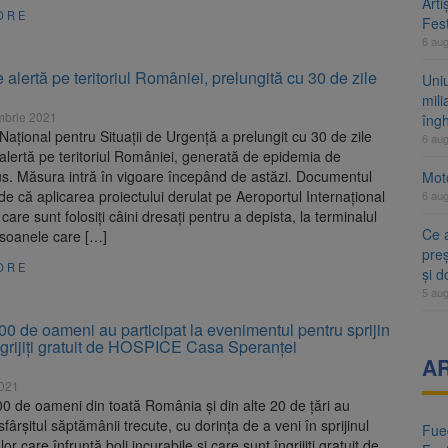
Arti
ORE
Fest
6 au
 alertă pe teritoriul României, prelungită cu 30 de zile
Uni
mili
mbrie 2021
îng
Naţional pentru Situaţii de Urgenţă a prelungit cu 30 de zile
6 au
alertă pe teritoriul României, generată de epidemia de
us. Măsura intră în vigoare începând de astăzi. Documentul
Moto
e că aplicarea proiectului derulat pe Aeroportul Internaţional
6 au
 care sunt folosiţi câini dresaţi pentru a depista, la terminalul
Ce 
rsoanele care […]
preș
ORE
și 
5 au
0 de oameni au participat la evenimentul pentru sprijin
ngrijiți gratuit de HOSPICE Casa Speranței
A
2021
0 de oameni din toată România și din alte 20 de țări au
sfârșitul săptămânii trecute, cu dorința de a veni în sprijinul
Fueg
or care înfruntă boli incurabile și care sunt îngrijiți gratuit de