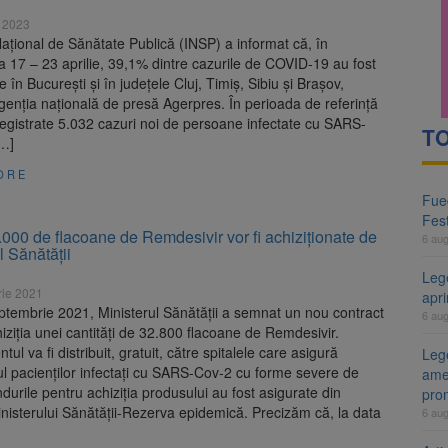
e 2023
 Naţional de Sănătate Publică (INSP) a informat că, în
17 – 23 aprilie, 39,1% dintre cazurile de COVID-19 au fost
e în Bucureşti şi în judeţele Cluj, Timiş, Sibiu şi Braşov,
enția națională de presă Agerpres. În perioada de referinţă
registrate 5.032 cazuri noi de persoane infectate cu SARS-
TO
[…]
ORE
Fueg
Fest
000 de flacoane de Remdesivir vor fi achiziționate de
6 au
l Sănătății
Leg
rie 2021
apr
eptembrie 2021, Ministerul Sănătății a semnat un nou contract
6 au
iziția unei cantități de 32.800 flacoane de Remdesivir.
ul va fi distribuit, gratuit, către spitalele care asigură
Lege
l pacienților infectați cu SARS-Cov-2 cu forme severe de
ame
durile pentru achiziția produsului au fost asigurate din
pro
nisterului Sănătății-Rezerva epidemică. Precizăm că, la data
6 au