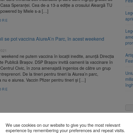
Fest
asa Speranței. Cea de-a 13-a ediție a crosului Aleargă TU
, powered by Miele s-a […]
Leg
apr
ORE
Lege
ame
ii se pot vaccina AiureA’n Parc, în acest weekend
pro
2021
Arti
t weekend ne putem vaccina în locații inedite, anunță Direcția
Fest
e Publică Brașov. DSP Brașov invită oamenii la vaccinare în
 Centrul Civic, în zona amenajată ingenios de către un grup
Uni
ntreprenori. De la tineri pentru tineri la Aiurea’n parc,
mili
 nu e aiurea. Vaccin Pfizer pentru tineri și […]
îng
ORE
de Primiri Urgențe, din cadrul Spitalului Judeţean
We use cookies on our website to give you the most relevant
proape gata! Investiția valorează 10,5 milioane de lei
experience by remembering your preferences and repeat visits.