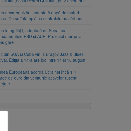
ivalului „Ecoul Pietrei Craiului”, pe 2 octombrie
ea decarbonizării, adoptată după dezbateri
inse. Ce se întâmplă cu centralele pe cărbune
a integrității, adoptată de Senat cu
ndamentele PSD și AUR. Proiectul merge la
mulgare
ști din SUA și Cuba vin la Brașov Jazz & Blues
ival. Ediția a 14-a are loc între 14 și 16 august
unea Europeană acordă Ucrainei încă 1,4
arde de euro din veniturile activelor rusești
hețate