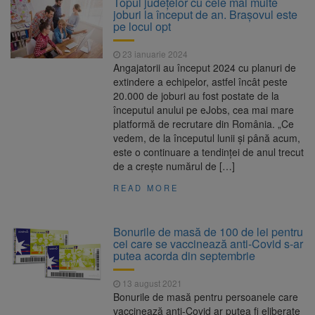
Topul județelor cu cele mai multe
Nivelul Dunării a început să crească
joburi la început de an. Brașovul este
Asociația Română pentru
8 august 2026
pe locul opt
Iluminat cere reducerea luminii pe timpul
nopții, nu oprirea iluminatului public
23 ianuarie 2024
Trafic blocat pe DN1E Brașov
7 august 2026
Angajatorii au început 2024 cu planuri de
– Poiana Brașov după un accident. Două
extindere a echipelor, astfel încât peste
persoane primesc îngrijiri medicale
20.000 de joburi au fost postate de la
Se schimbă examenul de
8 august 2026
începutul anului pe eJobs, cea mai mare
medic specialist. Subiecte unice în toată țara,
platformă de recrutare din România. „Ce
aceeași oră și același barem
vedem, de la începutul lunii și până acum,
este o continuare a tendinței de anul trecut
de a crește numărul de […]
READ MORE
Bonurile de masă de 100 de lei pentru
cei care se vaccinează anti-Covid s-ar
putea acorda din septembrie
13 august 2021
Bonurile de masă pentru persoanele care
vaccinează anti-Covid ar putea fi eliberate