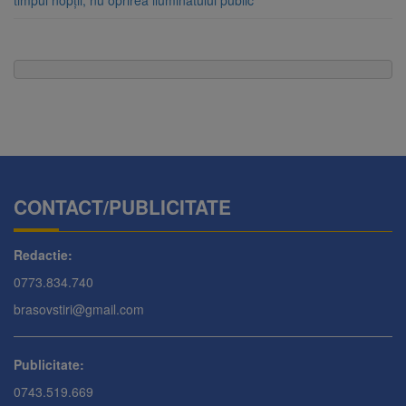
timpul nopții, nu oprirea iluminatului public
CONTACT/PUBLICITATE
Redactie:
0773.834.740
brasovstiri@gmail.com
Publicitate:
0743.519.669