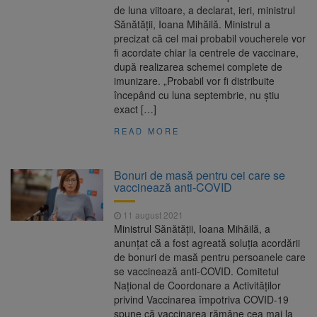
de luna viitoare, a declarat, ieri, ministrul
Sănătății, Ioana Mihăilă. Ministrul a
precizat că cel mai probabil voucherele vor
fi acordate chiar la centrele de vaccinare,
după realizarea schemei complete de
imunizare. „Probabil vor fi distribuite
începând cu luna septembrie, nu știu
exact […]
READ MORE
Bonuri de masă pentru cei care se
vaccinează anti-COVID
11 august 2021
Ministrul Sănătăţii, Ioana Mihăilă, a
anunţat că a fost agreată soluţia acordării
de bonuri de masă pentru persoanele care
se vaccinează anti-COVID. Comitetul
Naţional de Coordonare a Activităţilor
privind Vaccinarea împotriva COVID-19
spune că vaccinarea rămâne cea mai la