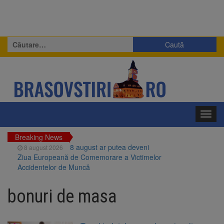
Caută
după:
Toggl
navig
Breaking News
8 august ar putea deveni
8 august 2026
Ziua Europeană de Comemorare a Victimelor
Accidentelor de Muncă
Am început demolarea
8 august 2026
fostului complex Duplex 91, de lângă Piața
bonuri de masa
Star
Ungaria renunță la apelul
8 august 2026
pentru reducerea consumului de energie.