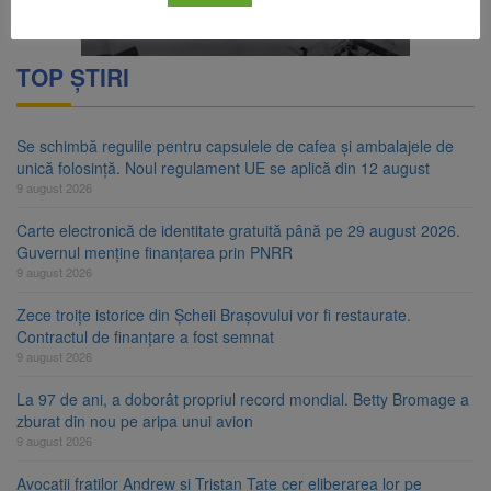
TOP ȘTIRI
Se schimbă regulile pentru capsulele de cafea și ambalajele de
unică folosință. Noul regulament UE se aplică din 12 august
9 august 2026
Carte electronică de identitate gratuită până pe 29 august 2026.
Guvernul menține finanțarea prin PNRR
9 august 2026
Zece troițe istorice din Șcheii Brașovului vor fi restaurate.
Contractul de finanțare a fost semnat
9 august 2026
La 97 de ani, a doborât propriul record mondial. Betty Bromage a
zburat din nou pe aripa unui avion
9 august 2026
Avocații fraților Andrew și Tristan Tate cer eliberarea lor pe