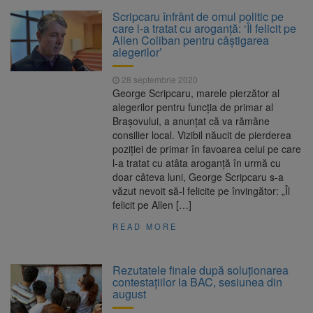
La 97 de ani, a doborât
9 august 2026
Scripcaru înfrânt de omul politic pe
propriul record mondial. Betty Bromage a
care l-a tratat cu aroganță: ‘Îl felicit pe
zburat din nou pe aripa unui avion
Allen Coliban pentru câștigarea
alegerilor’
Avocații fraților Andrew și
9 august 2026
Tristan Tate cer eliberarea lor pe cauțiune în
28 septembrie 2020
SUA
George Scripcaru, marele pierzător al
alegerilor pentru funcția de primar al
Se schimbă examenul de
8 august 2026
Brașovului, a anunțat că va rămâne
medic specialist. Subiecte unice în toată țara,
consilier local. Vizibil năucit de pierderea
aceeași oră și același barem
poziției de primar în favoarea celui pe care
l-a tratat cu atâta aroganță în urmă cu
Se schimbă regulile pentru
9 august 2026
doar câteva luni, George Scripcaru s-a
capsulele de cafea și ambalajele de unică
văzut nevoit să-l felicite pe învingător: „Îl
folosință. Noul regulament UE se aplică din 12
felicit pe Allen […]
august
READ MORE
Rezutatele finale după soluționarea
contestațiilor la BAC, sesiunea din
august