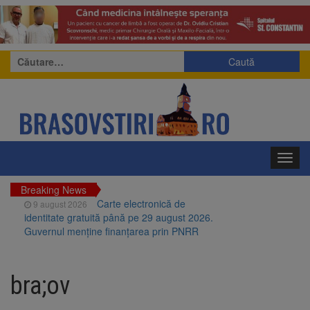
Caută
după:
Toggl
navig
Breaking News
Carte electronică de
9 august 2026
identitate gratuită până pe 29 august 2026.
Guvernul menține finanțarea prin PNRR
Zece troițe istorice din Șcheii
9 august 2026
Brașovului vor fi restaurate. Contractul de
bra;ov
finanțare a fost semnat