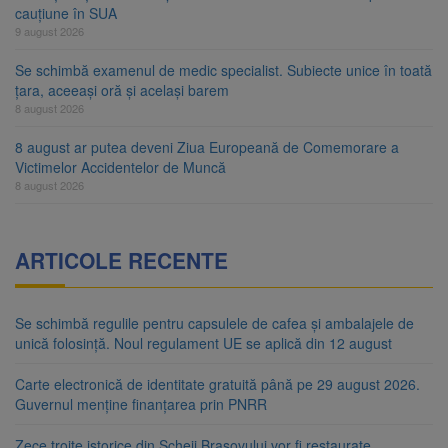
cauțiune în SUA
9 august 2026
Se schimbă examenul de medic specialist. Subiecte unice în toată
țara, aceeași oră și același barem
8 august 2026
8 august ar putea deveni Ziua Europeană de Comemorare a
Victimelor Accidentelor de Muncă
8 august 2026
ARTICOLE RECENTE
Se schimbă regulile pentru capsulele de cafea și ambalajele de
unică folosință. Noul regulament UE se aplică din 12 august
Carte electronică de identitate gratuită până pe 29 august 2026.
Guvernul menține finanțarea prin PNRR
Zece troițe istorice din Șcheii Brașovului vor fi restaurate.