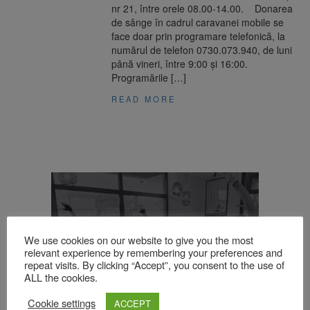
nr 21, între orele 08.00-14.00. Donarea
de sânge în cadrul caravanei mobile se
face doar prin programare telefonică, la
numărul de telefon 0730.073.940, de luni
până vineri, între 9:00 și 16:00.
Programările […]
READ MORE
We use cookies on our website to give you the most
relevant experience by remembering your preferences and
repeat visits. By clicking “Accept”, you consent to the use of
ALL the cookies.
Cookie settings
ACCEPT