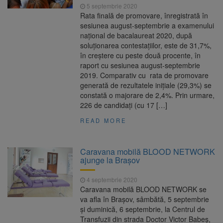
5 septembrie 2020
Rata finală de promovare, înregistrată în
sesiunea august-septembrie a examenului
național de bacalaureat 2020, după
soluționarea contestațiilor, este de 31,7%,
în creștere cu peste două procente, în
raport cu sesiunea august-septembrie
2019. Comparativ cu rata de promovare
generată de rezultatele inițiale (29,3%) se
constată o majorare de 2,4%. Prin urmare,
226 de candidați (cu 17 […]
READ MORE
Caravana mobilă BLOOD NETWORK
ajunge la Brașov
4 septembrie 2020
Caravana mobilă BLOOD NETWORK se
va afla în Brașov, sâmbătă, 5 septembrie
și duminică, 6 septembrie, la Centrul de
Transfuzii din strada Doctor Victor Babeș,