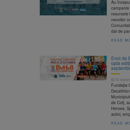
Au început
campanie d
resursele 
nevoilor c
Comunitate
dat de pa
READ M
Eroii de 
opta ediț
septembr
16 septe
Fundația C
Decathlon 
Municipiul
de Colț, a
Heroes. Sp
activi, em
READ M