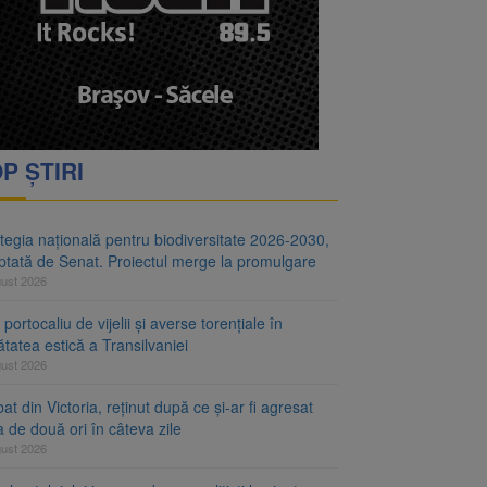
i decid dacă începe
ul merge la promulgare
P ȘTIRI
tegia națională pentru biodiversitate 2026-2030,
ptată de Senat. Proiectul merge la promulgare
gust 2026
portocaliu de vijelii și averse torențiale în
tatea estică a Transilvaniei
gust 2026
at din Victoria, reținut după ce și-ar fi agresat
a de două ori în câteva zile
gust 2026