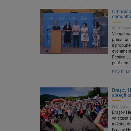
Urbaniad
comunitat
10 augus
Viceprimar
presă, do
îl propune
eveniment
Festivalul
pe Aleea 
READ M
Brașov He
aleagă c
6 august
Brașov He
va exista
avântat de
Brașov He