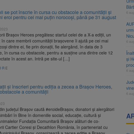
Urme
Băr
i se pot înscrie în cursa cu obstacole a comunității și
6 au
i eroi pentru cei mai puțin norocoși, până pe 31 august
AUR
 2023
urmă
rii Brașov Heroes pregătesc startul celei de a X-a ediții, un
Nic
în care membrii comunității brașovene îi ajută pe cei mai
6 au
oși dintre ei, fie prin donații, fie alergând, în data de 3
, în cursa cu obstacole, pentru a susține una dintre cele 12
Înal
ctate în acest an. Intră pe site-ul […]
și H
pro
ORE
6 au
Jud
ații și înscrieri pentru ediția a zecea a Brașov Heroes,
vine
obstacole a comunității
6 au
023
in județul Brașov caută #eroideBrașov, donatori și alergători
A
imbări în Bine în domeniile social, educație, cultură și
animalelor Fundația Comunitară Brașov alături de co-
rii Cartier Coresi și Decathlon România, în parteneriat cu
unicipiului Brașov, organizează a zecea ediție a Brașov