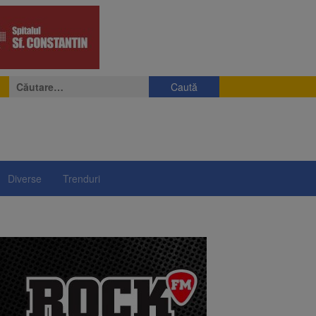
Caută
după:
Diverse
Trenduri
e
eniș
președintelui Nicușor