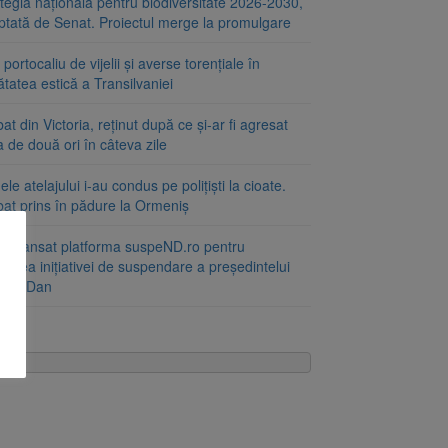
tegia națională pentru biodiversitate 2026-2030,
ptată de Senat. Proiectul merge la promulgare
portocaliu de vijelii și averse torențiale în
tatea estică a Transilvaniei
at din Victoria, reținut după ce și-ar fi agresat
a de două ori în câteva zile
le atelajului i-au condus pe polițiști la cioate.
bat prins în pădure la Ormeniș
 a lansat platforma suspeND.ro pentru
rirea inițiativei de suspendare a președintelui
ușor Dan