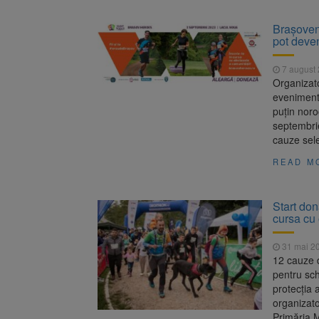
Brașoveni
pot deven
7 august
Organizato
eveniment 
puțin noroc
septembrie
cauze sele
READ M
Start don
cursa cu 
31 mai 2
12 cauze d
pentru sch
protecția 
organizato
Primăria M