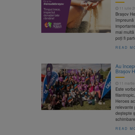
Înalta Cu
6 august 2026
11 iulie 
procesul
Brașov He
Strategia
6 august 2026
împreună 
importante
mai multă 
poți fi pa
READ M
Au începu
Brașov H
11 martie
Este vorba
filantropi
Heroes act
relevante 
deștepte 
schimbare 
READ M