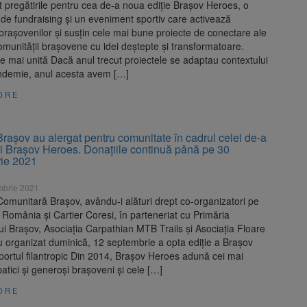
 pregătirile pentru cea de-a noua ediție Brașov Heroes, o
e fundraising și un eveniment sportiv care activează
brașovenilor și susțin cele mai bune proiecte de conectare ale
omunității brașovene cu idei deștepte și transformatoare.
 mai unită Dacă anul trecut proiectele se adaptau contextului
ndemie, anul acesta avem […]
ORE
Brașov au alergat pentru comunitate în cadrul celei de-a
ii Brașov Heroes. Donațiile continuă până pe 30
ie 2021
mbrie 2021
omunitară Brașov, avându-i alături drept co-organizatori pe
România și Cartier Coresi, în parteneriat cu Primăria
ui Brașov, Asociația Carpathian MTB Trails și Asociația Floare
u organizat duminică, 12 septembrie a opta ediție a Brașov
ortul filantropic Din 2014, Brașov Heroes adună cei mai
patici și generoși brașoveni și cele […]
ORE