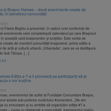
a și Brașov Heroes – două evenimente create de
e, în beneficiul comunității
t 2021
ul Flavia Boghiu a prezentat, în cadrul unei conferințe de
uă evenimente care completează calendarul pe care Brașovul
 în această vară brașovenilor și turiștilor. Este vorba de
e create de membrii comunității brașovene: prima ediție a
ui de artă și cultură urbană „Urbaniada“, care se va desfășura
de Sub Tâmpa, […]
ORE
roes Ediția a 7-a îi provoacă pe participanți să-și
auza o vor susține
 2020
roes, evenimentul de suflet al Fundației Comunitare Brașov,
 anul acesta sub puterea cuvântului #conectare. „Ne-am
ja cu entuziasm și cu ambiție să organizăm ediția #7 a
roes – cursa cu obstacole a comunitații, evenimentul nostru