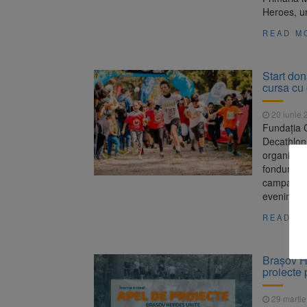
Heroes, u
READ M
Start don
cursa cu 
20 iunie 
Fundația C
Decathlon 
organizea
fonduri pe
campanie d
eveniment 
READ M
Brașov H
proiecte 
29 martie