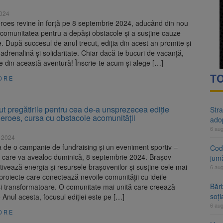
rte analizează dosarul lui Călin Georgescu și Horațiu Potra. Judecători
2024
roes revine în forță pe 8 septembrie 2024, aducând din nou
 națională pentru biodiversitate 2026-2030, adoptată de Senat. Proiect
comunitatea pentru a depăși obstacole și a susține cauze
. După succesul de anul trecut, ediția din acest an promite și
adrenalină și solidaritate. Chiar dacă te bucuri de vacanță,
rte din această aventură! Înscrie-te acum și alege […]
TO
ORE
t pregătirile pentru cea de-a unsprezecea ediție
Stra
eroes, cursa cu obstacole acomunității
ado
6 au
 2024
 de o campanie de fundraising și un eveniment sportiv –
Cod 
c, care va avealoc duminică, 8 septembrie 2024. Brașov
jumă
ivează energia și resursele brașovenilor și susține cele mai
6 au
proiecte care conectează nevoile comunității cu ideile
Bărb
și transformatoare. O comunitate mai unită care creează
soți
Anul acesta, focusul ediției este pe […]
6 au
ORE