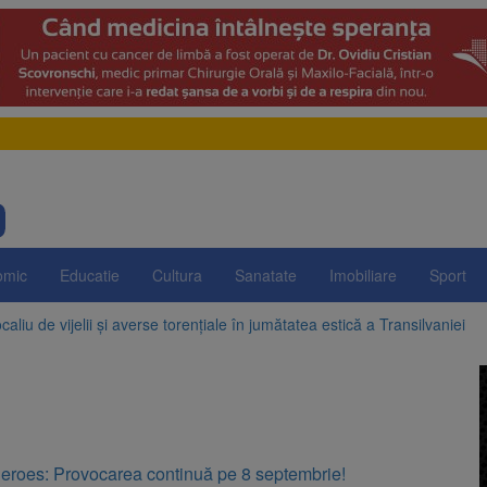
omic
Educatie
Cultura
Sanatate
Imobiliare
Sport
aliu de vijelii și averse torențiale în jumătatea estică a Transilvaniei
 Victoria, reținut după ce și-ar fi agresat soția de două ori în câteva zil
elajului i-au condus pe polițiști la cioate. Bărbat prins în pădure la Orm
sat platforma suspeND.ro pentru urmărirea inițiativei de suspendare a 
eroes: Provocarea continuă pe 8 septembrie!