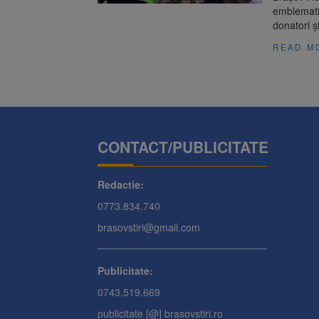
emblematic
donatori ș
READ M
CONTACT/PUBLICITATE
Redactie:
0773.834.740
brasovstiri@gmail.com
Publicitate:
0743.519.669
publicitate [@] brasovstiri.ro