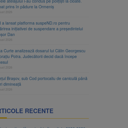
le atelajului i-au condus pe polițiști la cioate.
bat prins în pădure la Ormeniș
gust 2026
 a lansat platforma suspeND.ro pentru
rirea inițiativei de suspendare a președintelui
ușor Dan
gust 2026
ta Curte analizează dosarul lui Călin Georgescu
orațiu Potra. Judecătorii decid dacă începe
cesul
gust 2026
ețul Brașov, sub Cod portocaliu de caniculă până
ri dimineață
gust 2026
RTICOLE RECENTE