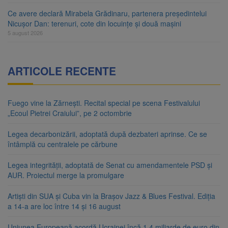
Ce avere declară Mirabela Grădinaru, partenera președintelui
Nicușor Dan: terenuri, cote din locuințe și două mașini
5 august 2026
ARTICOLE RECENTE
Fuego vine la Zărnești. Recital special pe scena Festivalului
„Ecoul Pietrei Craiului”, pe 2 octombrie
Legea decarbonizării, adoptată după dezbateri aprinse. Ce se
întâmplă cu centralele pe cărbune
Legea integrității, adoptată de Senat cu amendamentele PSD și
AUR. Proiectul merge la promulgare
Artiști din SUA și Cuba vin la Brașov Jazz & Blues Festival. Ediția
a 14-a are loc între 14 și 16 august
Uniunea Europeană acordă Ucrainei încă 1,4 miliarde de euro din