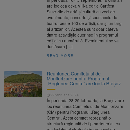
În perioada 10-15 septembrie, la Cristian
are loc cea de-a VIII-a ediție Cartfest.
Șase zile de artă și cultură cu zeci de
evenimente, concerte și spectacole de
teatru, peste 100 de artiști, dar și un târg
al artizanilor. Acestea sunt doar câteva
dintre activitățile cuprinse în programul
ediției cu numărul 8. Evenimentul se va
desfășura […]
READ MORE
Reuniunea Comitetului de
Monitorizare pentru Programul
„Regiunea Centru” are loc la Brașov
29 februarie 2024
În perioada 28-29 februarie, la Braşov are
loc reuniunea Comitetului de Monitorizare
(CM) pentru Programul „Regiunea
Centru”. Acest comitet reprezintă o
structură regională de tip partenerial, cu
rol decizional strategic în procesul de