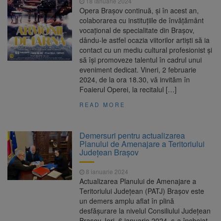
18 ianuarie 2024
Opera Brașov continuă, și în acest an,
colaborarea cu instituțiile de învățământ
vocațional de specialitate din Brașov,
dându-le astfel ocazia viitorilor artiști să ia
contact cu un mediu cultural profesionist și
să își promoveze talentul în cadrul unui
eveniment dedicat. Vineri, 2 februarie
2024, de la ora 18.30, vă invităm în
Foaierul Operei, la recitalul […]
READ MORE
Demersuri pentru actualizarea
Planului de Amenajare a Teritoriului
Judeţean Brașov
8 ianuarie 2024
Actualizarea Planului de Amenajare a
Teritoriului Judeţean (PATJ) Braşov este
un demers amplu aflat în plină
desfăşurare la nivelul Consiliului Judeţean
Braşov. Ieri, 6 ianuarie 2024, s-a încheiat