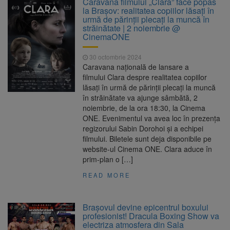
Caravana filmului „Clara” face popas
are loc între 14 și 16 august
la Brașov: realitatea copiilor lăsați în
Uniunea Europeană acordă
6 august 2026
urmă de părinții plecați la muncă în
Ucrainei încă 1,4 miliarde de euro din
străinătate | 2 noiembrie @
veniturile activelor rusești înghețate
CinemaONE
Motorina a ajuns la 11,68 lei
6 august 2026
în unele benzinării
30 octombrie 2024
Caravana națională de lansare a
Fuego vine la Zărnești.
6 august 2026
filmului Clara despre realitatea copiilor
Recital special pe scena Festivalului „Ecoul
lăsați în urmă de părinții plecați la muncă
Pietrei Craiului”, pe 2 octombrie
în străinătate va ajunge sâmbătă, 2
noiembrie, de la ora 18:30, la Cinema
ONE. Evenimentul va avea loc în prezența
regizorului Sabin Dorohoi și a echipei
filmului. Biletele sunt deja disponibile pe
website-ul Cinema ONE. Clara aduce în
prim-plan o […]
READ MORE
Brașovul devine epicentrul boxului
profesionist! Dracula Boxing Show va
electriza atmosfera din Sala