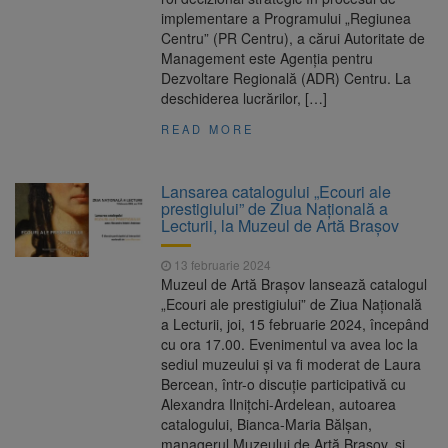
implementare a Programului „Regiunea
Centru” (PR Centru), a cărui Autoritate de
Management este Agenţia pentru
Dezvoltare Regională (ADR) Centru. La
deschiderea lucrărilor, […]
READ MORE
Lansarea catalogului „Ecouri ale
prestigiului” de Ziua Națională a
Lecturii, la Muzeul de Artă Brașov
13 februarie 2024
Muzeul de Artă Brașov lansează catalogul
„Ecouri ale prestigiului” de Ziua Națională
a Lecturii, joi, 15 februarie 2024, începând
cu ora 17.00. Evenimentul va avea loc la
sediul muzeului și va fi moderat de Laura
Bercean, într-o discuție participativă cu
Alexandra Ilnițchi-Ardelean, autoarea
catalogului, Bianca-Maria Bălșan,
managerul Muzeului de Artă Brașov, și