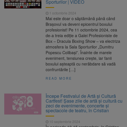
Sporturilor | VIDEO
1 octombrie 2024
Mai este doar o săptămână până când
Brașovul va deveni epicentrul boxului
profesionist! Pe 11 octombrie 2024, cea
de-a treia ediție a Galei Profesioniste de
Box – Dracula Boxing Show – va electriza
atmosfera la Sala Sporturilor „Dumitru
Popescu Colibași”. Înainte de marele
eveniment, tensiunea crește, iar fanii
boxului așteaptă cu nerăbdare să vadă
confruntările […]
READ MORE
Începe Festivalul de Artă și Cultură
Cartfest! Șase zile de artă și cultură cu
zeci de evenimente, concerte și
spectacole de teatru, în Cristian
10 septembrie 2024