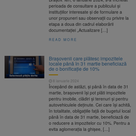
perioada de consultare a publicului şi
instituţiilor interesate şi de formulare a
unor propuneri sau observaţii cu privire la
etapa a doua din cadrul elaborării
documentaţiei „Actualizare […]
READ MORE
Brașovenii care plătesc impozitele
locale până în 31 martie beneficiază
de o bonificație de 10%
8 ianuarie 2024
Începând de astăzi, și până în data de 31
martie, brașovenii își pot plăti impozitele
pentru imobile, clădiri și terenuri și pentru
autovehiculele deținute. Cei care își achită,
în totalitate, obligațiile față de bugetul local
până în data de 31 martie, beneficiază de
o reducere a impozitelor cu 10%. Pentru a
evita aglomerația la ghișee, […]