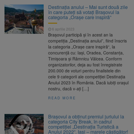
Clădirile Duplex de lângă
7 august 2026
Destinația anului – Mai sunt două zile
Piața Star din Brașov au fost demolate
în care puteți să votați Brașovul la
categoria „Orașe care inspiră”
Platforma Belvedere de pe
7 august 2026
6 aprilie 2023
Tâmpa intră în renovare. Contract de peste 1
Brașovul participă și în acest an la
milion de lei și termen de trei luni
competiția „Destinația anului”, fiind înscris
la categoria „Orașe care inspiră“, la
Unul dintre cele mai mari
7 august 2026
concurență cu: Iași, Oradea, Constanța,
parcuri ale Brașovului va fi amenajat în
Timișoara și Râmnicu Vâlcea. Conform
Bartolomeu-Avantgarden. Contractul a fost
organizatorilor, deja au fost înregistrate
semnat (FOTO)
200.000 de voturi pentru finalistele din
Trafic blocat pe DN1E Brașov
7 august 2026
cele 9 categorii ale competiției Destinația
– Poiana Brașov după un accident. Două
Anului 2023 în România. Dacă iubiți orașul
persoane primesc îngrijiri medicale
nostru, dacă v-ați […]
READ MORE
Brașovul a obținut premiul juriului la
categoria City Break, în cadrul
competiției „Destinația Turistică a
Anului 2022”. Iași – marele câștigător!