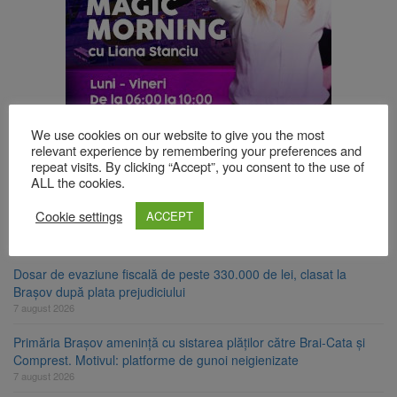
We use cookies on our website to give you the most
TOP ȘTIRI
relevant experience by remembering your preferences and
repeat visits. By clicking “Accept”, you consent to the use of
ALL the cookies.
Trafic blocat pe DN1E Brașov – Poiana Brașov după un accident.
Cookie settings
ACCEPT
Două persoane primesc îngrijiri medicale
7 august 2026
Dosar de evaziune fiscală de peste 330.000 de lei, clasat la
Brașov după plata prejudiciului
7 august 2026
Primăria Brașov amenință cu sistarea plăților către Brai-Cata și
Comprest. Motivul: platforme de gunoi neigienizate
7 august 2026