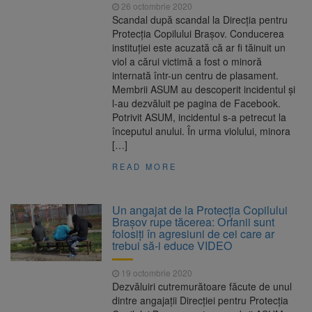
26 octombrie 2020
Scandal după scandal la Direcția pentru
Protecția Copilului Brașov. Conducerea
instituției este acuzată că ar fi tăinuit un
viol a cărui victimă a fost o minoră
internată într-un centru de plasament.
Membrii ASUM au descoperit incidentul și
l-au dezvăluit pe pagina de Facebook.
Potrivit ASUM, incidentul s-a petrecut la
începutul anului. În urma violului, minora
[…]
READ MORE
Un angajat de la Protecția Copilului
Brașov rupe tăcerea: Orfanii sunt
folosiți în agresiuni de cei care ar
trebui să-i educe VIDEO
19 octombrie 2020
Dezvăluiri cutremurătoare făcute de unul
dintre angajații Direcției pentru Protecția