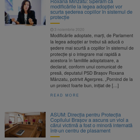
Roxana Mînzatu: Sperăm că
Nivelul Dunării a început să crească
modificările la legea adopţiei vor
Asociația Română pentru
8 august 2026
scurta şederea copiilor în sistemul de
Iluminat cere reducerea luminii pe timpul
protecţie
nopții, nu oprirea iluminatului public
Trafic blocat pe DN1E Brașov
7 august 2026
3 noiembrie 2020
– Poiana Brașov după un accident. Două
Modificările adoptate, marţi, de Parlament
persoane primesc îngrijiri medicale
la legea adopţiei ar trebui să aducă o
Dosar de evaziune fiscală de
7 august 2026
şedere mai scurtă a copiilor în sistemul de
peste 330.000 de lei, clasat la Brașov după
protecţie şi o integrare mai rapidă a
plata prejudiciului
acestora în familiile adoptatoare, a
declarat, conform unui comunicat de
presă, deputatul PSD Braşov Roxana
Mânzatu, potrivit Agerpres. „Pornind de la
un proiect foarte bun, iniţiat de […]
READ MORE
ASUM: Direcția pentru Protecția
Copilului Brașov a ascuns un viol a
cărui victimă a fost o minoră internată
într-un centru de plasament