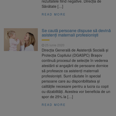
rezultatele fiind negative. Direcția de
Sănătate […]
READ MORE
Se caută persoane dispuse să devină
asistenți maternali profesioniști
25 iunie 2020
Direcția Generală de Asistență Socială și
Protecția Copilului (DGASPC) Brașov
continuă procesul de selecție în vederea
atestării si angajării de persoane dornice
să profeseze ca asistenți maternali
profesioniști. Sunt căutate în special
persoane care au disponibilitatea și
calitățile necesare pentru a lucra cu copii
cu dizabilități. Acestea vor beneficia de un
spor de 25% la […]
READ MORE