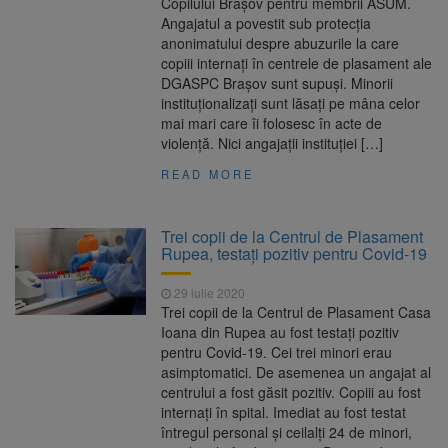
Copilului Brașov pentru membrii ASUM.
Angajatul a povestit sub protecția
anonimatului despre abuzurile la care
copiii internați în centrele de plasament ale
DGASPC Brașov sunt supuși. Minorii
instituționalizați sunt lăsați pe mâna celor
mai mari care îi folosesc în acte de
violență. Nici angajații instituției […]
READ MORE
Trei copii de la Centrul de Plasament
Rupea, testați pozitiv pentru Covid-19
29 iulie 2020
Trei copii de la Centrul de Plasament Casa
Ioana din Rupea au fost testați pozitiv
pentru Covid-19. Cei trei minori erau
asimptomatici. De asemenea un angajat al
centrului a fost găsit pozitiv. Copiii au fost
internați în spital. Imediat au fost testat
întregul personal și ceilalți 24 de minori,