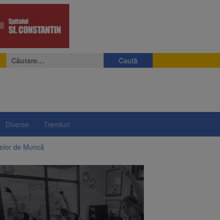
Caută
după:
Diverse
Trenduri
telor de Muncă
ii a început să crească
rea iluminatului public