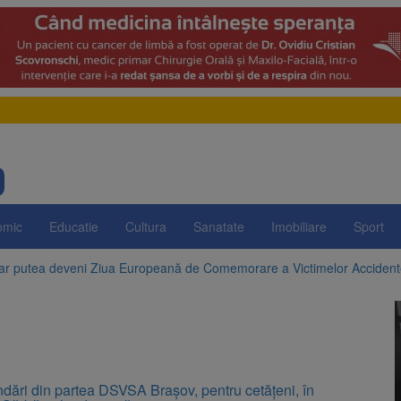
omic
Educatie
Cultura
Sanatate
Imobiliare
Sport
 ar putea deveni Ziua Europeană de Comemorare a Victimelor Acciden
t demolarea fostului complex Duplex 91, de lângă Piața Star
enunță la apelul pentru reducerea consumului de energie. Nivelul Dunăr
 Română pentru Iluminat cere reducerea luminii pe timpul nopții, nu opri
ări din partea DSVSA Brașov, pentru cetățeni, în