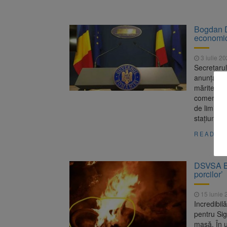
Bogdan D
economici
3 iulie 2
Secretarul
anunţat, v
mărite în 
comerticia
de limitar
staţiunilor
READ M
DSVSA Bra
porcilor’
15 iunie 
Incredibilă
pentru Si
masă. În u