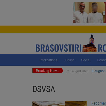
International
Politic
Social
Econ
Breaking News
8 august
8 august 2026
Am începu
8 august 2026
DSVSA
Ungaria r
8 august 2026
Asociația
8 august 2026
Recomand