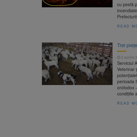
cu pestă p
incendiate
Prefecturi
READ M
Trei pieț
2 aprilie
Serviciul 
Veterinar 
potențial
perioada Să
orotodox –
condiţiile
READ M