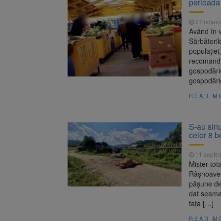
perioada 
Trafic bl
7 august 2026
medicale
27 noiem
Se schimb
8 august 2026
Având în 
Sărbătoril
populației
recomandăr
gospodărie
gospodărie
READ M
S-au sinu
celor 8 
11 septe
Mister tot
Râșnoavei.
pășune de 
dat seama 
fața […]
READ M