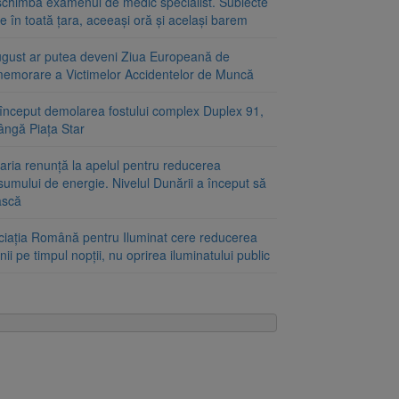
schimbă examenul de medic specialist. Subiecte
e în toată țara, aceeași oră și același barem
ugust ar putea deveni Ziua Europeană de
emorare a Victimelor Accidentelor de Muncă
început demolarea fostului complex Duplex 91,
ângă Piața Star
aria renunță la apelul pentru reducerea
umului de energie. Nivelul Dunării a început să
ască
ciația Română pentru Iluminat cere reducerea
nii pe timpul nopții, nu oprirea iluminatului public