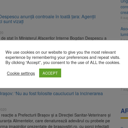
Ung
cons
cre
espescu anunță controale în toată țara: Agenții
8 au
 sunt vizați
Aso
020
lumi
 de stat în Ministerul Afacerilor Interne Bogdan Despescu a
8 au
ineri dimineaţă, organizarea de acţini de control cu efective
întreaga ţară, în special în zonele aglomerate ca centre
Tra
We use cookies on our website to give you the most relevant
le, pieţe sau târguri, pentru a verifica respectarea măsurilor
un a
experience by remembering your preferences and repeat visits.
e a răspândirii pandemiei. O atenţie specială va fi acordată
By clicking “Accept”, you consent to the use of ALL the cookies.
med
 de pe litoral […]
7 au
Cookie settings
ACCEPT
ORE
Dosa
clas
7 au
șov: ‘Nu au fost folosite cauciucuri la incinerarea
A
2020
 reacție a Prefecturii Brașov și a Direcției Sanitar-Veterinare și
guranța Alimentelor, care denaturează adevărul cu probele pe
rma imaginilor prezentate de brașovstiri.ro, cu porci infectați