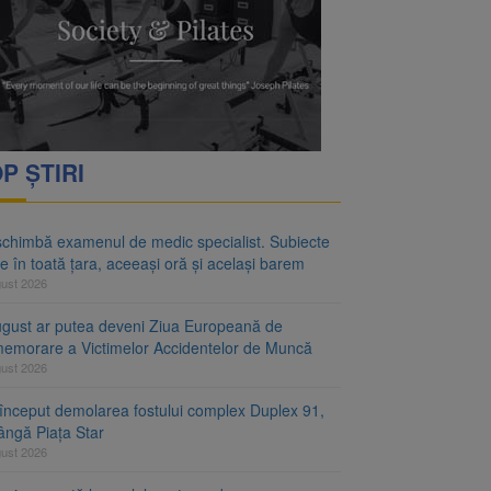
rimesc îngrijiri
oră și același barem
P ȘTIRI
schimbă examenul de medic specialist. Subiecte
e în toată țara, aceeași oră și același barem
gust 2026
ugust ar putea deveni Ziua Europeană de
emorare a Victimelor Accidentelor de Muncă
gust 2026
început demolarea fostului complex Duplex 91,
ângă Piața Star
gust 2026