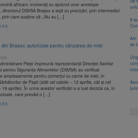
Se 
orcină africani, incinerați cu ajutorul unor anvelope
unic
, directorul DSVSA Brașov a ieșit cu precizări, prin intermediul
i, prin care susține că: „Nu au […]
8 a
Com
ORE
Am 
de l
e din Brașov, autorizate pentru vânzarea de miei
Ung
 2020
cons
Administrare Pieţe împreună reprezentanţii Direcției Sanitar
cre
și pentru Siguranța Alimentelor (DSVSA) au verificat
ele amplasamente pentru comerțul cu carne de miel, în
rbătorilor de Paști (atât cel catolic – 12 aprilie, cât și cel
Aso
 19 aprilie). În urma acestor verificări s-a luat decizia ca, în
lumi
 actuale, care prevăd o […]
ORE