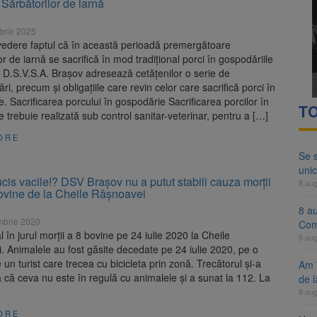
Sărbătorilor de iarnă
ocat pe DN1E Brașov – Poiana Brașov după un accident. Două persoane p
brie 2025
ă examenul de medic specialist. Subiecte unice în toată țara, aceeași 
vedere faptul că în această perioadă premergătoare
or de iarnă se sacrifică în mod tradițional porci în gospodăriile
, D.S.V.S.A. Brașov adresează cetățenilor o serie de
i, precum și obligațiile care revin celor care sacrifică porci în
. Sacrificarea porcului în gospodărie Sacrificarea porcilor în
TO
 trebuie realizată sub control sanitar-veterinar, pentru a […]
ORE
Se 
unic
cis vacile!? DSV Brașov nu a putut stabili cauza morții
8 au
bovine de la Cheile Râșnoavei
8 a
mbrie 2020
Com
al în jurul morții a 8 bovine pe 24 iulie 2020 la Cheile
8 au
 Animalele au fost găsite decedate pe 24 iulie 2020, pe o
un turist care trecea cu bicicleta prin zonă. Trecătorul și-a
Am 
că ceva nu este în regulă cu animalele și a sunat la 112. La
de l
8 au
ORE