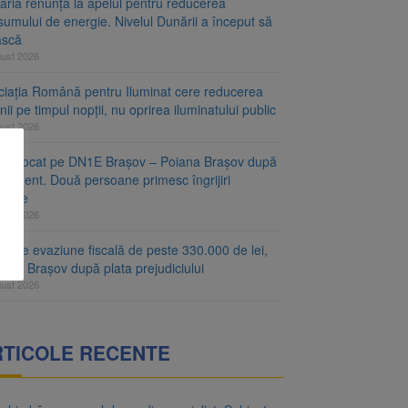
aria renunță la apelul pentru reducerea
umului de energie. Nivelul Dunării a început să
ască
gust 2026
ciația Română pentru Iluminat cere reducerea
nii pe timpul nopții, nu oprirea iluminatului public
gust 2026
fic blocat pe DN1E Brașov – Poiana Brașov după
ccident. Două persoane primesc îngrijiri
icale
gust 2026
r de evaziune fiscală de peste 330.000 de lei,
at la Brașov după plata prejudiciului
gust 2026
RTICOLE RECENTE