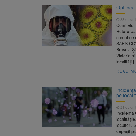
Opt loca
23 octom
Comitetul
Hotărârea 
cumulate d
SARS-COV-2
Brașov: Ș
Victoria ș
localități 
READ M
Incidența
pe localit
21 octom
Incidența 
localități
locuitori,
depășit pr