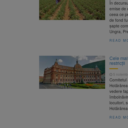
În decursu
emise de c
ceea ce pr
de fond fu
șapte comi
Ungra, Pr
READ M
Cele mai 
restricții
5 noiemb
Comitetul 
Hotărârea
vedere fap
îmbolnăvi
locuitori,
Hotărârea
READ M