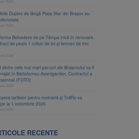
gust 2026
irile Duplex de lângă Piața Star din Brașov au
t demolate
gust 2026
tforma Belvedere de pe Tâmpa intră în renovare.
ract de peste 1 milion de lei și termen de trei
gust 2026
 dintre cele mai mari parcuri ale Brașovului va fi
najat în Bartolomeu-Avantgarden. Contractul a
t semnat (FOTO)
gust 2026
carea tarifelor pentru rovinietă și TollRo va
epe la 1 octombrie 2026
gust 2026
RTICOLE RECENTE