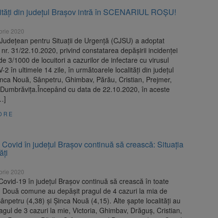
lități din județul Brașov intră în SCENARIUL ROȘU!
brie 2020
 Județean pentru Situații de Urgență (CJSU) a adoptat
nr. 31/22.10.2020, privind constatarea depășirii incidenței
e 3/1000 de locuitori a cazurilor de infectare cu virusul
 în ultimele 14 zile, în următoarele localități din județul
inca Nouă, Sânpetru, Ghimbav, Părău, Cristian, Prejmer,
i Dumbrăvița.Începând cu data de 22.10.2020, în aceste
[…]
ORE
 Covid în județul Brașov continuă să crească: Situația
ăți
brie 2020
Covid-19 în județul Brașov continuă să crească în toate
le. Două comune au depășit pragul de 4 cazuri la mia de
 Sânpetru (4,38) și Șinca Nouă (4,15). Alte șapte localități au
agul de 3 cazuri la mie, Victoria, Ghimbav, Drăguș, Cristian,