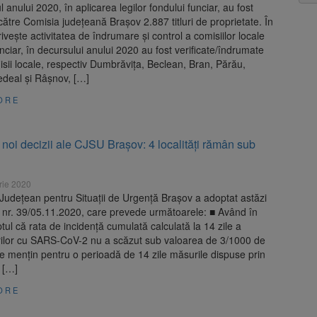
l anului 2020, în aplicarea legilor fondului funciar, au fost
ătre Comisia județeană Brașov 2.887 titluri de proprietate. În
ivește activitatea de îndrumare și control a comisiilor locale
nciar, în decursului anului 2020 au fost verificate/îndrumate
sii locale, respectiv Dumbrăvița, Beclean, Bran, Părău,
edeal și Râșnov, […]
ORE
noi decizii ale CJSU Brașov: 4 localități rămân sub
rie 2020
Județean pentru Situații de Urgență Brașov a adoptat astăzi
 nr. 39/05.11.2020, care prevede următoarele: ■ Având în
tul că rata de incidență cumulată calculată la 14 zile a
rilor cu SARS-CoV-2 nu a scăzut sub valoarea de 3/1000 de
 se mențin pentru o perioadă de 14 zile măsurile dispuse prin
 […]
ORE