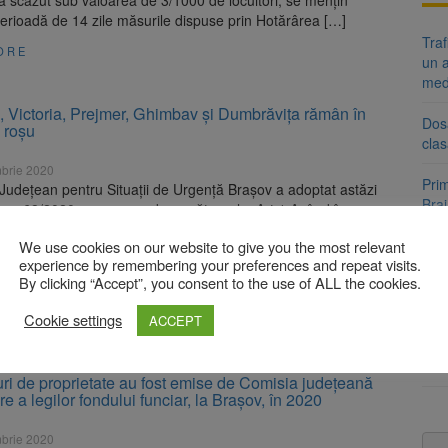
 scăzut sub valoarea de 3/1000 de locuitori, se mențin
erioadă de 14 zile măsurile dispuse prin Hotărârea […]
Tra
ORE
un a
med
, Victoria, Prejmer, Ghimbav și Dumbrăvița rămân în
Dosa
 roșu
clas
brie 2020
Prim
Județean pentru Situații de Urgență Brașov a adoptat astăzi
Brai
 nr. 68/2020, care prevede următoarele: Art.1 Având în
neig
tul că rata de incidență cumulată calculată la 14 zile a
We use cookies on our website to give you the most relevant
rilor cu SARS-CoV-2 nu a scăzut sub valoarea de 3/1000 de
experience by remembering your preferences and repeat visits.
Clăd
 se mențin pentru o perioadă de 14 zile măsurile dispuse prin
By clicking “Accept”, you consent to the use of ALL the cookies.
fos
 […]
Cookie settings
ACCEPT
ORE
Pla
Cont
luni
luri de proprietate au fost emise de Comisia județeană
re a legilor fondului funciar, la Brașov, în 2020
brie 2020