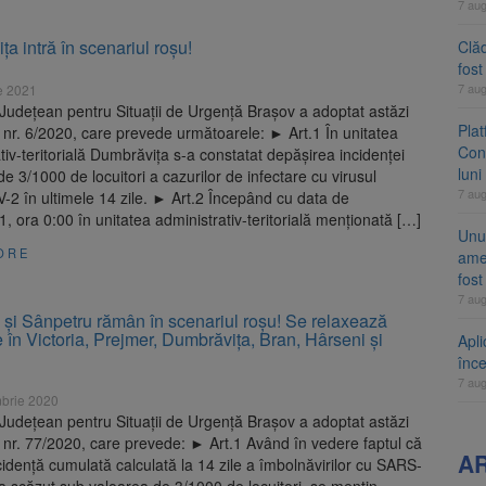
7 au
a intră în scenariul roșu!
Clăd
fos
7 au
e 2021
Județean pentru Situații de Urgență Brașov a adoptat astăzi
Pla
nr. 6/2020, care prevede următoarele: ► Art.1 În unitatea
Cont
tiv-teritorială Dumbrăvița s-a constatat depășirea incidenței
luni
e 3/1000 de locuitori a cazurilor de infectare cu virusul
7 au
2 în ultimele 14 zile. ► Art.2 Începând cu data de
, ora 0:00 în unitatea administrativ-teritorială menționată […]
Unul
ORE
ame
fos
7 au
și Sânpetru rămân în scenariul roșu! Se relaxează
ile în Victoria, Prejmer, Dumbrăvița, Bran, Hârseni și
Apli
înc
7 au
brie 2020
Județean pentru Situații de Urgență Brașov a adoptat astăzi
nr. 77/2020, care prevede: ► Art.1 Având în vedere faptul că
A
cidență cumulată calculată la 14 zile a îmbolnăvirilor cu SARS-