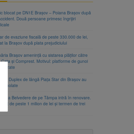
fic blocat pe DN1E Brașov – Poiana Brașov după
ccident. Două persoane primesc îngrijiri
icale
r de evaziune fiscală de peste 330.000 de lei,
at la Brașov după plata prejudiciului
ăria Brașov amenință cu sistarea plăților către
-Cata și Comprest. Motivul: platforme de gunoi
ienizate
irile Duplex de lângă Piața Star din Brașov au
t demolate
tforma Belvedere de pe Tâmpa intră în renovare.
ract de peste 1 milion de lei și termen de trei