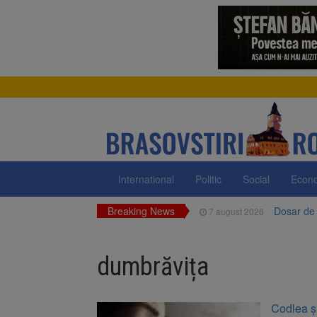
International
Politic
Social
Econ
Breaking News
Dosar de 
7 august 2026
Primăria 
7 august 2026
neigienizate
dumbrăvița
Clădirile
7 august 2026
Platforma
7 august 2026
Codlea și
luni