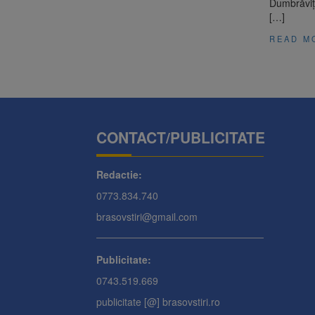
Dumbrăvița
[…]
READ M
CONTACT/PUBLICITATE
Redactie:
0773.834.740
brasovstiri@gmail.com
Publicitate:
0743.519.669
publicitate [@] brasovstiri.ro