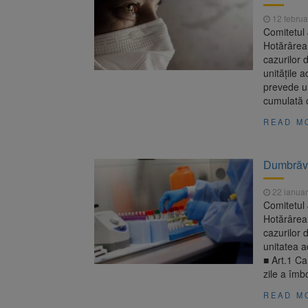
Unul dint
7 august 2026
12 februa
fost semnat (FOTO)
Comitetul 
Trafic bl
7 august 2026
Hotărârea 
medicale
cazurilor 
unitățile 
prevede ur
cumulată c
READ M
Dumbrăviț
22 ianuar
Comitetul 
Hotărârea 
cazurilor 
unitatea a
■ Art.1 Ca
zile a îmb
READ M