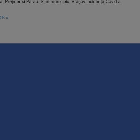
, Prejmer și Părău. Și în municipiul Brașov incidența Covid a
ORE