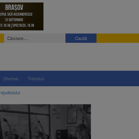
Caută
după:
Diverse
Trenduri
ejudiciului
ul: platforme de gunoi
 lei și termen de trei