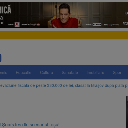
omic
Educatie
Cultura
Sanatate
Imobiliare
Sport
evaziune fiscală de peste 330.000 de lei, clasat la Brașov după plata pr
Brașov amenință cu sistarea plăților către Brai-Cata și Comprest. Motiv
 Duplex de lângă Piața Star din Brașov au fost demolate
 Belvedere de pe Tâmpa intră în renovare. Contract de peste 1 milion de
 Șoarș ies din scenariul roșu!