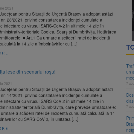
re cele mai mari parcuri ale Brașovului va fi amenajat în Bartolomeu-A
rie 2021
Județean pentru Situații de Urgență Brașov a adoptat astăzi
ocat pe DN1E Brașov – Poiana Brașov după un accident. Două persoane p
nr. 28/2021, privind constatarea incidenței cumulate a
de infectare cu virusul SARS-CoV-2 în ultimele 14 zile în
administrativ-teritoriale Codlea, Șoarș și Dumbrăvița. Hotărârea
mătoarele: ■ Art.1 Ca urmare a scăderii ratei de incidență
alculată la 14 zile a îmbolnăvirilor cu […]
TO
ORE
Tra
a iese din scenariul roșu!
un a
med
ie 2021
7 au
Județean pentru Situații de Urgență Brașov a adoptat astăzi
Dosa
nr. 14/2021, privind constatarea incidenței cumulate a
clas
de infectare cu virusul SARS-CoV-2 în ultimele 14 zile în
7 au
dministrativ-teritorială Dumbrăvița, care prevede următoarele:
 urmare a scăderii ratei de incidență cumulată calculată la 14
Prim
olnăvirilor cu SARS-CoV-2, în unitatea […]
Brai
ORE
neig