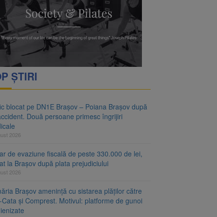
vantgarden. Contractul a
rimesc îngrijiri
P ȘTIRI
fic blocat pe DN1E Brașov – Poiana Brașov după
ccident. Două persoane primesc îngrijiri
icale
gust 2026
r de evaziune fiscală de peste 330.000 de lei,
at la Brașov după plata prejudiciului
gust 2026
ăria Brașov amenință cu sistarea plăților către
-Cata și Comprest. Motivul: platforme de gunoi
ienizate