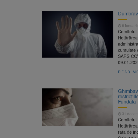
Dumbrăviț
8 ianuari
Comitetul 
Hotărârea 
administra
cumulate d
SARS-COV-
09.01.2021
READ M
Ghimbav 
restricți
Fundata
31 decem
Comitetul 
Hotărârea 
rata de in