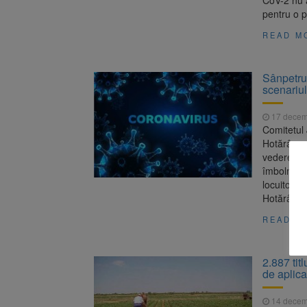
CoV-2 nu a
pentru o p
READ M
Sânpetru
scenariul
17 decem
Comitetul 
Hotărârea
vedere fap
îmbolnăvi
locuitori,
Hotărârea
READ M
2.887 tit
de aplica
14 decem