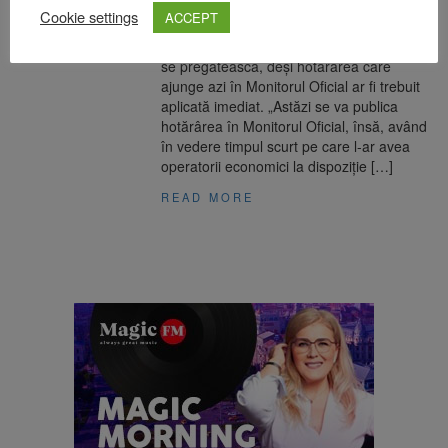
Aplicarea noilor restricţii amânată pentru
Cookie settings
ACCEPT
duminică.Premierul Florin Cîțu spune că e
nevoie de timp ca operatorii economici să
se pregătească, deşi hotărârea care
ajunge azi în Monitorul Oficial ar fi trebuit
aplicată imediat. „Astăzi se va publica
hotărârea în Monitorul Oficial, însă, având
în vedere timpul scurt pe care l-ar avea
operatorii economici la dispoziție […]
READ MORE