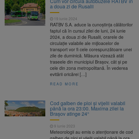
Cum vor circula autobuzele RATBV în
Nivelul Dunării a început să crească
a doua zi de Rusalii
Asociația Română pentru
8 august 2026
Iluminat cere reducerea luminii pe timpul
19 iunie 2024
nopții, nu oprirea iluminatului public
RATBV S.A. aduce la cunoştinţa călătorilor
Trafic blocat pe DN1E Brașov
7 august 2026
faptul că în cursul zilei de luni, 24 iunie
– Poiana Brașov după un accident. Două
2024, a doua zi de Rusalii, orarele de
persoane primesc îngrijiri medicale
circulaţie valabile ale mijloacelor de
Se schimbă examenul de
8 august 2026
transport vor fi cele corespunzătoare unei
medic specialist. Subiecte unice în toată țara,
zile de duminică. Măsura vizează atât
aceeași oră și același barem
traseele din municipiul Brașov, cât și pe
cele din zona metropolitană. În vederea
evitării oricărei […]
READ MORE
Cod galben de ploi și vijelii valabil
până la ora 23:00. Maxima zilei la
Brașov atinge 24°
9 iunie 2023
Meteorologii au emis o atenționare de cod
galben de ploi si vijelii valabil până la ora