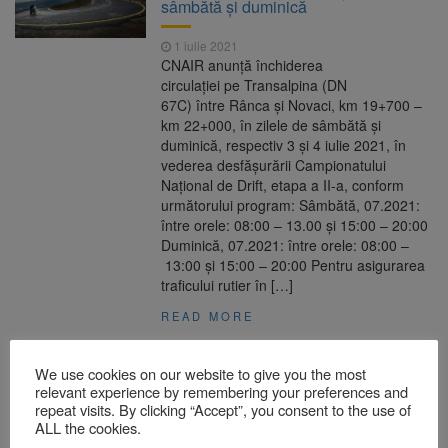
sâmbătă și duminică
1 iulie 2021
CNAIR anunță închiderea
circulaţiei pe Transalpina (DN
67C) între Rânca și Novaci, km 19+700 –
km 22+000, în zilele de sâmbătă și
duminică, respectiv 3 și 4 iulie 2021, în
vederea desfășurării Campionatului
Național de Drift, etapa a II-a, conform
următorului program: Sâmbătă, 07.2021:
între orele: 08:00 – 13.00 și 15:00 – 20:00
Duminică, 07.2021: între orele: 08:00 –
13:00 și 15:00 – 20:00 Pentru asigurarea
traficului rutier în […]
READ MORE
We use cookies on our website to give you the most
Florin Cîțu: Noile restricții se aplică de
relevant experience by remembering your preferences and
duminică!
repeat visits. By clicking “Accept”, you consent to the use of
ALL the cookies.
26 martie 2021