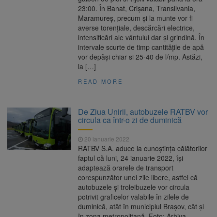
23:00. În Banat, Crișana, Transilvania,
Maramureș, precum și la munte vor fi
averse torențiale, descărcări electrice,
intensificări ale vântului dar și grindină. În
intervale scurte de timp cantitățile de apă
vor depăși chiar si 25-40 de l/mp. Astăzi,
la […]
READ MORE
De Ziua Unirii, autobuzele RATBV vor
circula ca într-o zi de duminică
20 ianuarie 2022
RATBV S.A. aduce la cunoștința călătorilor
faptul că luni, 24 ianuarie 2022, își
adaptează orarele de transport
corespunzător unei zile libere, astfel că
autobuzele și troleibuzele vor circula
potrivit graficelor valabile în zilele de
duminică, atât în municipiul Braşov, cât şi
în zona metropolitană. Foto: Arhiva