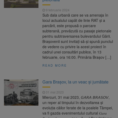
9 februarie 2024
Sub dala urbană care se va amenaja în
locul actualului capăt de linie RAT și a
parcării, este propusă o parcare
subterană, prevăzută cu pasaje pietonale
pentru subtraversarea bulevardului Gării.
Brașovenii sunt invitați să-și spună punctul
de vedere cu privire la acest proiect în
cadrul unei consultări publice, în 13
februarie, ora 16:00. Primăria Brașov […]
READ MORE
Gara Brașov, la un veac și jumătate
31 mai 2023
Miercuri, 31 mai 2023, 𝘎𝘈𝘙𝘈 𝘉𝘙𝘈𝘚𝘖𝘝,
un reper al timpului în dezvoltarea și
evoluția căilor ferate de la poalele Tâmpei,
va fi gazda evenimentului cultural 𝐺𝑎𝑟𝑎