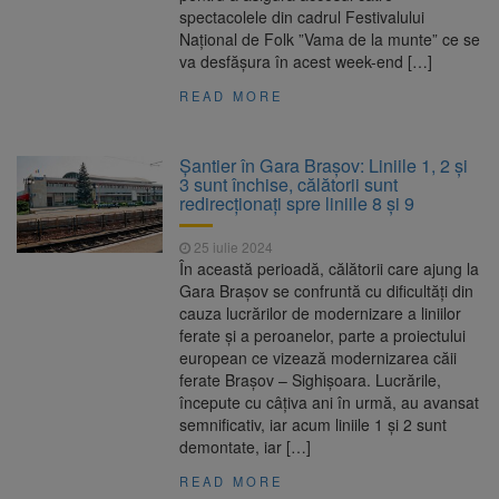
spectacolele din cadrul Festivalului
Național de Folk ”Vama de la munte” ce se
va desfășura în acest week-end […]
READ MORE
Șantier în Gara Brașov: Liniile 1, 2 și
3 sunt închise, călătorii sunt
redirecționați spre liniile 8 și 9
25 iulie 2024
În această perioadă, călătorii care ajung la
Gara Brașov se confruntă cu dificultăți din
cauza lucrărilor de modernizare a liniilor
ferate și a peroanelor, parte a proiectului
european ce vizează modernizarea căii
ferate Brașov – Sighișoara. Lucrările,
începute cu câțiva ani în urmă, au avansat
semnificativ, iar acum liniile 1 și 2 sunt
demontate, iar […]
READ MORE