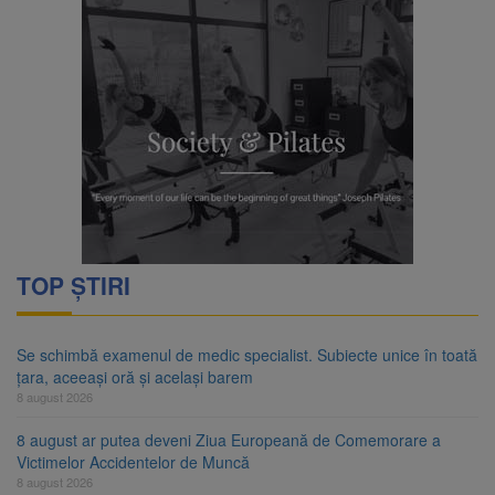
TOP ȘTIRI
Se schimbă examenul de medic specialist. Subiecte unice în toată
țara, aceeași oră și același barem
8 august 2026
8 august ar putea deveni Ziua Europeană de Comemorare a
Victimelor Accidentelor de Muncă
8 august 2026