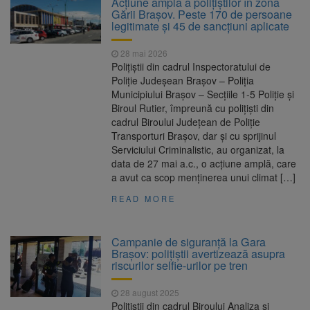
Acțiune amplă a polițiștilor în zona
Nivelul Dunării a început să crească
Gării Brașov. Peste 170 de persoane
Asociația Română pentru
8 august 2026
legitimate și 45 de sancțiuni aplicate
Iluminat cere reducerea luminii pe timpul
nopții, nu oprirea iluminatului public
28 mai 2026
Trafic blocat pe DN1E Brașov
7 august 2026
Polițiștii din cadrul Inspectoratului de
– Poiana Brașov după un accident. Două
Poliție Judeșean Brașov – Poliția
persoane primesc îngrijiri medicale
Municipiului Brașov – Secțiile 1-5 Poliție și
Se schimbă examenul de
8 august 2026
Biroul Rutier, împreună cu polițiști din
medic specialist. Subiecte unice în toată țara,
cadrul Biroului Județean de Poliție
aceeași oră și același barem
Transporturi Brașov, dar și cu sprijinul
Serviciului Criminalistic, au organizat, la
data de 27 mai a.c., o acțiune amplă, care
a avut ca scop menținerea unui climat […]
READ MORE
Campanie de siguranță la Gara
Brașov: polițiștii avertizează asupra
riscurilor selfie-urilor pe tren
28 august 2025
Polițiștii din cadrul Biroului Analiza și