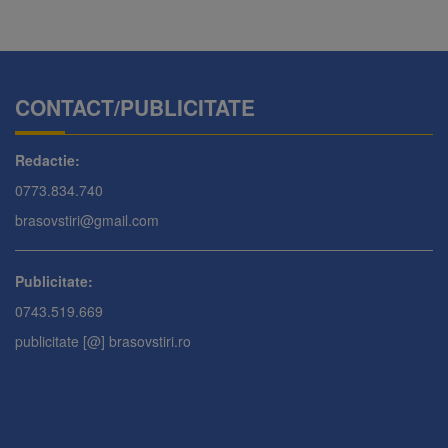
CONTACT/PUBLICITATE
Redactie:
0773.834.740
brasovstiri@gmail.com
Publicitate:
0743.519.669
publicitate [@] brasovstiri.ro