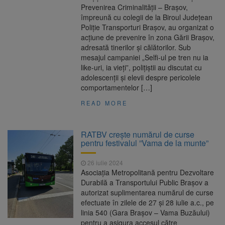
Prevenirea Criminalității – Brașov,
împreună cu colegii de la Biroul Județean
Poliție Transporturi Brașov, au organizat o
acțiune de prevenire în zona Gării Brașov,
adresată tinerilor și călătorilor. Sub
mesajul campaniei „Selfi-ul pe tren nu ia
like-uri, ia vieți”, polițiștii au discutat cu
adolescenții și elevii despre pericolele
comportamentelor […]
READ MORE
RATBV crește numărul de curse
pentru festivalul ”Vama de la munte”
26 iulie 2024
Asociația Metropolitană pentru Dezvoltare
Durabilă a Transportului Public Brașov a
autorizat suplimentarea numărul de curse
efectuate în zilele de 27 și 28 iulie a.c., pe
linia 540 (Gara Brașov – Vama Buzăului)
pentru a asigura accesul către