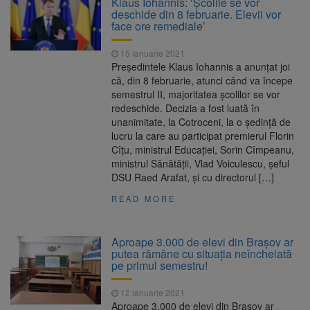
Klaus Iohannis: ‘Școlile se vor
Ormeniș
deschide din 8 februarie. Elevii vor
AUR a lansat platforma
6 august 2026
face ore remediale’
suspeND.ro pentru urmărirea inițiativei de
suspendare a președintelui Nicușor Dan
15 ianuarie 2021
Înalta Curte analizează
6 august 2026
Preşedintele Klaus Iohannis a anunțat joi
dosarul lui Călin Georgescu și Horațiu Potra.
că, din 8 februarie, atunci când va începe
Judecătorii decid dacă începe procesul
semestrul II, majoritatea şcolilor se vor
Strategia națională pentru
6 august 2026
redeschide. Decizia a fost luată în
biodiversitate 2026-2030, adoptată de Senat.
unanimitate, la Cotroceni, la o şedinţă de
Proiectul merge la promulgare
lucru la care au participat premierul Florin
Cîţu, ministrul Educaţiei, Sorin Cîmpeanu,
ministrul Sănătăţii, Vlad Voiculescu, șeful
DSU Raed Arafat, şi cu directorul […]
READ MORE
Aproape 3.000 de elevi din Brașov ar
putea rămâne cu situația neîncheiată
pe primul semestru!
12 ianuarie 2021
Aproape 3.000 de elevi din Brașov ar