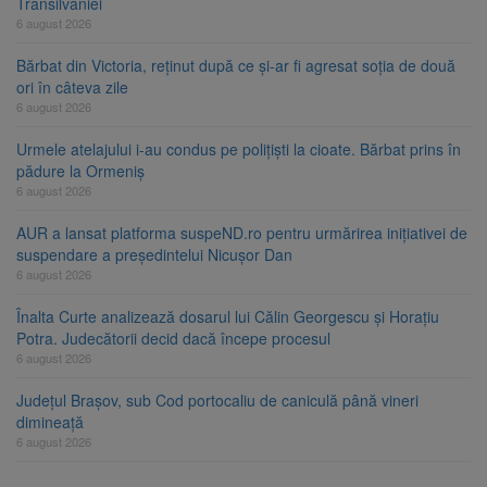
Transilvaniei
6 august 2026
Bărbat din Victoria, reținut după ce și-ar fi agresat soția de două
ori în câteva zile
6 august 2026
Urmele atelajului i-au condus pe polițiști la cioate. Bărbat prins în
pădure la Ormeniș
6 august 2026
AUR a lansat platforma suspeND.ro pentru urmărirea inițiativei de
suspendare a președintelui Nicușor Dan
6 august 2026
Înalta Curte analizează dosarul lui Călin Georgescu și Horațiu
Potra. Judecătorii decid dacă începe procesul
6 august 2026
Județul Brașov, sub Cod portocaliu de caniculă până vineri
dimineață
6 august 2026