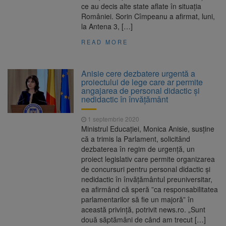
ce au decis alte state aflate în situaţia
României. Sorin Cîmpeanu a afirmat, luni,
la Antena 3, […]
READ MORE
Anisie cere dezbatere urgentă a
proiectului de lege care ar permite
angajarea de personal didactic şi
nedidactic în învăţământ
1 septembrie 2020
Ministrul Educaţiei, Monica Anisie, susţine
că a trimis la Parlament, solicitând
dezbaterea în regim de urgenţă, un
proiect legislativ care permite organizarea
de concursuri pentru personal didactic şi
nedidactic în învăţământul preuniversitar,
ea afirmând că speră ”ca responsabilitatea
parlamentarilor să fie un majoră” în
această privinţă, potrivit news.ro. „Sunt
două săptămâni de când am trecut […]