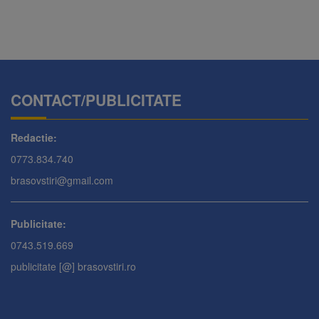
CONTACT/PUBLICITATE
Redactie:
0773.834.740
brasovstiri@gmail.com
Publicitate:
0743.519.669
publicitate [@] brasovstiri.ro