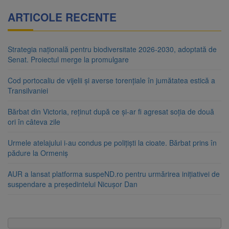
ARTICOLE RECENTE
Strategia națională pentru biodiversitate 2026-2030, adoptată de
Senat. Proiectul merge la promulgare
Cod portocaliu de vijelii și averse torențiale în jumătatea estică a
Transilvaniei
Bărbat din Victoria, reținut după ce și-ar fi agresat soția de două
ori în câteva zile
Urmele atelajului i-au condus pe polițiști la cioate. Bărbat prins în
pădure la Ormeniș
AUR a lansat platforma suspeND.ro pentru urmărirea inițiativei de
suspendare a președintelui Nicușor Dan