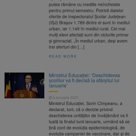
putea rămâne cu mediile neîncheiate
pentru primul semestru. Potrivit datelor
oferite de Inspectoratul Şcolar Judeţean
(IŞJ) Braşov 1.789 dintre ei sunt în mediul
urban, iar 1.149 în mediul rural. Cei mai
mulţi elevi afectați sunt din ciclurile primar
şi gimnazial. „În mediul urban, deşi avem
trei sferturi din […]
READ MORE
Ministrul Educaţiei: ‘Deschiderea
școlilor va fi decisă la sfârșitul lui
ianuarie’
4 ianuarie 2021
Ministrul Educaţiei, Sorin Cîmpeanu, a
declarat, luni, că o decizie privind
deschiderea unităţilor de învăţământ va fi
luată la finalul lunii ianuarie, urmând să se
ţină cont de evoluţia epidemiologică, de
evoluţia campaniei de vaccinare, dar şi de