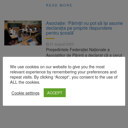
READ MORE
Asociație: ‘Părinții nu pot să își asume
declarația pe proprie răspundere
pentru școală’
21 august 2020
Președintele Federației Naționale a
Asociațiilor de Părinți a declarat că a cerut
vineri modificarea prevederilor potrivit
We use cookies on our website to give you the most
cărora copiii vor fi acceptați la școală doar
relevant experience by remembering your preferences and
dacă vor prezenta o declarație pe proprie
repeat visits. By clicking “Accept”, you consent to the use of
răspundere din partea părintelui, prin care
ALL the cookies.
să ateste că elevul nu are simptome de
Covid, potrivit Mediafax. Elevii se vor
Cookie settings
ACCEPT
întoarce în bănci doar […]
READ MORE