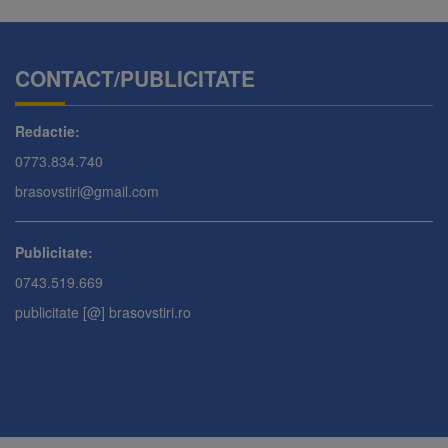
CONTACT/PUBLICITATE
Redactie:
0773.834.740
brasovstiri@gmail.com
Publicitate:
0743.519.669
publicitate [@] brasovstiri.ro