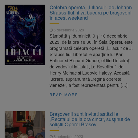
Clădirile Duplex de lângă
7 august 2026
Celebra operetă, „Liliacul”, de Johann
Piața Star din Brașov au fost demolate
Strauss-fiul, îi va bucura pe brașoveni
în acest weekend
Platforma Belvedere de pe
7 august 2026
5 decembrie 2023
Tâmpa intră în renovare. Contract de peste 1
Sâmbătă și duminică, 9 și 10 decembrie
milion de lei și termen de trei luni
2023, de la ora 18.30, în Sala Operei, este
programată celebra operetă „Liliacul” de J.
Unul dintre cele mai mari
7 august 2026
Strauss-fiul.Libretul le aparține lui Karl
parcuri ale Brașovului va fi amenajat în
Haffner şi Richard Genee, ei fiind inspirați
Bartolomeu-Avantgarden. Contractul a fost
de vodevilul intitulat „Le Reveillon”, de
semnat (FOTO)
Henry Melhac şi Ludovic Halevy. Această
Trafic blocat pe DN1E Brașov
7 august 2026
lucrare, supranumită „regina operetei
– Poiana Brașov după un accident. Două
vieneze”, a fost reprezentată pentru […]
persoane primesc îngrijiri medicale
READ MORE
Brașovenii sunt invitați astăzi la
„Recitalul de la ora cinci”, susținut de
soliștii Operei Brașov
8 noiembrie 2023