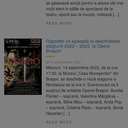
se găsească soluţii pentru a aduce cât mai
mulţi elevi în sălile de spectacol de la
teatru, operă sau la muzee, notează […]
READ MORE
Rigoletto vă așteaptă la deschiderea
stagiunii 2022 – 2023, la Opera
Brașov!
12 septembrie 2022
Miercuri, 14 septembrie 2022, de la ora
17.00, la Muzeul „Casa Mureșenilor” din
Brașov, se deschide o nouă stagiune a
Recitalului de la ora 5. Evenimentul va fi
susținut de artistele Operei Brașov: Aurelia
Florian – soprană, Valentina Mărgăraș –
soprană, Silvia Micu – soprană, Anda Pop
– soprană, Cristina Radu – soprană, Sonia
Hazarian […]
READ MORE