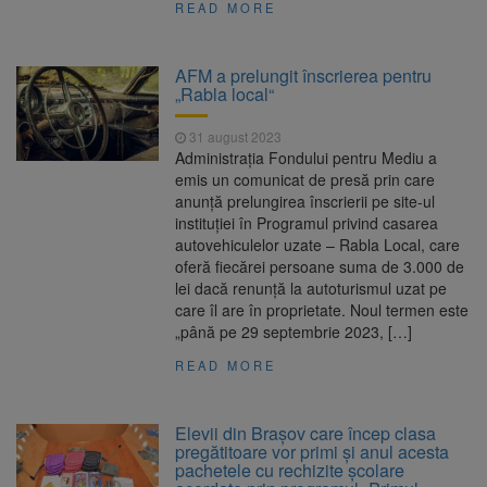
READ MORE
AFM a prelungit înscrierea pentru
„Rabla local“
31 august 2023
Administrația Fondului pentru Mediu a
emis un comunicat de presă prin care
anunță prelungirea înscrierii pe site-ul
instituției în Programul privind casarea
autovehiculelor uzate – Rabla Local, care
oferă fiecărei persoane suma de 3.000 de
lei dacă renunță la autoturismul uzat pe
care îl are în proprietate. Noul termen este
„până pe 29 septembrie 2023, […]
READ MORE
Elevii din Brașov care încep clasa
pregătitoare vor primi şi anul acesta
pachetele cu rechizite şcolare