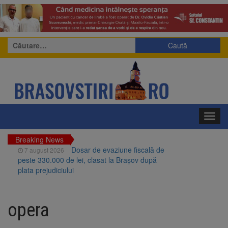
Caută
după:
Toggl
navig
Breaking News
Dosar de evaziune fiscală de
7 august 2026
peste 330.000 de lei, clasat la Brașov după
plata prejudiciului
Primăria Brașov amenință cu
7 august 2026
sistarea plăților către Brai-Cata și Comprest.
opera
Motivul: platforme de gunoi neigienizate