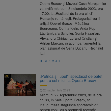
Opera Brasov și Muzeul Casa Mureșenilor
va invită miercuri, 8 noiembrie 2023, ora
17:00, la „Recitalul de la ora cinci” –
Romanțe românești. Protagonişti vor fi
artiștii Operei Brașov: Mădălina
Bourceanu, Corina Klein, Anda Pop,
Lăcrămioara Schuller, Sonia Hazarian,
Alexandru Chiriac, Lorand Cristian și
Adrian Mărcan, în acompaniamentul la
pian asigurat de Sena Ducariu. Recitalul
[…]
READ MORE
„Petrică și lupul”, spectacol de balet
pentru cei mici, la Opera Brașov
25 septembrie 2023
Miercuri, 27 septembrie 2023, de la ora
11.00, în Sala Operei Brașov, se
inaugureaza stagiunea spectacolelor
pentru copii, cu o premieră recentă: