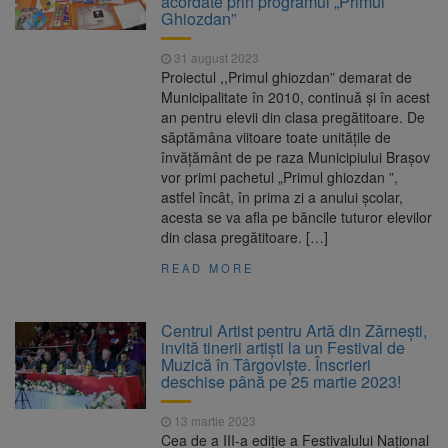
acordate prin programul „Primul
Ghiozdan”
31 august 2023
Proiectul ,,Primul ghiozdan” demarat de
Municipalitate în 2010, continuă și în acest
an pentru elevii din clasa pregătitoare. De
săptămâna viitoare toate unitățile de
învățământ de pe raza Municipiului Brașov
vor primi pachetul „Primul ghiozdan ”,
astfel încât, în prima zi a anului școlar,
acesta se va afla pe băncile tuturor elevilor
din clasa pregătitoare. […]
READ MORE
Centrul Artist pentru Artă din Zărnești,
invită tinerii artiști la un Festival de
Muzică în Târgoviște. Înscrieri
deschise până pe 25 martie 2023!
13 martie 2023
Cea de a III-a ediție a Festivalului Național