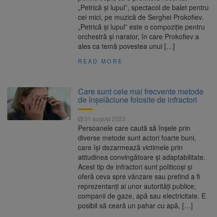
„Petrică și lupul”, spectacol de balet pentru
cei mici, pe muzică de Serghei Prokofiev.
„Petrică și lupul” este o compoziție pentru
orchestră și narator, în care Prokofiev a
ales ca temă povestea unui […]
READ MORE
Care sunt cele mai frecvente metode
de înșelăciune folosite de infractori
31 august 2023
Persoanele care caută să înșele prin
diverse metode sunt actori foarte buni,
care își dezarmează victimele prin
atitudinea convingătoare și adaptabilitate.
Acest tip de infractori sunt politicoşi şi
oferă ceva spre vânzare sau pretind a fi
reprezentanţi ai unor autorităţi publice,
companii de gaze, apă sau electricitate. E
posibil să ceară un pahar cu apă, […]