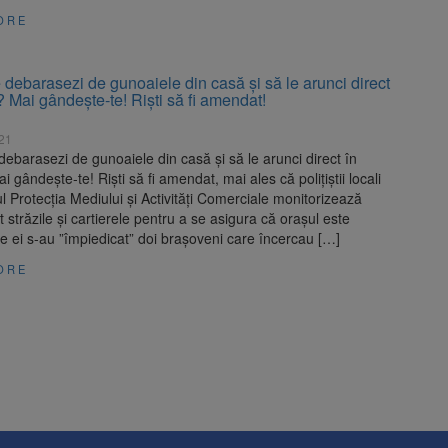
ORE
e debarasezi de gunoaiele din casă și să le arunci direct
? Mai gândește-te! Riști să fi amendat!
021
 debarasezi de gunoaiele din casă și să le arunci direct în
i gândește-te! Riști să fi amendat, mai ales că polițiștii locali
ul Protecția Mediului și Activități Comerciale monitorizează
străzile și cartierele pentru a se asigura că orașul este
e ei s-au ”împiedicat” doi brașoveni care încercau […]
ORE