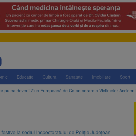
omic
Educatie
Cultura
Sanatate
Imobiliare
Sport
 ar putea deveni Ziua Europeană de Comemorare a Victimelor Acciden
t demolarea fostului complex Duplex 91, de lângă Piața Star
enunță la apelul pentru reducerea consumului de energie. Nivelul Dunăr
 Română pentru Iluminat cere reducerea luminii pe timpul nopții, nu opri
estive la sediul Inspectoratului de Poliţie Judeţean