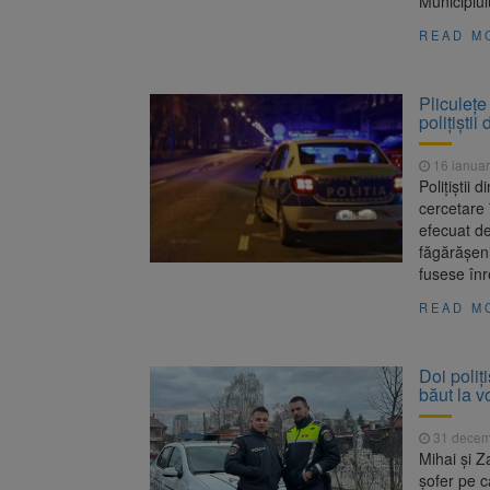
Municipiul
READ M
Pliculețe
polițiștii
16 ianuar
Polițiștii
cercetare 
efecuat de 
făgărășeni
fusese înr
READ M
Doi poliț
băut la v
31 decem
Mihai și Z
șofer pe c