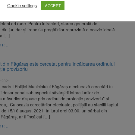
Cookie settings
 sfintelor sărbători de Paşti constituie întotdeauna prilej de
ACCEPT
 emoţii. Cu această ocazie, fiecare dintre noi îşi programează
rături, cât şi deplasări de la domiciliu, în minivacanţe sau
rieteni ori rude. Pentru infractori, starea generală de
 din jur, dar și frenezia pregătirilor reprezintă o ocazie ideală
 a […]
ORE
 din Făgăraș este cercetat pentru încălcarea ordinului
ție provizoriu
t 2021
din cadrul Poliției Municipiului Făgăraș efectuează cercetări în
i dosar penal sub aspectul săvârșirii infracțiunilor de
a măsurilor dispuse prin ordinul de protecție provizoriu” și
a„. Cu ocazia cercetărilor efectuate, polițiștii au stabilit faptul
a de 15/16 august 2021, în jurul orei 03,00, un bărbat din
 Făgăraș, ar fi încălcat […]
ORE