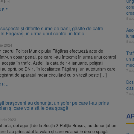
ui […]
Ung
cons
ORE
cre
8 au
 suspecte și diferite sume de bani, găsite de către
Aso
 din Făgăraș, în urma unui control în trafic
lumi
8 au
ie 2024
 din cadrul Poliției Municipiului Făgăraș efectueză acte de
Tra
într-un dosar penal, pe care l-au întocmit în urma unui control
un a
aceștia în trafic. Astfel, la data de 14 ianuarie, polițiștii
med
 au oprit, pe DN 1, în localitatea Făgăraș, un autoturism care
7 au
egistrat de aparatul radar circulând cu o viteză peste […]
Dosa
ORE
clas
7 au
iști brașoveni au denunțat un șofer pe care l-au prins
olan și care voia să le dea șpagă
A
brie 2023
aharia, doi agenți de la Secția 3 Poliție Brașov, au denunțat un
are l-au prins băut la volan și care voia să le dea o șpagă