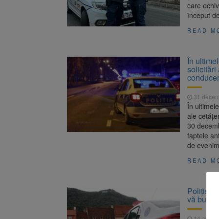
care echiv
început de
READ M
În ultime
solicităr
conduce
31 decem
În ultimele
ale cetățe
30 decembr
faptele an
de evenime
READ M
Polițiști
vă bucura
14 aprili