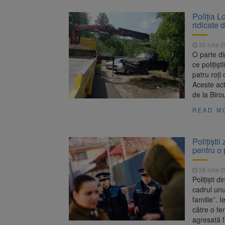
Poliția 
ridicate 
30 iulie 
O parte di
ce polițișt
patru roți
Aceste acti
de la Biro
READ M
Polițiști
pentru o
28 iulie 
Polițiști d
cadrul unu
familie”. I
către o fe
agresată f