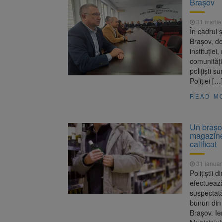
Braşov
Trafic bl
7 august 2026
medicale
31 martie
Se schimb
8 august 2026
În cadrul 
Braşov, de
instituţie
comunităţii
poliţişti s
Poliţiei […
READ M
Un brașov
magazine 
calificat
31 ianuar
Polițiștii 
efectuează
suspectată
bunuri din
Brașov. Ier