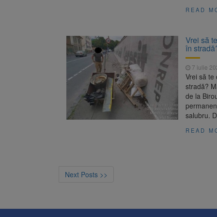
READ M
Vrei să t
în stradă
7 iulie 2
Vrei să te
stradă? Ma
de la Biro
permanent 
salubru. D
READ M
Next Posts >>