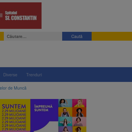
Caută
după:
Diverse
Trenduri
telor de Muncă
ii a început să crească
rea iluminatului public