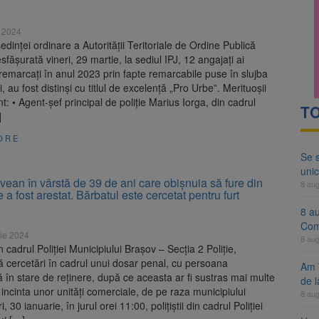
ocat pe DN1E Brașov – Poiana Brașov după un accident. Două persoane p
 2024
ă examenul de medic specialist. Subiecte unice în toată țara, aceeași 
şedinţei ordinare a Autorităţii Teritoriale de Ordine Publică
sfăşurată vineri, 29 martie, la sediul IPJ, 12 angajaţi ai
i, remarcaţi în anul 2023 prin fapte remarcabile puse în slujba
, au fost distinşi cu titlul de excelenţă „Pro Urbe”. Merituoşii
unt: • Agent-şef principal de poliţie Marius Iorga, din cadrul
TO
]
ORE
Se 
unic
ean în vârstă de 39 de ani care obișnuia să fure din
8 au
a fost arestat. Bărbatul este cercetat pentru furt
8 a
Com
ie 2024
8 au
din cadrul Poliției Municipiului Brașov – Secția 2 Poliție,
 cercetări în cadrul unui dosar penal, cu persoana
Am 
 în stare de reținere, după ce aceasta ar fi sustras mai multe
de l
 incinta unor unități comerciale, de pe raza municipiului
8 au
i, 30 ianuarie, în jurul orei 11:00, polițiștii din cadrul Poliției