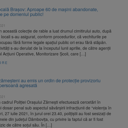
Locală Brașov: Aproape 60 de mașini abandonate,
de pe domeniul public!
2021
n această colecție de rable a luat drumul cimitirului auto, după
ii locali s-au asigurat, conform procedurilor, că vechiturile pe
 ocupau fără forme legale spațiul public ori erau fără stăpân.
vități s-au derulat de la începutul lunii aprilie, de către agenții
ul Acțiuni Operative, Monitorizare Școli, care […]
ORE
i zărneșteni au emis un ordin de protecție provizoriu
 persoană agresată
2021
in cadrul Poliției Orașului Zărnești efectuează cercetări în
i dosar penal sub aspectul săvârșirii infracțiunii de “violența în
eri, 27 iulie 2021, în jurul orei 23.40, polițiștii au fost sesizați de
meie din județul Dâmbovița, cu privire la faptul că ar fi fost
izic de către soțul său. În […]