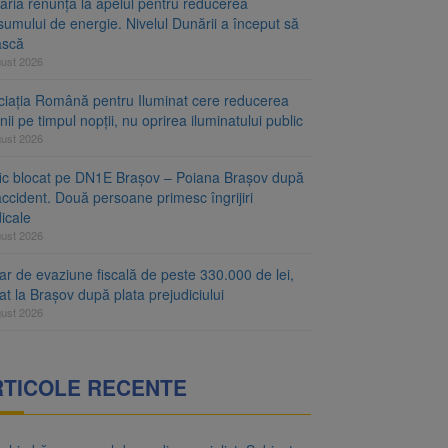
aria renunță la apelul pentru reducerea
umului de energie. Nivelul Dunării a început să
ască
gust 2026
ciația Română pentru Iluminat cere reducerea
nii pe timpul nopții, nu oprirea iluminatului public
gust 2026
fic blocat pe DN1E Brașov – Poiana Brașov după
ccident. Două persoane primesc îngrijiri
icale
gust 2026
r de evaziune fiscală de peste 330.000 de lei,
at la Brașov după plata prejudiciului
gust 2026
RTICOLE RECENTE