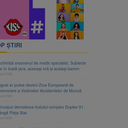
rimesc îngrijiri
oră și același barem
P ȘTIRI
schimbă examenul de medic specialist. Subiecte
e în toată țara, aceeași oră și același barem
gust 2026
ugust ar putea deveni Ziua Europeană de
emorare a Victimelor Accidentelor de Muncă
gust 2026
început demolarea fostului complex Duplex 91,
ângă Piața Star
gust 2026