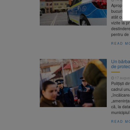
Apropierea
bucurii şi
atât cumpă
vizite la p
destindere
pentru de
READ M
Un bărbat
de protec
17 augus
Polițiști 
cadrul unu
„încălcare
„amenințare
că, la dat
municipiul
READ M