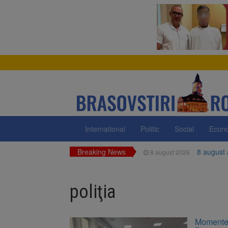
International
Politic
Social
Econ
Breaking News
8 august
8 august 2026
Am începu
8 august 2026
poliţia
Ungaria r
8 august 2026
Asociația
8 august 2026
Momente f