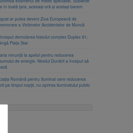
schimbă examenul de medic specialist. Subiecte
e în toată țara, aceeași oră și același barem
ugust ar putea deveni Ziua Europeană de
emorare a Victimelor Accidentelor de Muncă
început demolarea fostului complex Duplex 91,
ângă Piața Star
aria renunță la apelul pentru reducerea
umului de energie. Nivelul Dunării a început să
ască
ciația Română pentru Iluminat cere reducerea
nii pe timpul nopții, nu oprirea iluminatului public