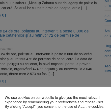
Se 
ala cu un salariu. „Mihai și Zaharia sunt doi agenți de poliție la
unic
 carieră. Salariul lor cu toate orele de noapte, orele […]
8 a
ORE
Com
le 24 de ore, polițiștii au intervenit la peste 3.000 de
Am 
i ale cetățenilor și au reținut 472 de permise de
de l
re
Ung
brie 2023
cons
 24 de ore, polițiștii au intervenit la peste 3.000 de solicitări
cre
nilor și au reținut 472 de permise de conducere. La data de
ie, polițiștii au acționat, la nivel național, pentru a preveni
Aso
tisociale, organizând 474 de acțiuni și au intervenit la 3.040
lumi
nte, dintre care 2.573 au fost […]
ORE
i brașoveni au transmis un set de recomandări pentru a
We use cookies on our website to give you the most relevant
 în liniște de Sfintele Sărbatori de Paști
experience by remembering your preferences and repeat visits.
By clicking “Accept”, you consent to the use of ALL the cookies.
e 2023