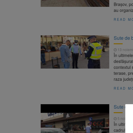
Brașov, pol
au organiz
READ M
Sute de b
13 noiem
În ultimele
desfășurat
contextul 
terase, pr
raza județ
READ M
Sute de 
5 noiemb
În ultimele
cadrul Insp