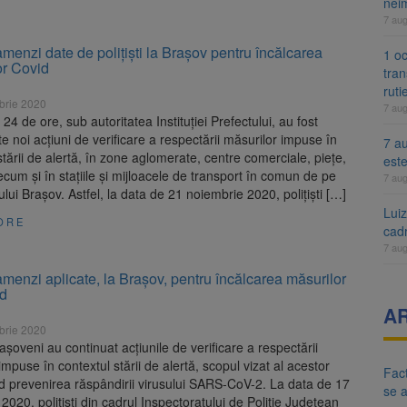
nei
7 au
menzi date de polițiști la Brașov pentru încălcarea
1 oc
lor Covid
tran
ruti
brie 2020
7 au
 24 de ore, sub autoritatea Instituției Prefectului, au fost
e noi acțiuni de verificare a respectării măsurilor impuse în
7 au
stării de alertă, în zone aglomerate, centre comerciale, piețe,
est
ecum și în stațiile și mijloacele de transport în comun de pe
7 au
ului Brașov. Astfel, la data de 21 noiembrie 2020, polițiști […]
Lui
ORE
cad
7 au
menzi aplicate, la Brașov, pentru încălcarea măsurilor
id
A
brie 2020
brașoveni au continuat acțiunile de verificare a respectării
impuse în contextul stării de alertă, scopul vizat al acestor
Fact
ind prevenirea răspândirii virusului SARS-CoV-2. La data de 17
se 
2020, polițiști din cadrul Inspectoratului de Poliție Județean