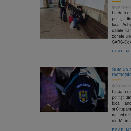
28 noiem
La data de
polițiști d
locali Act
datele tra
zonele und
SARS-CoV-
READ M
Sute de a
restricții
23 noiem
La data de
polițiști d
locali, ja
și Grupări
acțiuni de
alertă, în
READ M