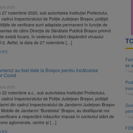
brie 2020
 27 noiembrie 2020, sub autoritatea Instituției Prefectului,
in cadrul Inspectoratului de Poliție Județean Brașov, polițiști
ivitățile de verificare sunt adaptate permanent în funcție de
nsmise de către Direcția de Sănătate Publică Brașov privind
e există focare, în vederea limitării răspândirii virusului
TO
2. Astfel, la data de 27 noiembrie […]
ORE
Fact
se 
menzi au fost date la Brașov pentru încălcarea
7 au
lor Covid
Pro
brie 2020
inso
 22 noiembrie a.c., sub autoritatea Instituției Prefectului,
7 au
in cadrul Inspectoratului de Poliție Județean Brașov, polițiști
ndarmi din cadrul Inspectoratului de Jandarmi Județean Brașov
Guve
i Mobile de Jandarmi “Burebista” Brașov, au desfășurat noi
pen
 verificare a respectării măsurilor impuse în contextul stării de
7 au
 zone aglomerate, centre și […]
FIDE
ORE