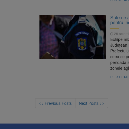
Sute de a
pentru î
28 octom
Echipe mix
Județean Br
Prefectulu
ceea ce p
perioada s
zonele ag
READ M
<< Previous Posts
Next Posts >>