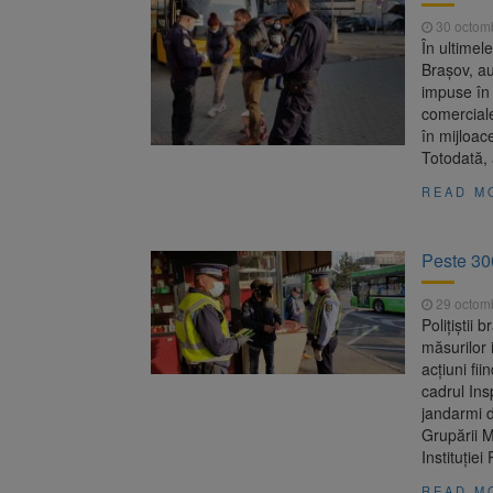
30 octom
În ultimele
Brașov, au
impuse în 
comerciale
în mijloac
Totodată, 
READ M
Peste 30
29 octom
Polițiștii 
măsurilor 
acțiuni fi
cadrul Insp
jandarmi d
Grupării M
Instituției
READ M