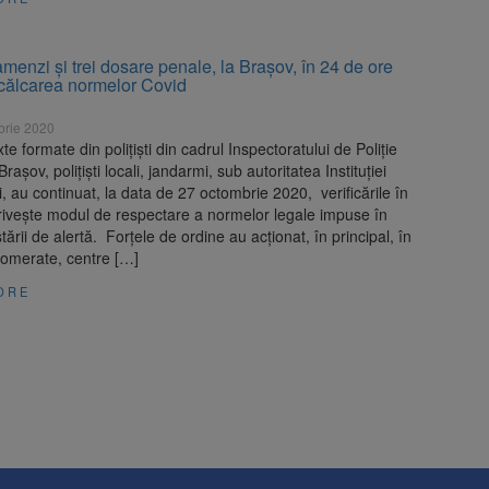
menzi și trei dosare penale, la Brașov, în 24 de ore
ncălcarea normelor Covid
brie 2020
te formate din polițiști din cadrul Inspectoratului de Poliție
așov, polițiști locali, jandarmi, sub autoritatea Instituției
i, au continuat, la data de 27 octombrie 2020, verificările în
rivește modul de respectare a normelor legale impuse în
tării de alertă. Forțele de ordine au acționat, în principal, în
lomerate, centre […]
ORE