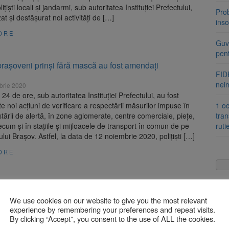
ițiști locali și jandarmi, sub autoritatea Instituției Prefectului,
Pro
at și desfășurat noi activități de […]
inso
ORE
Guve
pen
rașoveni prinși fără mască au fost amendați
FIDE
nei
brie 2020
 24 de ore, sub autoritatea Instituției Prefectului, au fost
e noi acțiuni de verificare a respectării măsurilor impuse în
1 oc
stării de alertă, în zone aglomerate, centre comerciale, piețe,
tran
ecum și în stațiile și mijloacele de transport în comun de pe
ruti
ului Brașov. Astfel, la data de 12 noiembrie 2020, polițiști […]
ORE
brașoveni, amendați pentru că nu au purtat mască
We use cookies on our website to give you the most relevant
rie 2020
experience by remembering your preferences and repeat visits.
 24 de ore, sub autoritatea Instituției Prefectului, polițiști din
By clicking “Accept”, you consent to the use of ALL the cookies.
ectoratului de Poliție Județean Brașov, polițiști locali și