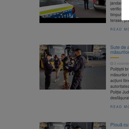
jandarmi a
verificare
timpul stă
terase, pr
READ M
Sute de 
măsurilo
3 noiemb
Polițiștii 
măsurilor 
acțiuni fi
autoritatea
Poliție Jud
desfășurat
READ M
Plouă cu