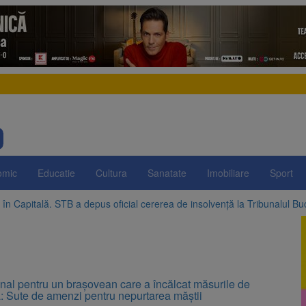
omic
Educatie
Cultura
Sanatate
Imobiliare
Sport
în Capitală. STB a depus oficial cererea de insolvență la Tribunalul Bu
pregătește posibile limitări de consum pentru marii consumatori de en
III: Investiții în lei și euro, cu dobânzi neimpozabile de până la 7,50%
e, dată importantă pentru șoferi și transportatori. Intră în aplicare nou
 Ziua Internațională a Berii. Sărbătoarea este marcată în peste 200 de
ai mari la curent din toamnă. Unele tarife se apropie de 2 lei/kWh
nal pentru un brașovean care a încălcat măsurile de
ă: Sute de amenzi pentru nepurtarea măștii