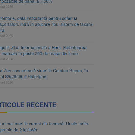
mpozabile de până la 7,50%
gust 2026
tombrie, dată importantă pentru șoferi și
sportatori. Intră în aplicare noul sistem de taxare
eră
gust 2026
gust, Ziua Internațională a Berii. Sărbătoarea
e marcată în peste 200 de orașe din lume
gust 2026
za Zan concertează vineri la Cetatea Rupea, în
rul Săptămânii Haferland
gust 2026
RTICOLE RECENTE
uri mai mari la curent din toamnă. Unele tarife
apropie de 2 lei/kWh