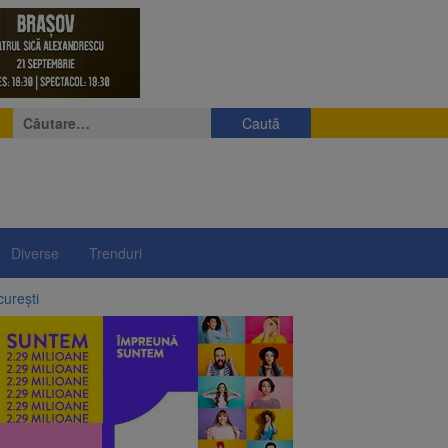
Caută
după:
Diverse
Trenduri
curești
ergie
l sistem de taxare rutieră
 orașe din lume