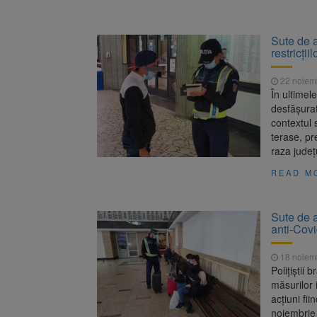
Sute de a
restricții
22 noiem
În ultimele
desfășurat
contextul 
terase, pr
raza județ
READ M
Sute de a
anti-Cov
18 noiem
Polițiștii 
măsurilor 
acțiuni fi
noiembrie 