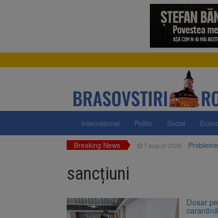
International
Politic
Social
Econ
Breaking News
Probleme 
7 august 2026
Guvernul 
7 august 2026
FIDELIS V
7 august 2026
sancțiuni
1 octombri
7 august 2026
7 august,
7 august 2026
Facturi m
7 august 2026
Dosar pe
carantin