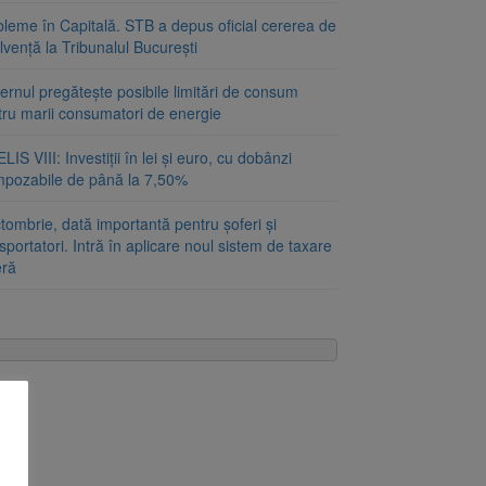
bleme în Capitală. STB a depus oficial cererea de
lvență la Tribunalul București
rnul pregătește posibile limitări de consum
tru marii consumatori de energie
LIS VIII: Investiții în lei și euro, cu dobânzi
mpozabile de până la 7,50%
tombrie, dată importantă pentru șoferi și
sportatori. Intră în aplicare noul sistem de taxare
eră