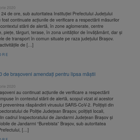
brie 2020
 24 de ore, sub autoritatea Instituției Prefectului Județului
 fost continuate acțiunile de verificare a respectării măsurilor
contextul stării de alertă, în zone aglomerate, centre
, piețe, târguri, terase, în zona unităților de învățământ, dar și
ele de transport în comun situate pe raza județului Brașov.
activitățile de […]
ORE
0 de brașoveni amendați pentru lipsa măștii
brie 2020
brașoveni au continuat acțiunile de verificare a respectării
impuse în contextul stării de alertă, scopul vizat al acestor
ind prevenirea răspândirii virusului SARS-CoV-2. Polițiști din
ectoratului de Poliție Județean Brașov, polițiști locali,
in cadrul Inspectoratului de Jandarmi Județean Brașov și
obile de Jandarmi “Burebista” Brașov, sub autoritatea
 Prefectului, […]
ORE