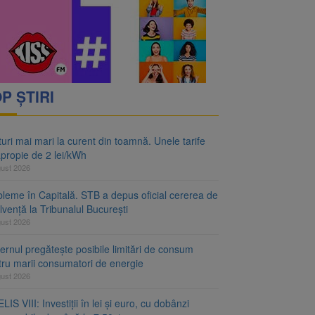
P ȘTIRI
uri mai mari la curent din toamnă. Unele tarife
apropie de 2 lei/kWh
gust 2026
bleme în Capitală. STB a depus oficial cererea de
lvență la Tribunalul București
gust 2026
rnul pregătește posibile limitări de consum
tru marii consumatori de energie
gust 2026
LIS VIII: Investiții în lei și euro, cu dobânzi