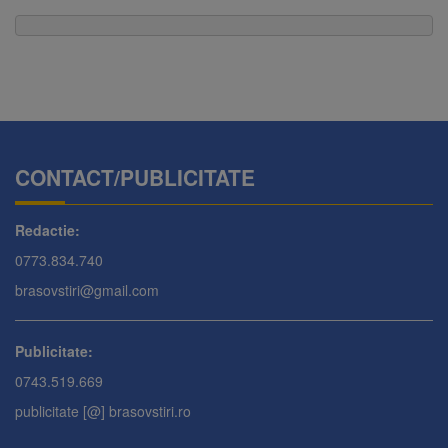
CONTACT/PUBLICITATE
Redactie:
0773.834.740
brasovstiri@gmail.com
Publicitate:
0743.519.669
publicitate [@] brasovstiri.ro