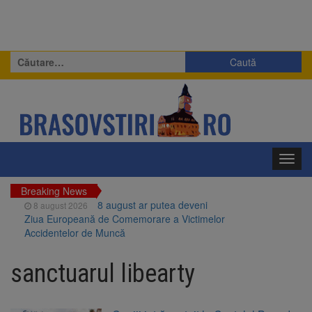
Caută
după:
Toggl
navig
Breaking News
8 august ar putea deveni
8 august 2026
Ziua Europeană de Comemorare a Victimelor
Accidentelor de Muncă
Am început demolarea
8 august 2026
fostului complex Duplex 91, de lângă Piața
sanctuarul libearty
Star
Ungaria renunță la apelul
8 august 2026
pentru reducerea consumului de energie.