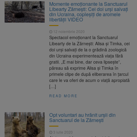
Momente emoționante la Sanctuarul
Libearty Zărnești: Cei doi urși salvați
din Ucraina, copleșiți de aromele
libertății VIDEO
12 noiembrie 2020
Spectacol emoționant la Sanctuarul
Libearty de la Zărnești: Alisa și Timka, cei
doi urși salvați de la o grădină zoologică
din Ucraina experimentează viața fără
gratii. „E mai bine, dar ceva lipsește”,
păreau să exprime Alisa și Timka în
primele clipe de după eliberarea în țarcul
care le va oferi de acum o viață apropiată
[…]
READ MORE
Opt voluntari au hrănit urșii din
Sanctuarul de la Zărnești
3 iulie 2020