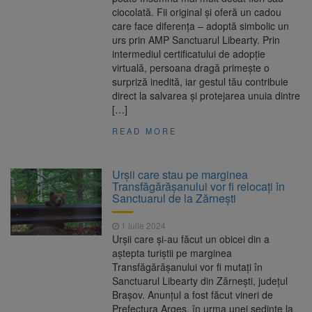
ciocolată. Fii original și oferă un cadou
care face diferența – adoptă simbolic un
urs prin AMP Sanctuarul Libearty. Prin
intermediul certificatului de adopție
virtuală, persoana dragă primește o
surpriză inedită, iar gestul tău contribuie
direct la salvarea și protejarea unuia dintre
[…]
READ MORE
Urşii care stau pe marginea
Transfăgărăşanului vor fi relocaţi în
Sanctuarul de la Zărneşti
1 iulie 2024
Urșii care și-au făcut un obicei din a
aștepta turiștii pe marginea
Transfăgărășanului vor fi mutați în
Sanctuarul Libearty din Zărnești, județul
Brașov. Anunțul a fost făcut vineri de
Prefectura Argeș, în urma unei ședințe la