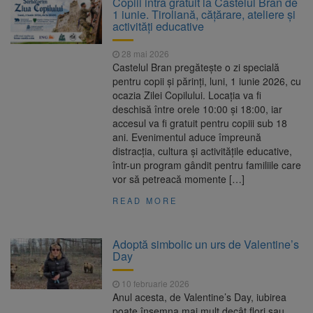
Copiii intră gratuit la Castelul Bran de
Nivelul Dunării a început să crească
1 iunie. Tiroliană, cățărare, ateliere și
Asociația Română pentru
8 august 2026
activități educative
Iluminat cere reducerea luminii pe timpul
nopții, nu oprirea iluminatului public
28 mai 2026
Trafic blocat pe DN1E Brașov
7 august 2026
Castelul Bran pregătește o zi specială
– Poiana Brașov după un accident. Două
pentru copii și părinți, luni, 1 iunie 2026, cu
persoane primesc îngrijiri medicale
ocazia Zilei Copilului. Locația va fi
Se schimbă examenul de
8 august 2026
deschisă între orele 10:00 și 18:00, iar
medic specialist. Subiecte unice în toată țara,
accesul va fi gratuit pentru copiii sub 18
aceeași oră și același barem
ani. Evenimentul aduce împreună
distracția, cultura și activitățile educative,
într-un program gândit pentru familiile care
vor să petreacă momente […]
READ MORE
Adoptă simbolic un urs de Valentine’s
Day
10 februarie 2026
Anul acesta, de Valentine’s Day, iubirea
poate însemna mai mult decât flori sau