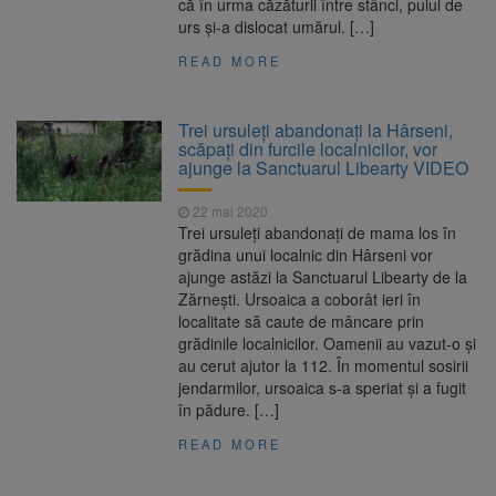
că în urma căzăturii între stânci, puiul de
urs și-a dislocat umărul. […]
READ MORE
Trei ursuleți abandonați la Hârseni,
scăpați din furcile localnicilor, vor
ajunge la Sanctuarul Libearty VIDEO
22 mai 2020
Trei ursuleți abandonați de mama los în
grădina unui localnic din Hârseni vor
ajunge astăzi la Sanctuarul Libearty de la
Zărnești. Ursoaica a coborât ieri în
localitate să caute de mâncare prin
grădinile localnicilor. Oamenii au vazut-o și
au cerut ajutor la 112. În momentul sosirii
jendarmilor, ursoaica s-a speriat și a fugit
în pădure. […]
READ MORE