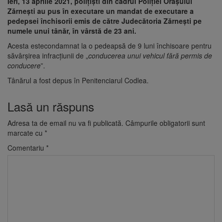
Ieri, 13 aprilie 2021, polițiști din cadrul Poliției Orașului
Zărnești au pus în executare un mandat de executare a
pedepsei închisorii emis de către Judecătoria Zărnești pe
numele unui tânăr, în vârstă de 23 ani.
Acesta estecondamnat la o pedeapsă de 9 luni închisoare pentru
săvârșirea infracțiunii de „
conducerea unui vehicul fără permis de
conducere
”.
Tânărul a fost depus în Penitenciarul Codlea.
Lasă un răspuns
Adresa ta de email nu va fi publicată.
Câmpurile obligatorii sunt
marcate cu
*
Comentariu
*