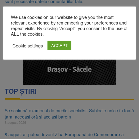
sunt procesate datele comentariilor tale
.
We use cookies on our website to give you the most
relevant experience by remembering your preferences and
repeat visits. By clicking “Accept”, you consent to the use of
ALL the cookies.
Cookie settings
ACCEPT
TOP ȘTIRI
Se schimbă examenul de medic specialist. Subiecte unice în toată
țara, aceeași oră și același barem
8 august 2026
8 august ar putea deveni Ziua Europeană de Comemorare a