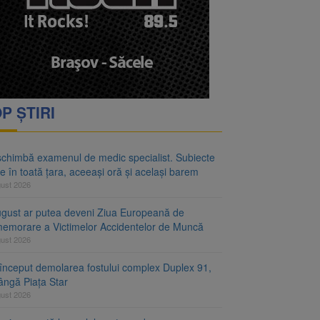
rimesc îngrijiri
oră și același barem
P ȘTIRI
schimbă examenul de medic specialist. Subiecte
e în toată țara, aceeași oră și același barem
gust 2026
ugust ar putea deveni Ziua Europeană de
emorare a Victimelor Accidentelor de Muncă
gust 2026
început demolarea fostului complex Duplex 91,
ângă Piața Star
gust 2026