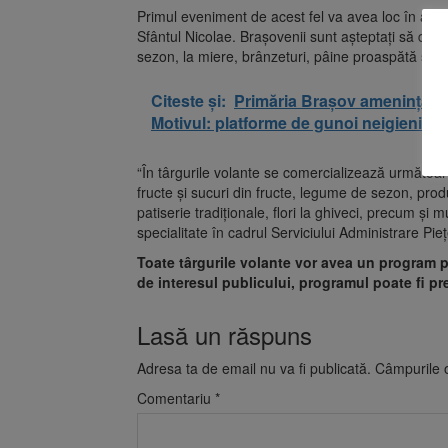
Primul eveniment de acest fel va avea loc în aceas
Sfântul Nicolae. Brașovenii sunt așteptați să de
sezon, la miere, brânzeturi, pâine proaspătă și flor
Citeste și:
Primăria Brașov amenință cu 
Motivul: platforme de gunoi neigienizat
“În târgurile volante se comercializează următoare
fructe și sucuri din fructe, legume de sezon, prod
patiserie tradiționale, flori la ghiveci, precum și
specialitate în cadrul Serviciului Administrare P
Toate târgurile volante vor avea un program pot
de interesul publicului, programul poate fi pr
Lasă un răspuns
Adresa ta de email nu va fi publicată.
Câmpurile o
Comentariu
*