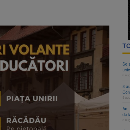
ocat pe DN1E Brașov – Poiana Brașov după un accident. Două persoane p
ă examenul de medic specialist. Subiecte unice în toată țara, aceeași 
TO
Se 
unic
8 au
8 a
Com
8 au
Am 
de l
8 au