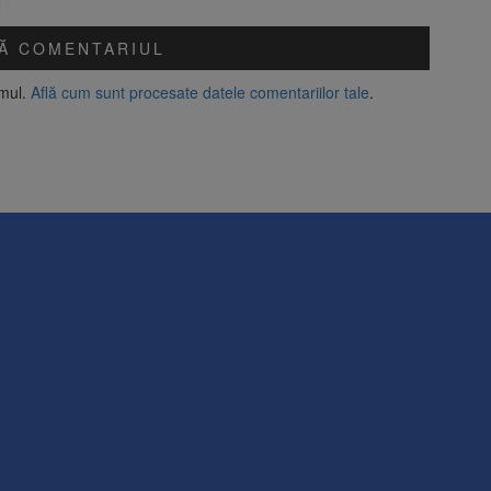
amul.
Află cum sunt procesate datele comentariilor tale
.