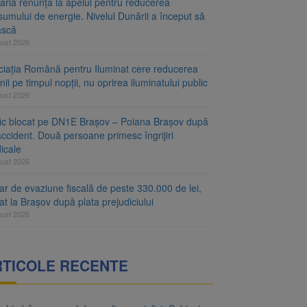
aria renunță la apelul pentru reducerea
umului de energie. Nivelul Dunării a început să
ască
gust 2026
ciația Română pentru Iluminat cere reducerea
nii pe timpul nopții, nu oprirea iluminatului public
gust 2026
fic blocat pe DN1E Brașov – Poiana Brașov după
ccident. Două persoane primesc îngrijiri
icale
gust 2026
r de evaziune fiscală de peste 330.000 de lei,
at la Brașov după plata prejudiciului
gust 2026
RTICOLE RECENTE