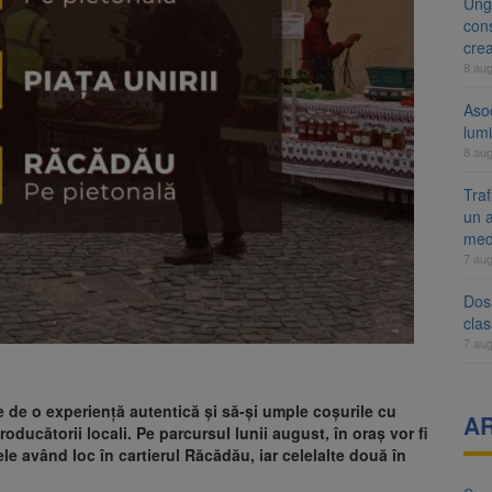
Ung
cons
cre
8 au
Aso
lumi
8 au
Tra
un a
med
7 au
Dosa
clas
7 au
re de o experiență autentică și să-și umple coșurile cu
A
ducătorii locali. Pe parcursul lunii august, în oraș vor fi
le având loc în cartierul Răcădău, iar celelalte două în