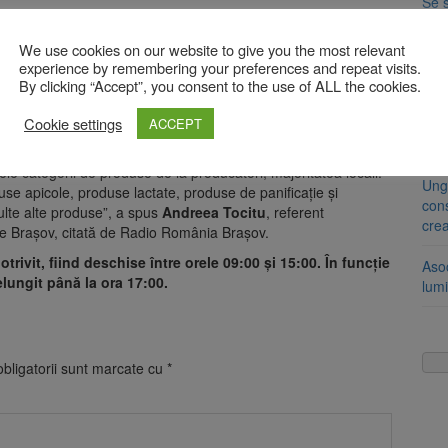
Se 
tă sâmbătă, 10 august, în Piața Unirii, vis-a-vis de biserica
unic
scopere o gamă variată de produse, de la fructe și legume de
We use cookies on our website to give you the most relevant
i la ghiveci.
8 a
experience by remembering your preferences and repeat visits.
Com
By clicking “Accept”, you consent to the use of ALL the cookies.
sistarea plăților către Brai-Cata și Comprest.
e
Cookie settings
ACCEPT
Am 
de l
le categorii de produse de la producători, majoritatea locali:
Ung
use apicole, produse lactate, produse de panificație și
cons
 multe alte produse”, a spus
Andreea Tocitu
, referent
cre
iețe Brașov, citată de Radio România Brașov.
rivit, fiind deschise între orele 09:00 și 15:00. În funcție
Aso
elungit până la ora 17:00.
lumi
bligatorii sunt marcate cu
*