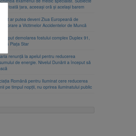
schimbă examenul de medic specialist. Subiecte
e în toată țara, aceeași oră și același barem
ugust ar putea deveni Ziua Europeană de
emorare a Victimelor Accidentelor de Muncă
început demolarea fostului complex Duplex 91,
ângă Piața Star
aria renunță la apelul pentru reducerea
umului de energie. Nivelul Dunării a început să
ască
ciația Română pentru Iluminat cere reducerea
nii pe timpul nopții, nu oprirea iluminatului public