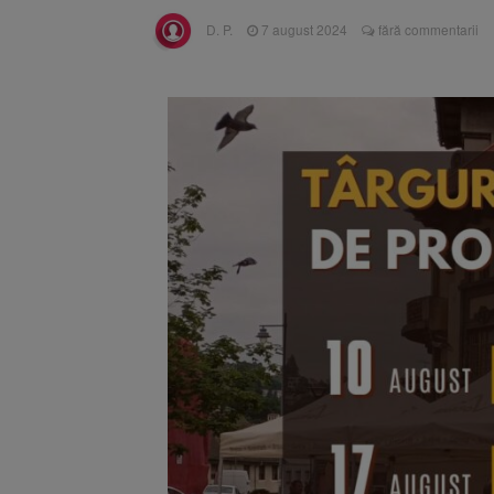
Trafic bl
7 august 2026
D. P.
7 august 2024
fără commentarii
medicale
Se schimb
8 august 2026