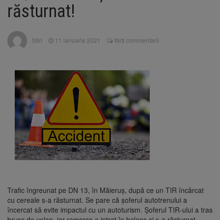
Motivul: platforme de gunoi neigienizate
răsturnat!
Clădirile Duplex de lângă
7 august 2026
Piața Star din Brașov au fost demolate
Stiri
11 ianuarie 2021
fără commentarii
Platforma Belvedere de pe
7 august 2026
Tâmpa intră în renovare. Contract de peste 1
milion de lei și termen de trei luni
Asociația Română pentru
8 august 2026
Iluminat cere reducerea luminii pe timpul
nopții, nu oprirea iluminatului public
Trafic îngreunat pe DN 13, în Măieruș, după ce un TIR încărcat
cu cereale s-a răsturnat. Se pare că șoferul autotrenului a
încercat să evite impactul cu un autoturism. Șoferul TIR-ului a tras
brusc de volan, iar remorca a intrat în balans și s-a răsturnat.