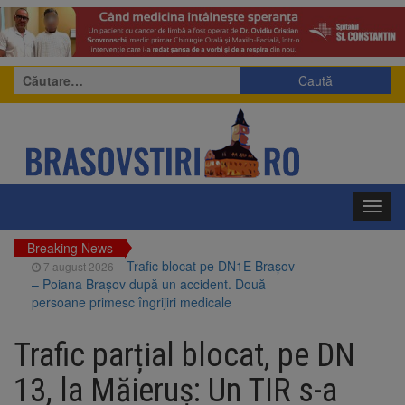
Caută
după:
Toggl
navig
Breaking News
Trafic blocat pe DN1E Brașov
7 august 2026
– Poiana Brașov după un accident. Două
persoane primesc îngrijiri medicale
Dosar de evaziune fiscală de
7 august 2026
peste 330.000 de lei, clasat la Brașov după
Trafic parțial blocat, pe DN
plata prejudiciului
Primăria Brașov amenință cu
7 august 2026
13, la Măieruș: Un TIR s-a
sistarea plăților către Brai-Cata și Comprest.