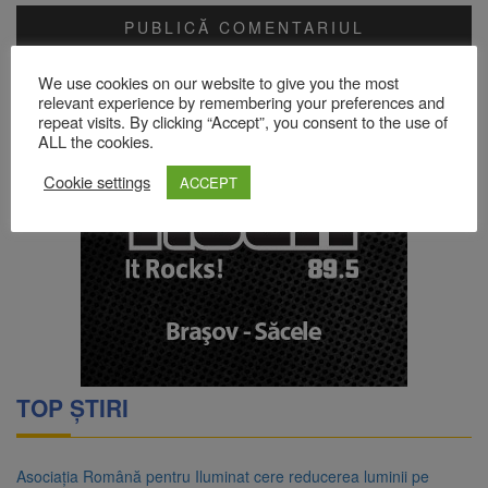
Acest site folosește Akismet pentru a reduce spamul.
Află cum
We use cookies on our website to give you the most
sunt procesate datele comentariilor tale
.
relevant experience by remembering your preferences and
repeat visits. By clicking “Accept”, you consent to the use of
ALL the cookies.
Cookie settings
ACCEPT
TOP ȘTIRI
Asociația Română pentru Iluminat cere reducerea luminii pe