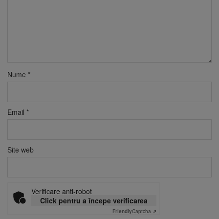
Nume
*
Email
*
Site web
Verificare anti-robot
Click pentru a începe verificarea
Friendly
Captcha ⇗