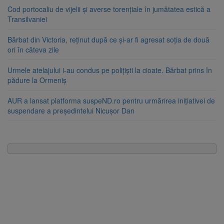
Cod portocaliu de vijelii și averse torențiale în jumătatea estică a
Transilvaniei
Bărbat din Victoria, reținut după ce și-ar fi agresat soția de două
ori în câteva zile
Urmele atelajului i-au condus pe polițiști la cioate. Bărbat prins în
pădure la Ormeniș
AUR a lansat platforma suspeND.ro pentru urmărirea inițiativei de
suspendare a președintelui Nicușor Dan