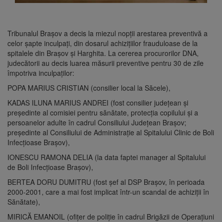
Tribunalul Brașov a decis la miezul nopții arestarea preventivă a
celor șapte inculpați, din dosarul achizițiilor frauduloase de la
spitalele din Brașov și Harghita. La cererea procurorilor DNA,
judecătorii au decis luarea măsurii preventive pentru 30 de zile
împotriva inculpaților:
POPA MARIUS CRISTIAN (consilier local la Săcele),
KADAS ILUNA MARIUS ANDREI (fost consilier județean și
președinte al comisiei pentru sănătate, protecția copilului și a
persoanelor adulte în cadrul Consiliului Județean Brașov;
președinte al Consiliului de Administrație al Spitalului Clinic de Boli
Infecțioase Brașov),
IONESCU RAMONA DELIA (la data faptei manager al Spitalului
de Boli Infecțioase Brașov),
BERTEA DORU DUMITRU (fost șef al DSP Brașov, în perioada
2000-2001, care a mai fost implicat într-un scandal de achiziții în
Sănătate),
MIRICĂ EMANOIL (ofițer de poliție în cadrul Brigăzii de Operațiuni