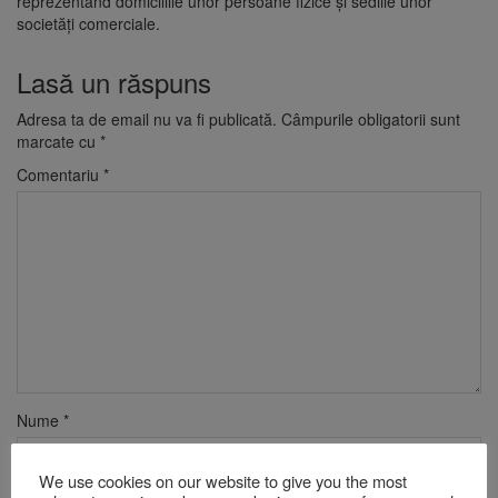
reprezentând domiciliile unor persoane fizice şi sediile unor
societăţi comerciale.
Lasă un răspuns
Adresa ta de email nu va fi publicată.
Câmpurile obligatorii sunt
marcate cu
*
Comentariu
*
Nume
*
We use cookies on our website to give you the most