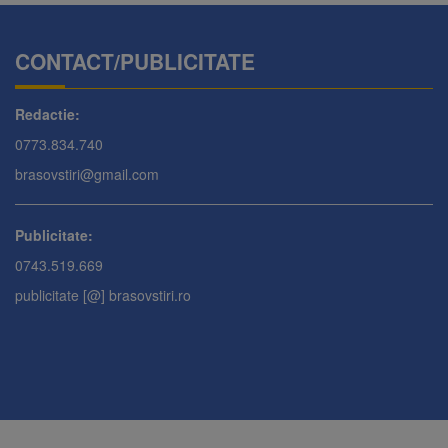
CONTACT/PUBLICITATE
Redactie:
0773.834.740
brasovstiri@gmail.com
Publicitate:
0743.519.669
publicitate [@] brasovstiri.ro