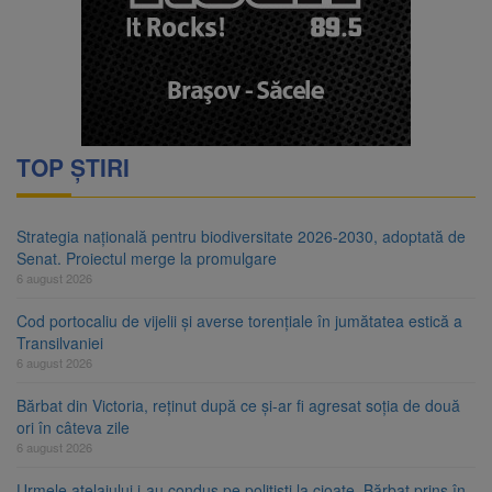
TOP ȘTIRI
Strategia națională pentru biodiversitate 2026-2030, adoptată de
Senat. Proiectul merge la promulgare
6 august 2026
Cod portocaliu de vijelii și averse torențiale în jumătatea estică a
Transilvaniei
6 august 2026
Bărbat din Victoria, reținut după ce și-ar fi agresat soția de două
ori în câteva zile
6 august 2026
Urmele atelajului i-au condus pe polițiști la cioate. Bărbat prins în