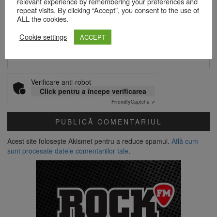
relevant experience by remembering your preferences and
Email
*
repeat visits. By clicking “Accept”, you consent to the use of
ALL the cookies.
Cookie settings
ACCEPT
Site web
Verificare anti-robot
Click pentru a începe verificarea
Friendly
Captcha ⇗
Acest site folosește Akismet pentru a reduce spamul.
Află cum
sunt procesate datele comentariilor tale
.