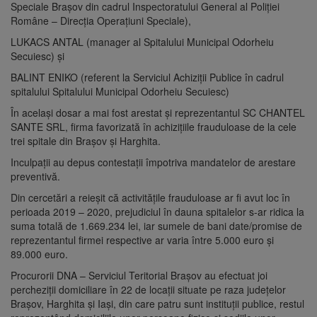
Speciale Brașov din cadrul Inspectoratului General al Poliției
Române – Direcția Operațiuni Speciale),
LUKACS ANTAL (manager al Spitalului Municipal Odorheiu
Secuiesc) și
BALINT ENIKO (referent la Serviciul Achiziții Publice în cadrul
spitalului Spitalului Municipal Odorheiu Secuiesc)
În același dosar a mai fost arestat și reprezentantul SC CHANTEL
SANTE SRL, firma favorizată în achizițiile frauduloase de la cele
trei spitale din Brașov și Harghita.
Inculpații au depus contestații împotriva mandatelor de arestare
preventivă.
Din cercetări a reieșit că activitățile frauduloase ar fi avut loc în
perioada 2019 – 2020, prejudiciul în dauna spitalelor s-ar ridica la
suma totală de 1.669.234 lei, iar sumele de bani date/promise de
reprezentantul firmei respective ar varia între 5.000 euro și
89.000 euro.
Procurorii DNA – Serviciul Teritorial Braşov au efectuat joi
percheziţii domiciliare în 22 de locaţii situate pe raza judeţelor
Braşov, Harghita şi Iaşi, din care patru sunt instituţii publice, restul