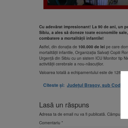
Cu adevărat impresionant! La 90 de ani, un p
Sibiu, a ales să doneze toate economiile sale,
combatere a mortalității infantile!
Astfel, din donația de
100.000
de lei
pe care domn
mortalității infantile, Organizația Salvați Copiii
Urgență din Sibiu cu un sistem ICU Monitor tip 
activității cerebrale a nou-născuților.
Valoarea totală a echipamentului este de 128.342
Citeste și:
Județul Brașov, sub Cod por
Lasă un răspuns
Adresa ta de email nu va fi publicată.
Câmpurile o
Comentariu
*