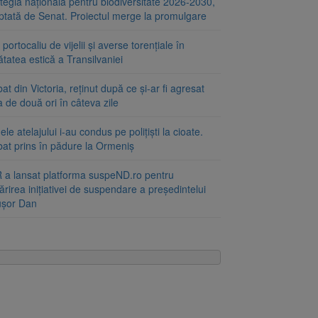
tegia națională pentru biodiversitate 2026-2030,
ptată de Senat. Proiectul merge la promulgare
portocaliu de vijelii și averse torențiale în
tatea estică a Transilvaniei
at din Victoria, reținut după ce și-ar fi agresat
a de două ori în câteva zile
le atelajului i-au condus pe polițiști la cioate.
bat prins în pădure la Ormeniș
 a lansat platforma suspeND.ro pentru
rirea inițiativei de suspendare a președintelui
ușor Dan