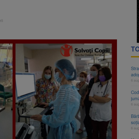
rte analizează dosarul lui Călin Georgescu și Horațiu Potra. Judecători
 națională pentru biodiversitate 2026-2030, adoptată de Senat. Proiect
ii
TO
Stra
ado
6 au
Cod 
jumă
6 au
Bărb
soți
6 au