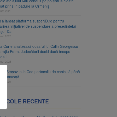
le atelajului i-au condus pe polițiști la cioate.
bat prins în pădure la Ormeniș
gust 2026
 a lansat platforma suspeND.ro pentru
rirea inițiativei de suspendare a președintelui
ușor Dan
gust 2026
ta Curte analizează dosarul lui Călin Georgescu
orațiu Potra. Judecătorii decid dacă începe
cesul
gust 2026
ețul Brașov, sub Cod portocaliu de caniculă până
ri dimineață
gust 2026
RTICOLE RECENTE