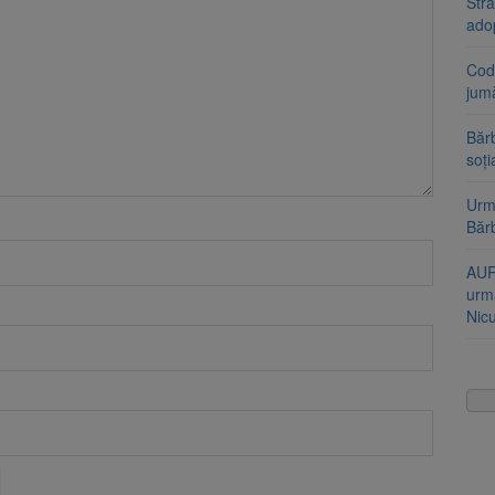
Stra
ado
Cod 
jumă
Bărb
soți
Urme
Băr
AUR
urmă
Nic