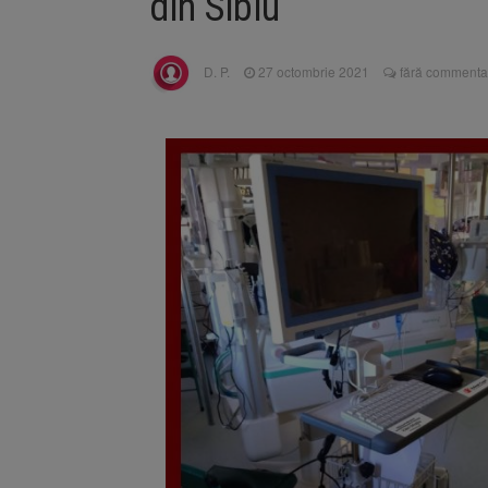
din Sibiu
Înalta Cu
6 august 2026
procesul
Strategia
6 august 2026
D. P.
27 octombrie 2021
fără commentar