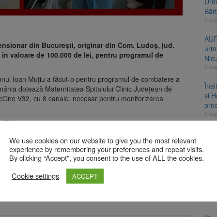
Urme
Băr
6 au
AUR
ensionar din București, originar din Com. Ludoș, jud.
urmă
 în valoare de 100.000 de lei, pentru programul de
Nic
6 au
ul Ioan Muțiu a făcut-o pentru programul de combatere a
Înal
 România dotează Maternitatea Spitalului Clinic Județean de
și H
NicOne V32, cu 8 canale, necesar pentru monitorizarea
pro
6 au
 de lei.
Jud
We use cookies on our website to give you the most relevant
vine
tocaliu de caniculă până vineri dimineață
experience by remembering your preferences and repeat visits.
6 au
By clicking “Accept”, you consent to the use of ALL the cookies.
Cookie settings
ACCEPT
A
bligatorii sunt marcate cu
*