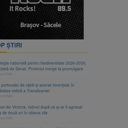
i decid dacă începe
ul merge la promulgare
P ȘTIRI
tegia națională pentru biodiversitate 2026-2030,
ptată de Senat. Proiectul merge la promulgare
gust 2026
portocaliu de vijelii și averse torențiale în
tatea estică a Transilvaniei
gust 2026
at din Victoria, reținut după ce și-ar fi agresat
a de două ori în câteva zile
gust 2026