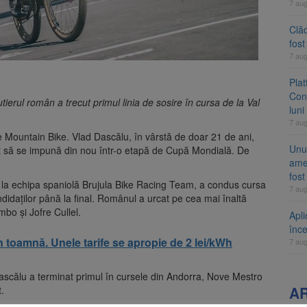
7 au
Clăd
fos
7 au
Pla
Cont
rul român a trecut primul linia de sosire în cursa de la Val
luni
7 au
Mountain Bike. Vlad Dascălu, în vârstă de doar 21 de ani,
Unul
t să se impună din nou într-o etapă de Cupă Mondială. De
ame
fos
imat la echipa spaniolă Brujula Bike Racing Team, a condus cursa
7 au
ndidaților până la final. Românul a urcat pe cea mai înaltă
bo și Jofre Cullel.
Apli
înc
n toamnă. Unele tarife se apropie de 2 lei/kWh
7 au
scălu a terminat primul în cursele din Andorra, Nove Mestro
A
.