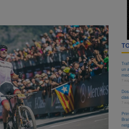
re cele mai mari parcuri ale Brașovului va fi amenajat în Bartolomeu-A
ocat pe DN1E Brașov – Poiana Brașov după un accident. Două persoane p
TO
Tra
un a
med
7 au
Dosa
clas
7 au
Prim
Brai
neig