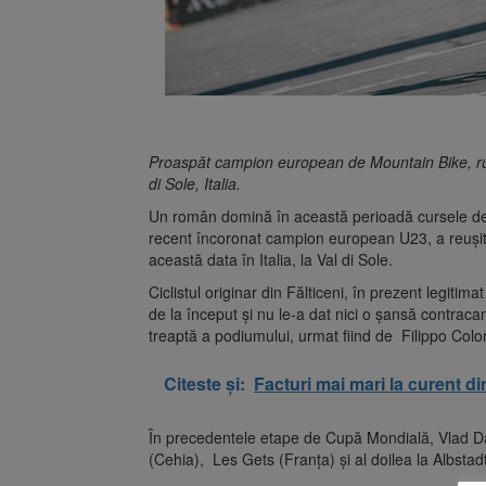
Proaspăt campion european de Mountain Bike, rutie
di Sole, Italia.
Un român domină în această perioadă cursele de 
recent încoronat campion european U23, a reuși
această data în Italia, la Val di Sole.
Ciclistul originar din Fălticeni, în prezent legit
de la început și nu le-a dat nici o șansă contraca
treaptă a podiumului, urmat fiind de Filippo Colom
Citeste și:
Facturi mai mari la curent di
În precedentele etape de Cupă Mondială, Vlad Da
(Cehia), Les Gets (Franța) și al doilea la Albstadt