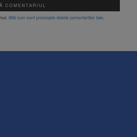
amul.
Află cum sunt procesate datele comentariilor tale
.