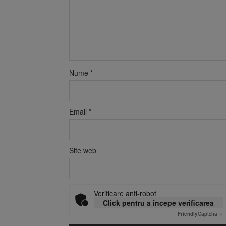
Nume
*
Email
*
Site web
Verificare anti-robot
Click pentru a începe verificarea
Friendly
Captcha ⇗