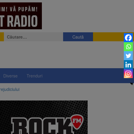
Caută
după:
Diverse
Trenduri
ejudiciului
ul: platforme de gunoi
 lei și termen de trei