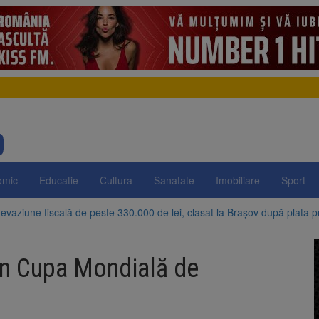
omic
Educatie
Cultura
Sanatate
Imobiliare
Sport
evaziune fiscală de peste 330.000 de lei, clasat la Brașov după plata pr
Brașov amenință cu sistarea plăților către Brai-Cata și Comprest. Motiv
în Cupa Mondială de
 Duplex de lângă Piața Star din Brașov au fost demolate
 Belvedere de pe Tâmpa intră în renovare. Contract de peste 1 milion de