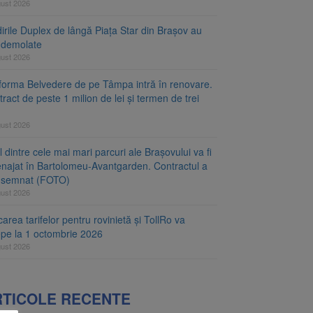
gust 2026
irile Duplex de lângă Piața Star din Brașov au
t demolate
gust 2026
tforma Belvedere de pe Tâmpa intră în renovare.
ract de peste 1 milion de lei și termen de trei
gust 2026
 dintre cele mai mari parcuri ale Brașovului va fi
najat în Bartolomeu-Avantgarden. Contractul a
t semnat (FOTO)
gust 2026
carea tarifelor pentru rovinietă și TollRo va
epe la 1 octombrie 2026
gust 2026
RTICOLE RECENTE