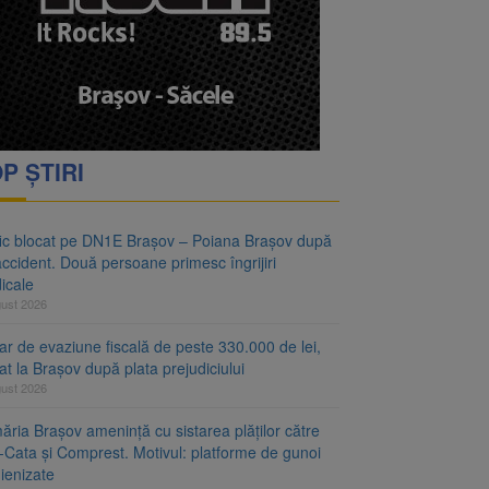
vantgarden. Contractul a
rimesc îngrijiri
P ȘTIRI
fic blocat pe DN1E Brașov – Poiana Brașov după
ccident. Două persoane primesc îngrijiri
icale
gust 2026
r de evaziune fiscală de peste 330.000 de lei,
at la Brașov după plata prejudiciului
gust 2026
ăria Brașov amenință cu sistarea plăților către
-Cata și Comprest. Motivul: platforme de gunoi
ienizate