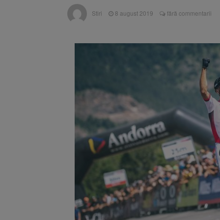
Unul dint
7 august 2026
Stiri
8 august 2019
fără commentarii
fost semnat (FOTO)
Trafic bl
7 august 2026
medicale