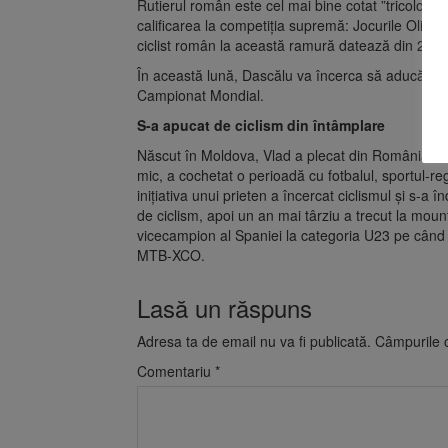
Rutierul român este cel mai bine cotat ”tricolor” 
calificarea la competiția supremă: Jocurile Olimp
ciclist român la această ramură datează din 2004
În această lună, Dascălu va încerca să aducă în
Campionat Mondial.
S-a apucat de ciclism din întâmplare
Născut în Moldova, Vlad a plecat din România la d
mic, a cochetat o perioadă cu fotbalul, sportul-re
inițiativa unui prieten a încercat ciclismul și s-a 
de ciclism, apoi un an mai târziu a trecut la mount
vicecampion al Spaniei la categoria U23 pe când 
MTB-XCO.
Lasă un răspuns
Adresa ta de email nu va fi publicată.
Câmpurile o
Comentariu
*