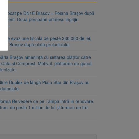
fic blocat pe DN1E Brașov – Poiana Brașov după
ccident. Două persoane primesc îngrijiri
icale
r de evaziune fiscală de peste 330.000 de lei,
at la Brașov după plata prejudiciului
ăria Brașov amenință cu sistarea plăților către
-Cata și Comprest. Motivul: platforme de gunoi
ienizate
irile Duplex de lângă Piața Star din Brașov au
t demolate
tforma Belvedere de pe Tâmpa intră în renovare.
ract de peste 1 milion de lei și termen de trei