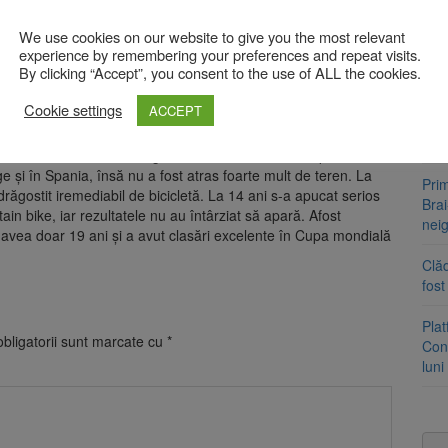
în acest moment și una dintre speranțele țării noastre pentru
ice de la Tokyo, din 2020. Singura participare olimpică a unui
We use cookies on our website to give you the most relevant
Tra
, când Ovidiu Tudor Oprea obținea locul 37 la Atena.
experience by remembering your preferences and repeat visits.
un a
By clicking “Accept”, you consent to the use of ALL the cookies.
 Canada prima medalie din istorie pentru România la un
med
Cookie settings
ACCEPT
Dosa
clas
oar nouă ani, cu întreaga familie. A vrut să facă sport de
ge și în Spania, însă nu a fost atras foarte mult de teren. La
Prim
îndrăgostit iremediabil de bicicletă. La 14 ani s-a apucat serios
Brai
ain bike, iar rezultatele nu au întârziat să apară. Afost
neig
avea doar 19 ani și a avut clasări excelente în Cupa mondială
Clăd
fos
Pla
bligatorii sunt marcate cu
*
Cont
luni