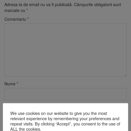
Adresa ta de email nu va fi publicată.
Câmpurile obligatorii sunt
marcate cu
*
Comentariu
*
Nume
*
Email
*
We use cookies on our website to give you the most
relevant experience by remembering your preferences and
repeat visits. By clicking “Accept”, you consent to the use of
ALL the cookies.
Site web