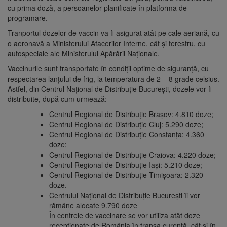
cu prima doză, a persoanelor planificate în platforma de
programare.
Tranportul dozelor de vaccin va fi asigurat atât pe cale aeriană, cu
o aeronavă a Ministerului Afacerilor Interne, cât și terestru, cu
autospeciale ale Ministerului Apărării Naționale.
Vaccinurile sunt transportate în condiții optime de siguranță, cu
respectarea lanțului de frig, la temperatura de 2 – 8 grade celsius.
Astfel, din Centrul Național de Distribuție București, dozele vor fi
distribuite, după cum urmează:
Centrul Regional de Distribuție Brașov: 4.810 doze;
Centrul Regional de Distribuție Cluj: 5.290 doze;
Centrul Regional de Distribuție Constanța: 4.360
doze;
Centrul Regional de Distribuție Craiova: 4.220 doze;
Centrul Regional de Distribuție Iași: 5.210 doze;
Centrul Regional de Distribuție Timișoara: 2.320
doze.
Centrului Național de Distribuție București îi vor
rămâne alocate 9.790 doze
În centrele de vaccinare se vor utiliza atât doze
recepționate de România în tranșa curentă, cât și în