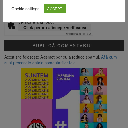
Cookie settings
ACCEPT
Verificare anti-robot
Click pentru a începe verificarea
Friendly
Captcha ⇗
Acest site folosește Akismet pentru a reduce spamul.
Află cum
sunt procesate datele comentariilor tale
.