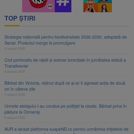
TOP ȘTIRI
Strategia națională pentru biodiversitate 2026-2030, adoptată de
Senat. Proiectul merge la promulgare
6 august 2026
Cod portocaliu de vijelii și averse torențiale în jumătatea estică a
Transilvaniei
6 august 2026
Bărbat din Victoria, reținut după ce și-ar fi agresat soția de două
ori în câteva zile
6 august 2026
Urmele atelajului i-au condus pe polițiști la cioate. Bărbat prins în
pădure la Ormeniș
6 august 2026
AUR a lansat platforma suspeND.ro pentru urmărirea inițiativei de