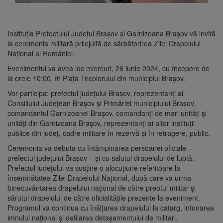
Instituția Prefectului Județul Brașov și Garnizoana Brașov vă invită
la ceremonia militară prilejuită de sărbătorirea Zilei Drapelului
Național al României.
Evenimentul va avea loc miercuri, 26 iunie 2024, cu începere de
la orele 10:00, în Piața Tricolorului din municipiul Brașov.
Vor participa: prefectul județului Brașov, reprezentanți ai
Consiliului Județean Brașov și Primăriei municipiului Brașov,
comandantul Garnizoanei Brașov, comandanți de mari unități și
unități din Garnizoana Brașov, reprezentanți ai altor instituții
publice din județ, cadre militare în rezervă și în retragere, public.
Ceremonia va debuta cu întâmpinarea persoanei oficiale –
prefectul județului Brașov – și cu salutul drapelului de luptă.
Prefectul județului va susține o alocuțiune referitoare la
însemnătatea Zilei Drapelului Național, după care va urma
binecuvântarea drapelului național de către preotul militar și
sărutul drapelului de către oficialitățile prezente la eveniment.
Programul va continua cu înălțarea drapelului la catarg, intonarea
imnului național și defilarea detașamentului de militari.