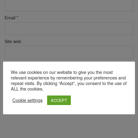
Email
*
Site web
Verificare anti-robot
We use cookies on our website to give you the most
Click pentru a începe verificarea
relevant experience by remembering your preferences and
Friendly
Captcha ⇗
repeat visits. By clicking “Accept”, you consent to the use of
ALL the cookies.
Cookie settings
ACCEPT
Acest site folosește Akismet pentru a reduce spamul.
Află cum
sunt procesate datele comentariilor tale
.