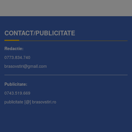
CONTACT/PUBLICITATE
Redactie:
0773.834.740
brasovstiri@gmail.com
Publicitate:
0743.519.669
publicitate [@] brasovstiri.ro