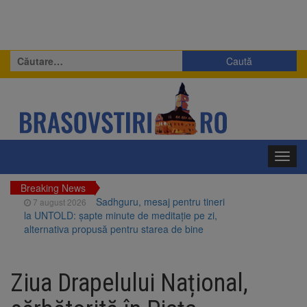
Caută
după:
Toggl
navig
Breaking News
Sadhguru, mesaj pentru tineri
7 august 2026
la UNTOLD: șapte minute de meditație pe zi,
alternativa propusă pentru starea de bine
Analiză: 8 din 10 pasageri
7 august 2026
călătoresc cu bagaj de cabină
Ziua Drapelului Național,