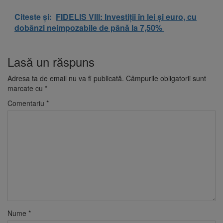
Citeste și:
FIDELIS VIII: Investiții în lei și euro, cu
dobânzi neimpozabile de până la 7,50%
Lasă un răspuns
Adresa ta de email nu va fi publicată.
Câmpurile obligatorii sunt
marcate cu
*
Comentariu
*
Nume
*