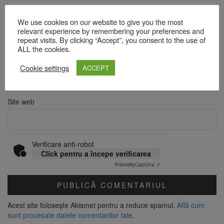
We use cookies on our website to give you the most
Nume
*
relevant experience by remembering your preferences and
repeat visits. By clicking “Accept”, you consent to the use of
ALL the cookies.
Email
*
Cookie settings
ACCEPT
Site web
Verificare anti-robot
Click pentru a începe verificarea
Friendly
Captcha ⇗
Acest site folosește Akismet pentru a reduce spamul.
Află cum
sunt procesate datele comentariilor tale
.