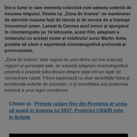
Într-o lume în care memoria colectivă este adesea umbrită de
trecerea timpului, filmele ca „Zona de Interes” ne reamintesc
de datoriile noastre față de istorie și de nevoia de a înțelege
întunericul uman. Lansat la Cannes anul trecut și ajungând
în cinematografe pe 16 februarie, acest film, adaptare a
romanului cu același nume al celebrului autor Martin Amis,
promite să ofere o experiență cinematografică profundă și
provocatoare.
„Zona de Interes” este regizat de unul dintre cei mai aclamați
regizori ai generației sale, iar această adaptare cinematografică
prezintă o poveste tulburătoare despre viața într-un lagăr de
concentrare nazist. Filmul explorează nu doar atrocitățile fizice și
emoționale suferite de prizonieri, ci și moralitatea sub presiunea
extremă a unui regim monstruos.
Citeste și:
Primele radare fixe din România ar urma
să apară în toamna lui 2027. Proiectul CNAIR este
în licitație