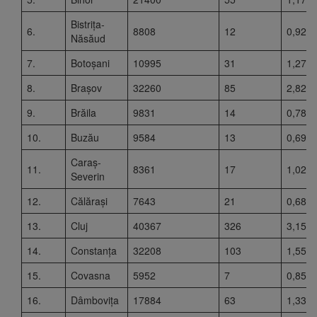
Bistrița-
6.
8808
12
0,92
Năsăud
7.
Botoșani
10995
31
1,27
8.
Brașov
32260
85
2,82
9.
Brăila
9831
14
0,78
10.
Buzău
9584
13
0,69
Caraș-
11.
8361
17
1,02
Severin
12.
Călărași
7643
21
0,68
13.
Cluj
40367
326
3,15
14.
Constanța
32208
103
1,55
15.
Covasna
5952
7
0,85
16.
Dâmbovița
17884
63
1,33