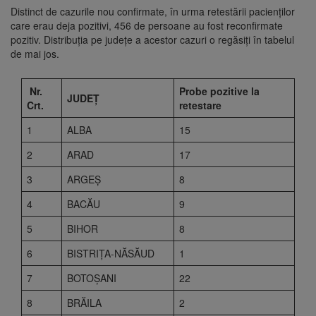
Distinct de cazurile nou confirmate, în urma retestării pacienților
care erau deja pozitivi, 456 de persoane au fost reconfirmate
pozitiv. Distribuția pe județe a acestor cazuri o regăsiți în tabelul
de mai jos.
Nr.
Probe pozitive la
JUDEȚ
Crt.
retestare
1
ALBA
15
2
ARAD
17
3
ARGEŞ
8
4
BACĂU
9
5
BIHOR
8
6
BISTRIŢA-NĂSĂUD
1
7
BOTOŞANI
22
8
BRĂILA
2