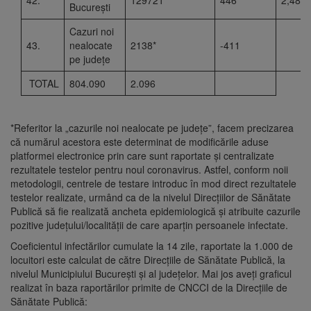
București
Cazuri noi
43.
nealocate
2138*
-411
pe județe
TOTAL
804.090
2.096
*Referitor la „cazurile noi nealocate pe județe”, facem precizarea
că numărul acestora este determinat de modificările aduse
platformei electronice prin care sunt raportate și centralizate
rezultatele testelor pentru noul coronavirus. Astfel, conform noii
metodologii, centrele de testare introduc în mod direct rezultatele
testelor realizate, urmând ca de la nivelul Direcțiilor de Sănătate
Publică să fie realizată ancheta epidemiologică și atribuite cazurile
pozitive județului/localității de care aparțin persoanele infectate.
Coeficientul infectărilor cumulate la 14 zile, raportate la 1.000 de
locuitori este calculat de către Direcțiile de Sănătate Publică, la
nivelul Municipiului București și al județelor. Mai jos aveți graficul
realizat în baza raportărilor primite de CNCCI de la Direcțiile de
Sănătate Publică: