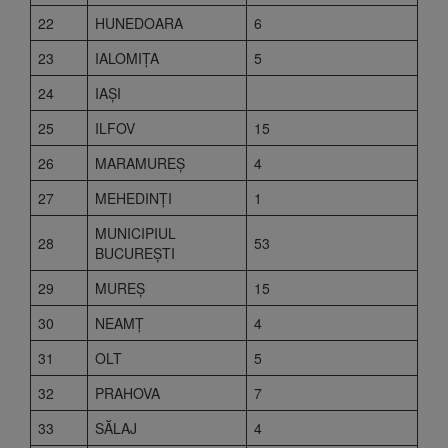
22
HUNEDOARA
6
23
IALOMIŢA
5
24
IAŞI
25
ILFOV
15
26
MARAMUREŞ
4
27
MEHEDINŢI
1
MUNICIPIUL
28
53
BUCUREŞTI
29
MUREŞ
15
30
NEAMŢ
4
31
OLT
5
32
PRAHOVA
7
33
SĂLAJ
4