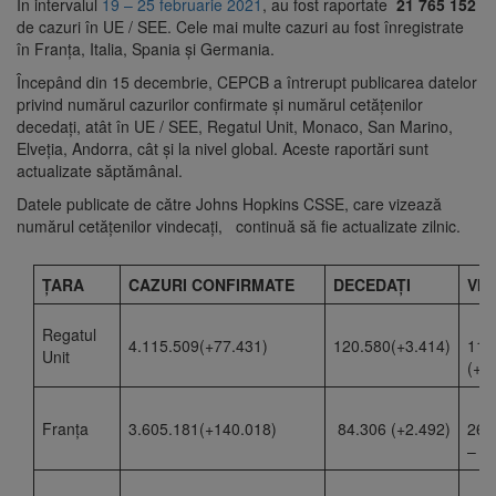
În intervalul
19 – 25 februarie 2021
, au fost raportate
21 765 152
de cazuri în UE / SEE. Cele mai multe cazuri au fost înregistrate
în Franţa, Italia, Spania și Germania.
Începând din 15 decembrie, CEPCB a întrerupt publicarea datelor
privind numărul cazurilor confirmate și numărul cetățenilor
decedați, atât în UE / SEE, Regatul Unit, Monaco, San Marino,
Elveția, Andorra, cât și la nivel global. Aceste raportări sunt
actualizate săptămânal.
Datele publicate de către Johns Hopkins CSSE, care vizează
numărul cetățenilor vindecați, continuă să fie actualizate zilnic.
ŢARA
CAZURI CONFIRMATE
DECEDAȚI
VI
Regatul
4.115.509(+77.431)
120.580(+3.414)
11
Unit
(+4
Franţa
3.605.181(+140.018)
84.306 (+2.492)
2
–