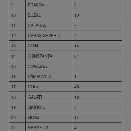
9
BRAŞOV
8
10
BUZĂU
10
11
CĂLĂRAŞI
7
12
CARAŞ-SEVERIN
2
13
CLUJ
14
14
CONSTANŢA
64
15
COVASNA
16
DÂMBOVIŢA
1
17
DOLJ
45
18
GALAŢI
12
19
GIURGIU
3
20
GORJ
14
21
HARGHITA
4