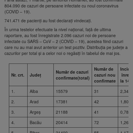
804.090 de cazuri de persoane infectate cu noul coronavirus
(COVID – 19).
741.471 de pacienți au fost declarați vindecați.
În urma testelor efectuate la nivel național, față de ultima
raportare, au fost înregistrate 2.096 cazuri noi de persoane
infectate cu SARS – CoV – 2 (COVID – 19), acestea fiind cazuri
care nu au mai avut anterior un test pozitiv. Distribuția pe județe a
cazurilor per total și a celor noi o regăsiți în tabelul de mai jos.
Număr de
Incide
Număr de cazuri
Nr. crt.
Județ
cazuri nou
înregi
confirmate(total)
confirmate
la 14 z
1.
Alba
15579
31
2,34
2.
Arad
17381
42
1,80
3.
Argeș
21188
41
0,78
4.
Bacău
20414
72
1,26
5.
Bihor
21400
55
1,17