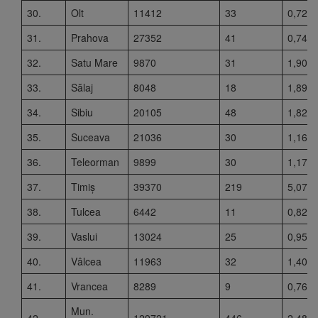
30.
Olt
11412
33
0,72
31.
Prahova
27352
41
0,74
32.
Satu Mare
9870
31
1,90
33.
Sălaj
8048
18
1,89
34.
Sibiu
20105
48
1,82
35.
Suceava
21036
30
1,16
36.
Teleorman
9899
30
1,17
37.
Timiș
39370
219
5,07
38.
Tulcea
6442
11
0,82
39.
Vaslui
13024
25
0,95
40.
Vâlcea
11963
32
1,40
41.
Vrancea
8289
9
0,76
Mun.
42.
129721
446
2,48