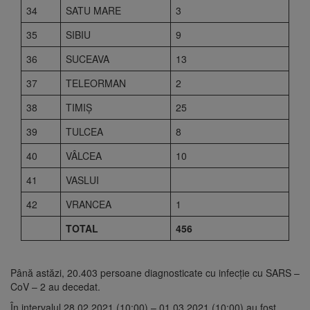
34
SATU MARE
3
35
SIBIU
9
36
SUCEAVA
13
37
TELEORMAN
2
38
TIMIŞ
25
39
TULCEA
8
40
VÂLCEA
10
41
VASLUI
42
VRANCEA
1
TOTAL
456
Până astăzi, 20.403 persoane diagnosticate cu infecție cu SARS –
CoV – 2 au decedat.
În intervalul 28.02.2021 (10:00) – 01.03.2021 (10:00) au fost