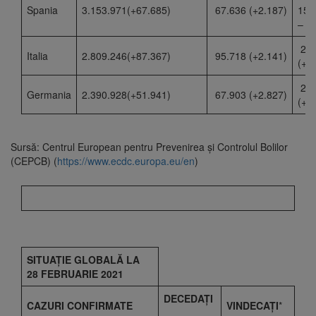
Spania
3.153.971(+67.685)
67.636 (+2.187)
1
–
2.
Italia
2.809.246(+87.367)
95.718 (+2.141)
(+6
2.
Germania
2.390.928(+51.941)
67.903 (+2.827)
(+6
Sursă: Centrul European pentru Prevenirea și Controlul Bolilor
(CEPCB) (
https://www.ecdc.europa.eu/en
)
SITUAȚIE GLOBALĂ LA
28 FEBRUARIE 2021
DECEDAȚI
CAZURI CONFIRMATE
VINDECAȚI
*