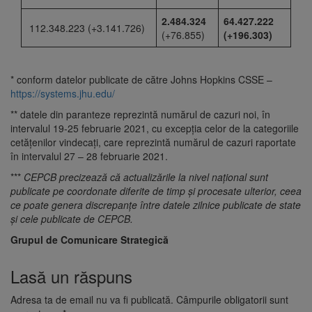
2.484.324
64.
427.222
112.348.223 (+3.141.726)
(+76.855)
(+196.303)
* conform datelor publicate de către Johns Hopkins CSSE –
https://systems.jhu.edu/
** datele din paranteze reprezintă numărul de cazuri noi, în
intervalul 19-25 februarie 2021, cu excepția celor de la categoriile
cetățenilor vindecați, care reprezintă numărul de cazuri raportate
în intervalul 27 – 28 februarie 2021.
***
CEPCB precizează că actualizările la nivel național sunt
publicate pe coordonate diferite de timp și procesate ulterior, ceea
ce poate genera discrepanțe între datele zilnice publicate de state
și cele publicate de CEPCB.
Grupul de Comunicare Strategică
Lasă un răspuns
Adresa ta de email nu va fi publicată.
Câmpurile obligatorii sunt