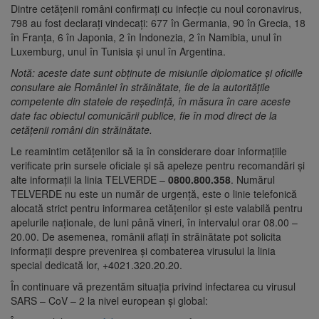
Dintre cetățenii români confirmați cu infecție cu noul coronavirus,
798 au fost declarați vindecați: 677 în Germania, 90 în Grecia, 18
în Franța, 6 în Japonia, 2 în Indonezia, 2 în Namibia, unul în
Luxemburg, unul în Tunisia și unul în Argentina.
Notă: aceste date sunt obținute de misiunile diplomatice și oficiile
consulare ale României în străinătate, fie de la autoritățile
competente din statele de reședință, în măsura în care aceste
date fac obiectul comunicării publice, fie în mod direct de la
cetățenii români din străinătate.
Le reamintim cetățenilor să ia în considerare doar informațiile
verificate prin sursele oficiale și să apeleze pentru recomandări și
alte informații la linia TELVERDE –
0800.800.358
. Numărul
TELVERDE nu este un număr de urgență, este o linie telefonică
alocată strict pentru informarea cetățenilor și este valabilă pentru
apelurile naționale, de luni până vineri, în intervalul orar 08.00 –
20.00. De asemenea, românii aflați în străinătate pot solicita
informații despre prevenirea și combaterea virusului la linia
special dedicată lor, +4021.320.20.20.
În continuare vă prezentăm situația privind infectarea cu virusul
SARS – CoV – 2 la nivel european și global: