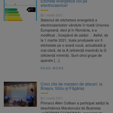
Etichete energetice noi pe
Accidentelor de Muncă
electrocasnice!
Am început demolarea
8 august 2026
fostului complex Duplex 91, de lângă Piața
1 martie 2021
Star
Sistemul de etichetare energetică a
Ungaria renunță la apelul
8 august 2026
electrocasnicelor vândute în toată Uniunea
pentru reducerea consumului de energie.
Europeană, deci şi în România, s-a
Nivelul Dunării a început să crească
modificat , începând de astăzi . Astfel, de
La 97 de ani, a doborât
9 august 2026
la 1 martie 2021, toate produsele vor fi
propriul record mondial. Betty Bromage a
etichetate pe o scară nouă, actualizată și
zburat din nou pe aripa unui avion
mai clară, de la A (eficiență maximă) la G
(eficiență minimă). Sunt cinci grupe de
aparate […]
READ MORE
Cinci zile de maraton de afaceri, la
Brașov, Sibiu și Făgăraș
1 martie 2021
Primarul Allen Coliban a participat astăzi la
deschiderea Maratonului de Business