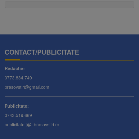
CONTACT/PUBLICITATE
Redactie:
0773.834.740
brasovstiri@gmail.com
Publicitate:
0743.519.669
publicitate [@] brasovstiri.ro