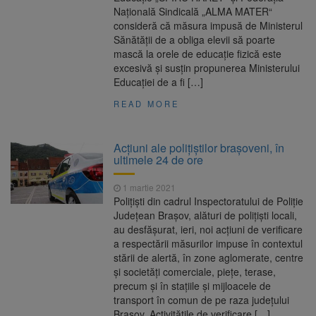
Națională Sindicală „ALMA MATER“
consideră că măsura impusă de Ministerul
Sănătății de a obliga elevii să poarte
mască la orele de educație fizică este
excesivă și susțin propunerea Ministerului
Educației de a fi […]
READ MORE
Acțiuni ale polițiștilor brașoveni, în
ultimele 24 de ore
1 martie 2021
Polițiști din cadrul Inspectoratului de Poliție
Județean Brașov, alături de polițiști locali,
au desfășurat, ieri, noi acțiuni de verificare
a respectării măsurilor impuse în contextul
stării de alertă, în zone aglomerate, centre
și societăți comerciale, piețe, terase,
precum și în stațiile și mijloacele de
transport în comun de pe raza județului
Brașov. Activitățile de verificare […]