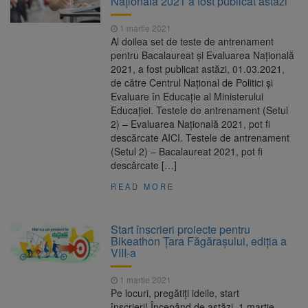
Națională 2021 a fost publicat astăzi
1 martie 2021
Al doilea set de teste de antrenament
pentru Bacalaureat și Evaluarea Națională
2021, a fost publicat astăzi, 01.03.2021,
de către Centrul Național de Politici și
Evaluare în Educație al Ministerului
Educației. Testele de antrenament (Setul
2) – Evaluarea Națională 2021, pot fi
descărcate AICI. Testele de antrenament
(Setul 2) – Bacalaureat 2021, pot fi
descărcate […]
READ MORE
Start înscrieri proiecte pentru
Bikeathon Țara Făgărașului, ediția a
VIII-a
1 martie 2021
Pe locuri, pregătiți ideile, start
înscrieri! Începând de astăzi, 1 martie