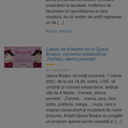
proiectelor la facultate. Indiferent de
facultatea ori specializarea la care
studiază, fie că vorbim de profil ingineresc
ori de […]
READ MORE
Cadou de 8 Martie de la Opera
Brașov: concertul extraordinar
„Femeia, eterna poveste”
1 martie 2021
Opera Brașov vă invită duminică, 7 martie
2021, de la ora 18.30, online, LIVE, să
urmăriți un concert extraordinar, dedicat
zilei de 8 Martie: „Femeia, eterna
poveste”. „Femeia… mama, sora, fiica,
iubita, prietena, colega… muza, care a
inspirat compozitorii și muzicienii din toate
timpurile. Artiștii Operei Brașov au pregătit
un program special pentru această zi, […]