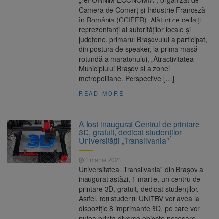
„rePORNIM ECONOMIA“, organizat de
Camera de Comerț și Industrie Franceză
în România (CCIFER). Alături de ceilalți
reprezentanți ai autorităților locale și
județene, primarul Brașovului a participat,
din postura de speaker, la prima masă
rotundă a maratonului, „Atractivitatea
Municipiului Brașov și a zonei
metropolitane. Perspective […]
READ MORE
A fost inaugurat Centrul de printare
3D, gratuit, dedicat studenților
Universității „Transilvania”
1 martie 2021
Universitatea „Transilvania” din Brașov a
inaugurat astăzi, 1 martie, un centru de
printare 3D, gratuit, dedicat studenților.
Astfel, toți studenții UNITBV vor avea la
dispoziție 8 imprimante 3D, pe care vor
putea printa diverse obiecte necesare