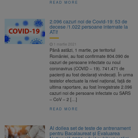
READ MORE
2.096 cazuri noi de Covid-19: 53 de
decese /1.022 persoane internate la
ATI!
1 martie 2021
Până astăzi, 1 martie, pe teritoriul
României, au fost confirmate 804.090 de
cazuri de persoane infectate cu noul
coronavirus (COVID – 19). 741.471 de
pacienți au fost declarați vindecați. În urma
testelor efectuate la nivel național, față de
ultima raportare, au fost înregistrate 2.096
cazuri noi de persoane infectate cu SARS
– CoV – 2 […]
READ MORE
Al doilea set de teste de antrenament
pentru Bacalaureat și Evaluarea