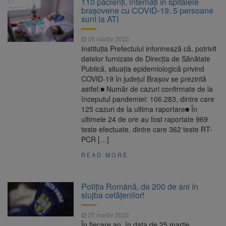
110 pacienţi, internaţi în spitalele
Ormeniș
braşovene cu COVID-19. 5 persoane
AUR a lansat platforma
6 august 2026
sunt la ATI
suspeND.ro pentru urmărirea inițiativei de
suspendare a președintelui Nicușor Dan
25 martie 2022
Înalta Curte analizează
6 august 2026
Instituția Prefectului informează că, potrivit
dosarul lui Călin Georgescu și Horațiu Potra.
datelor furnizate de Direcția de Sănătate
Judecătorii decid dacă începe procesul
Publică, situația epidemiologică privind
Strategia națională pentru
6 august 2026
COVID-19 în județul Brașov se prezintă
biodiversitate 2026-2030, adoptată de Senat.
astfel:■ Număr de cazuri confirmate de la
Proiectul merge la promulgare
începutul pandemiei: 106.283, dintre care
125 cazuri de la ultima raportare■ În
ultimele 24 de ore au fost raportate 969
teste efectuate, dintre care 362 teste RT-
PCR […]
READ MORE
Poliția Română, de 200 de ani în
slujba cetățenilor!
25 martie 2022
În fiecare an, în data de 25 martie,