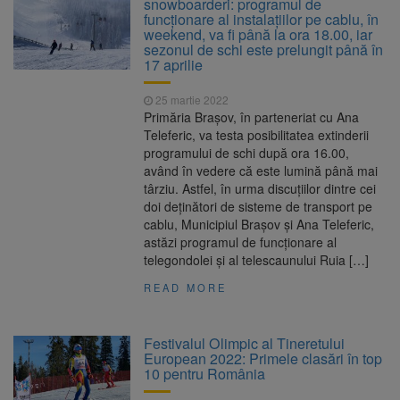
snowboarderi: programul de
funcționare al instalațiilor pe cablu, în
weekend, va fi până la ora 18.00, iar
sezonul de schi este prelungit până în
17 aprilie
25 martie 2022
Primăria Brașov, în parteneriat cu Ana
Teleferic, va testa posibilitatea extinderii
programului de schi după ora 16.00,
având în vedere că este lumină până mai
târziu. Astfel, în urma discuțiilor dintre cei
doi deținători de sisteme de transport pe
cablu, Municipiul Brașov și Ana Teleferic,
astăzi programul de funcționare al
telegondolei și al telescaunului Ruia […]
READ MORE
Festivalul Olimpic al Tineretului
European 2022: Primele clasări în top
10 pentru România