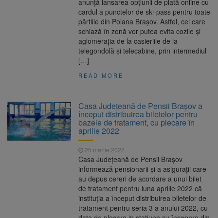
anunță lansarea opțiunii de plată online cu
cardul a punctelor de ski-pass pentru toate
pârtiile din Poiana Brașov. Astfel, cei care
schiază în zonă vor putea evita cozile și
aglomerația de la casieriile de la
telegondolă și telecabine, prin intermediul
[…]
READ MORE
Casa Județeană de Pensii Brașov a
început distribuirea biletelor pentru
bazele de tratament, cu plecare în
aprilie 2022
25 martie 2022
Casa Județeană de Pensii Brașov
informează pensionarii și a asigurații care
au depus cereri de acordare a unui bilet
de tratament pentru luna aprilie 2022 că
instituția a început distribuirea biletelor de
tratament pentru seria 3 a anului 2022, cu
data de plecare in stațiune cu începere din