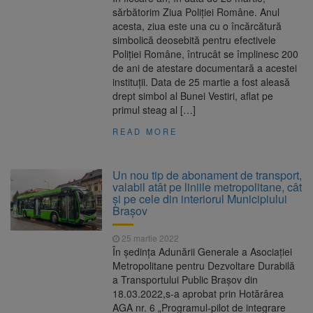
sărbătorim Ziua Poliției Române. Anul
acesta, ziua este una cu o încărcătură
simbolică deosebită pentru efectivele
Poliției Române, întrucât se împlinesc 200
de ani de atestare documentară a acestei
instituții. Data de 25 martie a fost aleasă
drept simbol al Bunei Vestiri, aflat pe
primul steag al […]
READ MORE
Un nou tip de abonament de transport,
valabil atât pe liniile metropolitane, cât
și pe cele din interiorul Municipiului
Brașov
25 martie 2022
În ședința Adunării Generale a Asociației
Metropolitane pentru Dezvoltare Durabilă
a Transportului Public Brașov din
18.03.2022,s‐a aprobat prin Hotărârea
AGA nr. 6 „Programul‐pilot de integrare