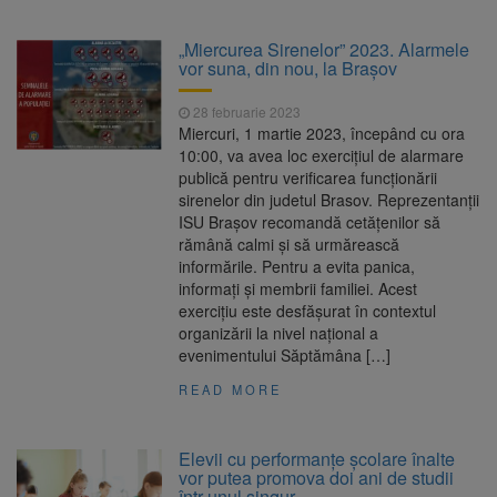
„Miercurea Sirenelor” 2023. Alarmele
vor suna, din nou, la Brașov
28 februarie 2023
Miercuri, 1 martie 2023, începând cu ora
10:00, va avea loc exercițiul de alarmare
publică pentru verificarea funcționării
sirenelor din judetul Brasov. Reprezentanții
ISU Brașov recomandă cetățenilor să
rămână calmi și să urmărească
informările. Pentru a evita panica,
informați și membrii familiei. Acest
exercițiu este desfășurat în contextul
organizării la nivel național a
evenimentului Săptămâna […]
READ MORE
Elevii cu performanțe școlare înalte
vor putea promova doi ani de studii
într-unul singur