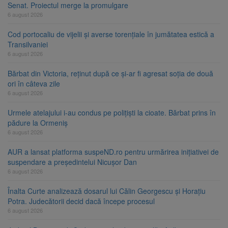
Senat. Proiectul merge la promulgare
6 august 2026
Cod portocaliu de vijelii și averse torențiale în jumătatea estică a
Transilvaniei
6 august 2026
Bărbat din Victoria, reținut după ce și-ar fi agresat soția de două
ori în câteva zile
6 august 2026
Urmele atelajului i-au condus pe polițiști la cioate. Bărbat prins în
pădure la Ormeniș
6 august 2026
AUR a lansat platforma suspeND.ro pentru urmărirea inițiativei de
suspendare a președintelui Nicușor Dan
6 august 2026
Înalta Curte analizează dosarul lui Călin Georgescu și Horațiu
Potra. Judecătorii decid dacă începe procesul
6 august 2026