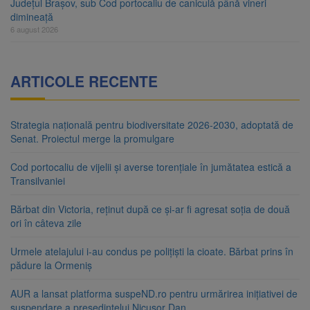
Județul Brașov, sub Cod portocaliu de caniculă până vineri
dimineață
6 august 2026
ARTICOLE RECENTE
Strategia națională pentru biodiversitate 2026-2030, adoptată de
Senat. Proiectul merge la promulgare
Cod portocaliu de vijelii și averse torențiale în jumătatea estică a
Transilvaniei
Bărbat din Victoria, reținut după ce și-ar fi agresat soția de două
ori în câteva zile
Urmele atelajului i-au condus pe polițiști la cioate. Bărbat prins în
pădure la Ormeniș
AUR a lansat platforma suspeND.ro pentru urmărirea inițiativei de
suspendare a președintelui Nicușor Dan