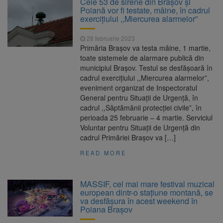
Cele 53 de sirene din Brașov și
Ormeniș
Poiană vor fi testate, mâine, în cadrul
AUR a lansat platforma
6 august 2026
exercițiului ,,Miercurea alarmelor”
suspeND.ro pentru urmărirea inițiativei de
suspendare a președintelui Nicușor Dan
28 februarie 2023
Înalta Curte analizează
6 august 2026
Primăria Brașov va testa mâine, 1 martie,
dosarul lui Călin Georgescu și Horațiu Potra.
toate sistemele de alarmare publică din
Judecătorii decid dacă începe procesul
municipiul Brașov. Testul se desfășoară în
Strategia națională pentru
6 august 2026
cadrul exercițiului ,,Miercurea alarmelor”,
biodiversitate 2026-2030, adoptată de Senat.
eveniment organizat de Inspectoratul
Proiectul merge la promulgare
General pentru Situații de Urgență, în
cadrul ,,Săptămânii protecției civile”, în
perioada 25 februarie – 4 martie. Serviciul
Voluntar pentru Situații de Urgență din
cadrul Primăriei Brașov va […]
READ MORE
MASSIF, cel mai mare festival muzical
european dintr-o stațiune montană, se
va desfășura în acest weekend în
Poiana Brașov