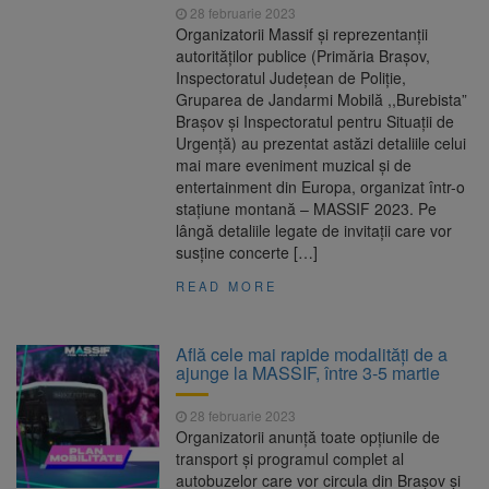
28 februarie 2023
Organizatorii Massif și reprezentanții
autorităților publice (Primăria Brașov,
Inspectoratul Județean de Poliție,
Gruparea de Jandarmi Mobilă ,,Burebista”
Brașov și Inspectoratul pentru Situații de
Urgență) au prezentat astăzi detaliile celui
mai mare eveniment muzical și de
entertainment din Europa, organizat într-o
stațiune montană – MASSIF 2023. Pe
lângă detaliile legate de invitații care vor
susține concerte […]
READ MORE
Află cele mai rapide modalități de a
ajunge la MASSIF, între 3-5 martie
28 februarie 2023
Organizatorii anunță toate opțiunile de
transport și programul complet al
autobuzelor care vor circula din Brașov și