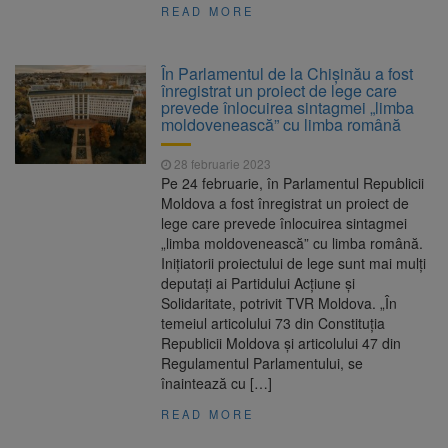
READ MORE
În Parlamentul de la Chișinău a fost
înregistrat un proiect de lege care
prevede înlocuirea sintagmei „limba
moldovenească” cu limba română
28 februarie 2023
Pe 24 februarie, în Parlamentul Republicii
Moldova a fost înregistrat un proiect de
lege care prevede înlocuirea sintagmei
„limba moldovenească” cu limba română.
Inițiatorii proiectului de lege sunt mai mulți
deputați ai Partidului Acțiune și
Solidaritate, potrivit TVR Moldova. „În
temeiul articolului 73 din Constituția
Republicii Moldova și articolului 47 din
Regulamentul Parlamentului, se
înaintează cu […]
READ MORE