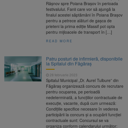
Râșnov spre Poiana Brașov în perioada
festivalului. Fanii care vor să ajungă la
finalul acestei săptămâni în Poiana Brașov
pentru a petrece alături de gașca de
prieteni la prima ediție Massif pot opta
pentru mijloacele de transport în […]
READ MORE
Patru posturi de infirmieră, disponibile
la Spitalul din Făgăraș
28 februarie 2023
Spitalul Municipal „Dr. Aurel Tulbure” din
Făgăraş organizează concurs de recrutare
pentru ocuparea, pe perioadă
nedeterminată, a funcțiilor contractuale de
execuție, vacante, după cum urmează:
Condiţiile specifice necesare în vederea
participării la concurs şi a ocupării funcției
contractuale sunt: Concursul se va
organiza conform calendarului următor: