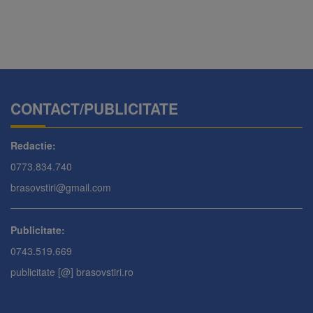
CONTACT/PUBLICITATE
Redactie:
0773.834.740
brasovstiri@gmail.com
Publicitate:
0743.519.669
publicitate [@] brasovstiri.ro