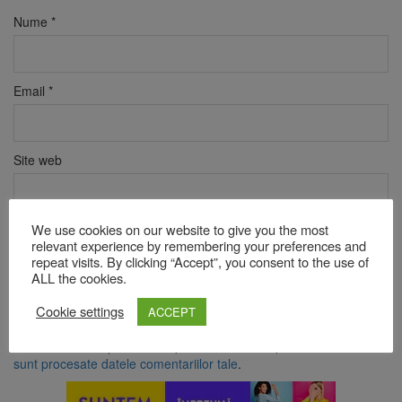
Nume
*
Email
*
Site web
We use cookies on our website to give you the most
Verificare anti-robot
relevant experience by remembering your preferences and
Click pentru a începe verificarea
repeat visits. By clicking “Accept”, you consent to the use of
Friendly
Captcha ⇗
ALL the cookies.
Cookie settings
ACCEPT
Acest site folosește Akismet pentru a reduce spamul.
Află cum
sunt procesate datele comentariilor tale
.