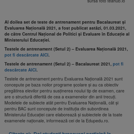
sursa foto teahub.io
Al doilea set de teste de antrenament pentru Bacalaureat și
Evaluarea Națională 2021, a fost publicat astăzi, 01.03.2021,
de către Centrul Național de Politici și Evaluare în Educație al
Ministerului Educației.
Testele de antrenament (Setul 2) – Evaluarea Națională 2021,
pot fi descărcate AICI
.
Testele de antrenament (Setul 2) – Bacalaureat 2021,
pot fi
descărcate AICI
.
Testele de antrenament pentru Evaluarea Națională 2021 sunt
concepute pe baza noilor programe școlare și au ca obiectiv
pregătirea elevilor pentru susținerea noului tip de examen, care
are o structură diferită de cea a examenelor din anii trecuți.
Modelele de subiecte atât pentru Evaluarea Națională, cât și
pentru BAC sunt concepute de instituția din subordinea
Ministerului Educației care elaborează și subiectele de la toate
examenele naționale, informează cei de la Edupedu.ro.
Citeste și:
Doi studenți brașoveni participă la