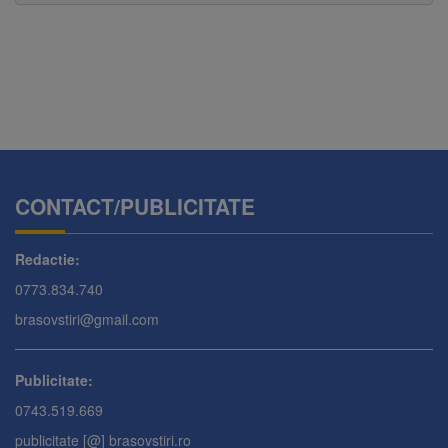
CONTACT/PUBLICITATE
Redactie:
0773.834.740
brasovstiri@gmail.com
Publicitate:
0743.519.669
publicitate [@] brasovstiri.ro