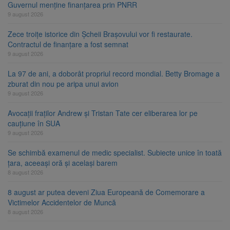
Guvernul menține finanțarea prin PNRR
9 august 2026
Zece troițe istorice din Șcheii Brașovului vor fi restaurate.
Contractul de finanțare a fost semnat
9 august 2026
La 97 de ani, a doborât propriul record mondial. Betty Bromage a
zburat din nou pe aripa unui avion
9 august 2026
Avocații fraților Andrew și Tristan Tate cer eliberarea lor pe
cauțiune în SUA
9 august 2026
Se schimbă examenul de medic specialist. Subiecte unice în toată
țara, aceeași oră și același barem
8 august 2026
8 august ar putea deveni Ziua Europeană de Comemorare a
Victimelor Accidentelor de Muncă
8 august 2026