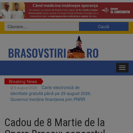
Caută
după:
Toggl
navig
Breaking News
Carte electronică de
9 august 2026
identitate gratuită până pe 29 august 2026.
Guvernul menține finanțarea prin PNRR
Zece troițe istorice din Șcheii
9 august 2026
Brașovului vor fi restaurate. Contractul de
Cadou de 8 Martie de la
finanțare a fost semnat