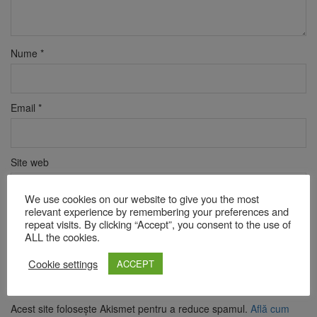
Nume
*
Email
*
Site web
We use cookies on our website to give you the most
relevant experience by remembering your preferences and
Verificare anti-robot
repeat visits. By clicking “Accept”, you consent to the use of
Click pentru a începe verificarea
ALL the cookies.
Friendly
Captcha ⇗
Cookie settings
ACCEPT
Acest site folosește Akismet pentru a reduce spamul.
Află cum