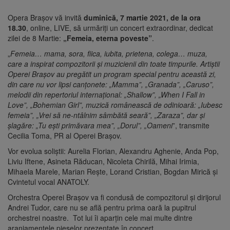
Opera Brașov vă invită
duminică, 7 martie 2021, de la ora
18.30
, online, LIVE, să urmăriți un concert extraordinar, dedicat
zilei de 8 Martie:
„Femeia, eterna poveste”
.
„
Femeia… mama, sora, fiica, iubita, prietena, colega… muza,
care a inspirat compozitorii și muzicienii din toate timpurile. Artiștii
Operei Brașov au pregătit un program special pentru această zi,
din care nu vor lipsi canțonete: „Mamma”, „Granada”, „Caruso”,
melodii din repertoriul internațional: „Shallow”, „When I Fall in
Love”, „Bohemian Girl”, muzică românească de odinioară: „Iubesc
femeia”, „Vrei să ne-ntâlnim sâmbătă seară”, „Zaraza”, dar și
șlagăre: „Tu ești primăvara mea”, „Dorul”, „Oameni
”, transmite
Cecilia Toma, PR al Operei Brașov.
Vor evolua soliștii: Aurelia Florian, Alexandru Aghenie, Anda Pop,
Liviu Iftene, Asineta Răducan, Nicoleta Chirilă, Mihai Irimia,
Mihaela Marele, Marian Rește, Lorand Cristian, Bogdan Mirică și
Cvintetul vocal ANATOLY.
Orchestra Operei Brașov va fi condusă de compozitorul și dirijorul
Andrei Tudor, care nu se află pentru prima oară la pupitrul
orchestrei noastre. Tot lui îi aparțin cele mai multe dintre
aranjamentele pieselor prezentate în concert.