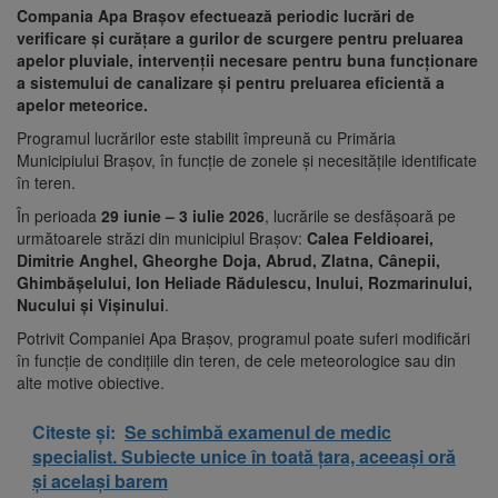
Compania Apa Brașov efectuează periodic lucrări de
verificare și curățare a gurilor de scurgere pentru preluarea
apelor pluviale, intervenții necesare pentru buna funcționare
a sistemului de canalizare și pentru preluarea eficientă a
apelor meteorice.
Programul lucrărilor este stabilit împreună cu Primăria
Municipiului Brașov, în funcție de zonele și necesitățile identificate
în teren.
În perioada
29 iunie – 3 iulie 2026
, lucrările se desfășoară pe
următoarele străzi din municipiul Brașov:
Calea Feldioarei,
Dimitrie Anghel, Gheorghe Doja, Abrud, Zlatna, Cânepii,
Ghimbășelului, Ion Heliade Rădulescu, Inului, Rozmarinului,
Nucului și Vișinului
.
Potrivit Companiei Apa Brașov, programul poate suferi modificări
în funcție de condițiile din teren, de cele meteorologice sau din
alte motive obiective.
Citeste și:
Se schimbă examenul de medic
specialist. Subiecte unice în toată țara, aceeași oră
și același barem