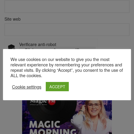
Site web
Verificare anti-robot
Click pentru a începe verificarea
Friendly
Captcha ⇗
We use cookies on our website to give you the most
relevant experience by remembering your preferences and
repeat visits. By clicking “Accept”, you consent to the use of
ALL the cookies.
Acest site folosește Akismet pentru a reduce spamul.
Află cum
Cookie settings
sunt procesate datele comentariilor tale
.
ACCEPT