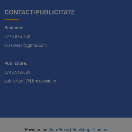
CONTACT/PUBLICITATE
Redactie:
0773.834.740
brasovstiri@gmail.com
Publicitate:
0743.519.669
publicitate [@] brasovstiri.ro
Powered by
WordPress
|
Bootstrap Themes