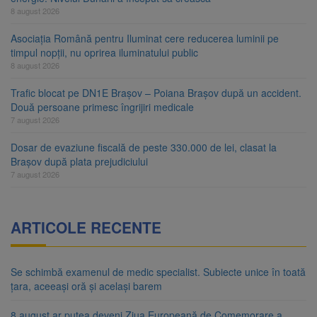
8 august 2026
Asociația Română pentru Iluminat cere reducerea luminii pe
timpul nopții, nu oprirea iluminatului public
8 august 2026
Trafic blocat pe DN1E Brașov – Poiana Brașov după un accident.
Două persoane primesc îngrijiri medicale
7 august 2026
Dosar de evaziune fiscală de peste 330.000 de lei, clasat la
Brașov după plata prejudiciului
7 august 2026
ARTICOLE RECENTE
Se schimbă examenul de medic specialist. Subiecte unice în toată
țara, aceeași oră și același barem
8 august ar putea deveni Ziua Europeană de Comemorare a