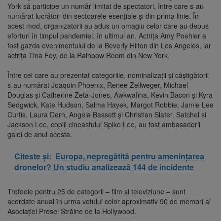
York să participe un număr limitat de spectatori, între care s-au
numărat lucrători din sectoarele esenţiale şi din prima linie. În
acest mod, organizatorii au adus un omagiu celor care au depus
eforturi în timpul pandemiei, în ultimul an. Actriţa Amy Poehler a
fost gazda evenimentului de la Beverly Hilton din Los Angeles, iar
actriţa Tina Fey, de la Rainbow Room din New York.
Între cei care au prezentat categoriile, nominalizaţii şi câştigătorii
s-au numărat Joaquin Phoenix, Renee Zellweger, Michael
Douglas şi Catherine Zeta-Jones, Awkwafina, Kevin Bacon şi Kyra
Sedgwick, Kate Hudson, Salma Hayek, Margot Robbie, Jamie Lee
Curtis, Laura Dern, Angela Bassett şi Christian Slater. Satchel şi
Jackson Lee, copiii cineastului Spike Lee, au fost ambasadorii
galei de anul acesta.
Citeste și:
Europa, nepregătită pentru amenințarea
dronelor? Un studiu analizează 144 de incidente
Trofeele pentru 25 de categorii – film şi televiziune – sunt
acordate anual în urma votului celor aproximativ 90 de membri ai
Asociaţiei Presei Străine de la Hollywood.