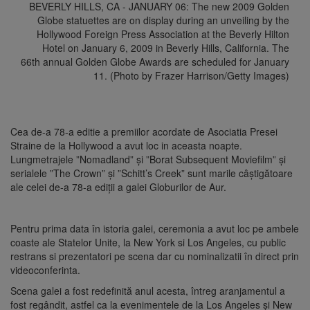
BEVERLY HILLS, CA - JANUARY 06: The new 2009 Golden
Globe statuettes are on display during an unveiling by the
Hollywood Foreign Press Association at the Beverly Hilton
Hotel on January 6, 2009 in Beverly Hills, California. The
66th annual Golden Globe Awards are scheduled for January
11. (Photo by Frazer Harrison/Getty Images)
Cea de-a 78-a editie a premiilor acordate de Asociatia Presei
Straine de la Hollywood a avut loc in aceasta noapte.
Lungmetrajele ”Nomadland” şi ”Borat Subsequent Moviefilm” şi
serialele ”The Crown” şi ”Schitt’s Creek” sunt marile câştigătoare
ale celei de-a 78-a ediţii a galei Globurilor de Aur.
Pentru prima data în istoria galei, ceremonia a avut loc pe ambele
coaste ale Statelor Unite, la New York si Los Angeles, cu public
restrans si prezentatori pe scena dar cu nominalizatii în direct prin
videoconferinta.
Scena galei a fost redefinită anul acesta, întreg aranjamentul a
fost regândit, astfel ca la evenimentele de la Los Angeles şi New