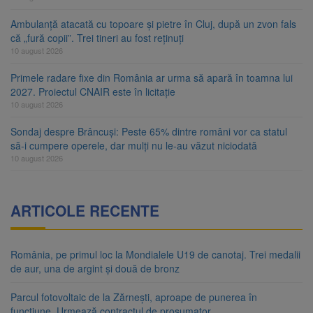
Ambulanță atacată cu topoare și pietre în Cluj, după un zvon fals
că „fură copii”. Trei tineri au fost reținuți
10 august 2026
Primele radare fixe din România ar urma să apară în toamna lui
2027. Proiectul CNAIR este în licitație
10 august 2026
Sondaj despre Brâncuși: Peste 65% dintre români vor ca statul
să-i cumpere operele, dar mulți nu le-au văzut niciodată
10 august 2026
ARTICOLE RECENTE
România, pe primul loc la Mondialele U19 de canotaj. Trei medalii
de aur, una de argint și două de bronz
Parcul fotovoltaic de la Zărnești, aproape de punerea în
funcțiune. Urmează contractul de prosumator