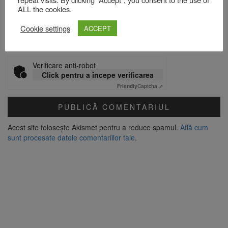
ALL the cookies.
Site web
Cookie settings
ACCEPT
Verificare anti-robot
Click pentru a începe verificarea
Friendly
Captcha ⇗
Acest site folosește Akismet pentru a reduce spamul.
Află cum
sunt procesate datele comentariilor tale
.