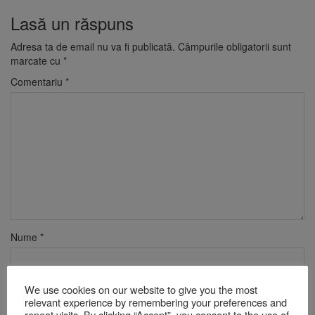
Lasă un răspuns
Adresa ta de email nu va fi publicată.
Câmpurile obligatorii sunt
marcate cu
*
Comentariu
*
Nume
*
We use cookies on our website to give you the most
Email
*
relevant experience by remembering your preferences and
repeat visits. By clicking “Accept”, you consent to the use of