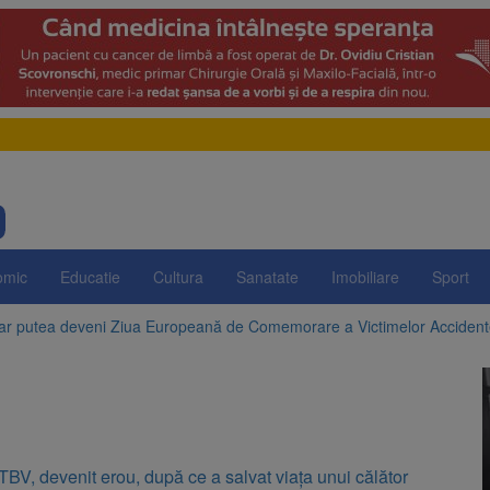
omic
Educatie
Cultura
Sanatate
Imobiliare
Sport
 ar putea deveni Ziua Europeană de Comemorare a Victimelor Acciden
t demolarea fostului complex Duplex 91, de lângă Piața Star
enunță la apelul pentru reducerea consumului de energie. Nivelul Dunăr
 Română pentru Iluminat cere reducerea luminii pe timpul nopții, nu opri
BV, devenit erou, după ce a salvat viața unui călător