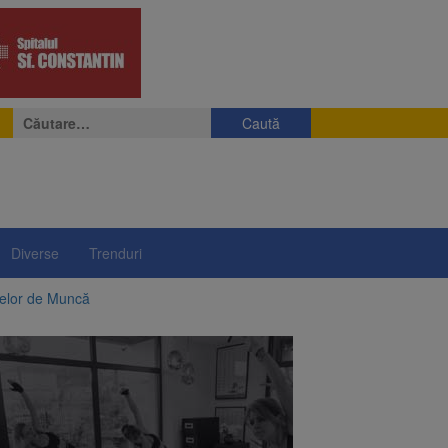
Caută
după:
Diverse
Trenduri
telor de Muncă
ii a început să crească
rea iluminatului public