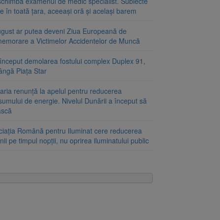
schimbă examenul de medic specialist. Subiecte
e în toată țara, aceeași oră și același barem
ugust ar putea deveni Ziua Europeană de
emorare a Victimelor Accidentelor de Muncă
început demolarea fostului complex Duplex 91,
ângă Piața Star
aria renunță la apelul pentru reducerea
umului de energie. Nivelul Dunării a început să
ască
ciația Română pentru Iluminat cere reducerea
nii pe timpul nopții, nu oprirea iluminatului public