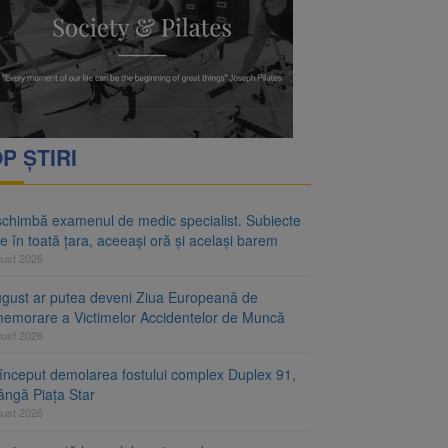
rimesc îngrijiri
oră și același barem
P ȘTIRI
schimbă examenul de medic specialist. Subiecte
e în toată țara, aceeași oră și același barem
gust 2026
ugust ar putea deveni Ziua Europeană de
emorare a Victimelor Accidentelor de Muncă
gust 2026
început demolarea fostului complex Duplex 91,
ângă Piața Star
gust 2026