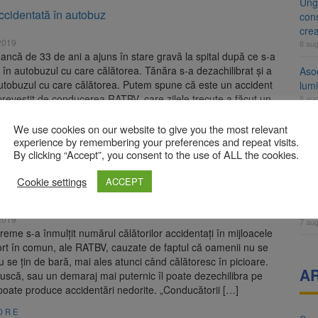
Ung
ccidentată în autobuz
cons
cre
2019
8 au
ncă de 33 de ani a ajuns în stare gravă la spital după ce s-a
 în autobuzul cu care călătorea. Tănăra s-a dezachilibrat și a
Aso
autobuzul cu care călătorea. Putem spune că este un accident
lumi
evestit de conducerea RATBV, care zilele trecute a făcut un
8 au
lători, rugându-i să […]
Tra
We use cookies on our website to give you the most relevant
ORE
un a
experience by remembering your preferences and repeat visits.
By clicking “Accept”, you consent to the use of ALL the cookies.
med
7 au
e apel la călători, să se asigure în timpul cursei:
Cookie settings
ACCEPT
ă de bară!’
Dosa
clas
2019
7 au
vreme s-a înmulţit numărul călătorilor accidentaţi în mijloacele
ort în comun, ale RATBV, cauzate de faptul că oamenii nu se
u se ţin de bară, mai ales atunci când călătoresc în picioare.
A
uscă, sau un demaraj mai puternic îl poate dezechilibra pe
 poate produce accidentări nedorite. „Conducătorii […]
ORE