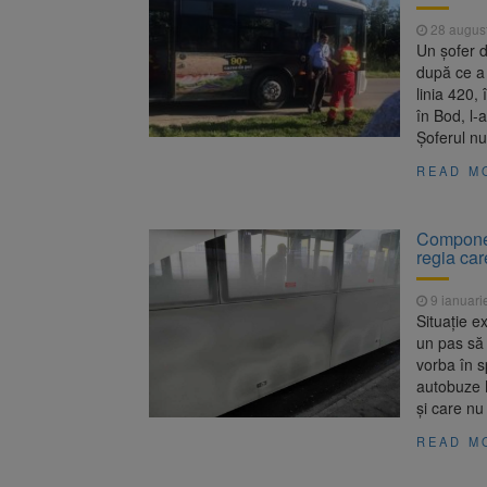
Trafic bl
7 august 2026
28 augus
medicale
Un șofer d
Se schimb
8 august 2026
după ce a
linia 420,
în Bod, l-
Șoferul n
READ M
Componen
regia car
9 ianuari
Situație e
un pas să 
vorba în s
autobuze M
și care nu
READ M