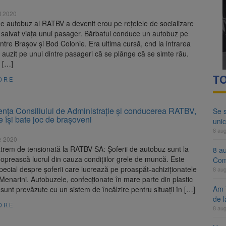
ocat pe DN1E Brașov – Poiana Brașov după un accident. Două persoane p
t 2020
e autobuz al RATBV a devenit erou pe rețelele de socializare
ă examenul de medic specialist. Subiecte unice în toată țara, aceeași 
 salvat viața unui pasager. Bărbatul conduce un autobuz pe
 între Brașov și Bod Colonie. Era ultima cursă, cnd la intrarea
a auzit pe unui dintre pasageri că se plânge că se simte rău.
u […]
TO
ORE
ța Consiliului de Administrație și conducerea RATBV,
Se 
e își bate joc de brașoveni
unic
8 au
e 2020
xtrem de tensionată la RATBV SA: Șoferii de autobuz sunt la
8 a
oprească lucrul din cauza condițiilor grele de muncă. Este
Com
pecial despre șoferii care lucrează pe proaspăt-achiziționatele
8 au
enarini. Autobuzele, confecționate în mare parte din plastic
Am 
 sunt prevăzute cu un sistem de încălzire pentru situații în […]
de l
ORE
8 au