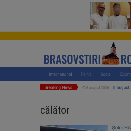
International
Politic
Social
Econ
Breaking News
8 august
8 august 2026
Am începu
8 august 2026
călător
Ungaria r
8 august 2026
Asociația
8 august 2026
Șofer RAT