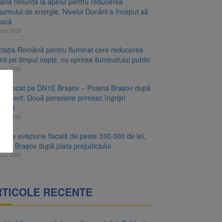
aria renunță la apelul pentru reducerea
umului de energie. Nivelul Dunării a început să
ască
gust 2026
ciația Română pentru Iluminat cere reducerea
nii pe timpul nopții, nu oprirea iluminatului public
gust 2026
fic blocat pe DN1E Brașov – Poiana Brașov după
ccident. Două persoane primesc îngrijiri
icale
gust 2026
r de evaziune fiscală de peste 330.000 de lei,
at la Brașov după plata prejudiciului
gust 2026
RTICOLE RECENTE