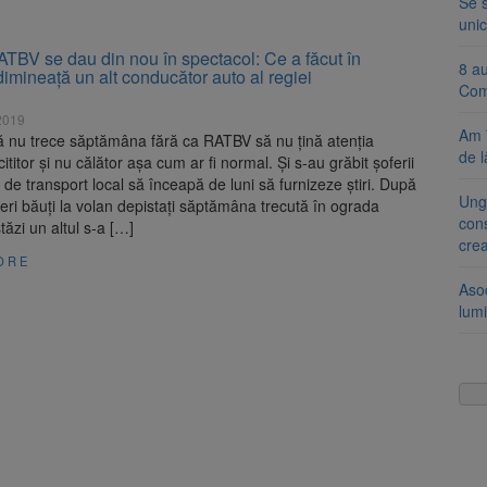
Se 
unic
ATBV se dau din nou în spectacol: Ce a făcut în
8 a
imineaţă un alt conducător auto al regiei
Com
2019
Am 
ă nu trece săptămâna fără ca RATBV să nu ţină atenţia
de l
cititor şi nu călător aşa cum ar fi normal. Şi s-au grăbit şoferii
de transport local să înceapă de luni să furnizeze ştiri. După
Ung
oferi băuţi la volan depistaţi săptămâna trecută în ograda
cons
ăzi un altul s-a […]
cre
ORE
Aso
lumi