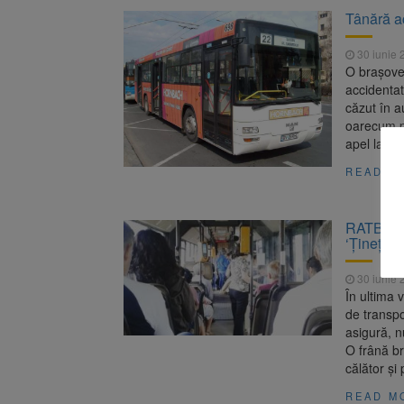
Tânără a
30 iunie 
O brașovea
accidentat
căzut în 
oarecum pr
apel la că
READ M
RATBV fac
‘Ţineţi-v
30 iunie 
În ultima 
de transp
asigură, n
O frână br
călător şi
READ M