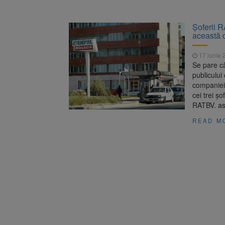
Şoferii R
această d
17 iunie 
Se pare c
publicului 
companiei 
cei trei ş
RATBV. ast
READ M