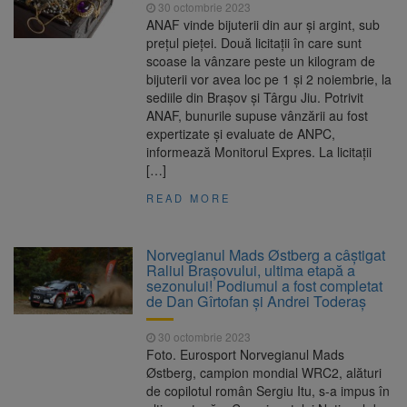
30 octombrie 2023
ANAF vinde bijuterii din aur și argint, sub
prețul pieței. Două licitații în care sunt
scoase la vânzare peste un kilogram de
bijuterii vor avea loc pe 1 și 2 noiembrie, la
sediile din Brașov și Târgu Jiu. Potrivit
ANAF, bunurile supuse vânzării au fost
expertizate și evaluate de ANPC,
informează Monitorul Expres. La licitații
[…]
READ MORE
Norvegianul Mads Østberg a câștigat
Raliul Brașovului, ultima etapă a
sezonului! Podiumul a fost completat
de Dan Gîrtofan și Andrei Toderaș
30 octombrie 2023
Foto. Eurosport Norvegianul Mads
Østberg, campion mondial WRC2, alături
de copilotul român Sergiu Itu, s-a impus în