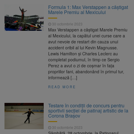
Clădirile Duplex de lângă
7 august 2026
Formula 1: Max Verstappen a câștigat
Piața Star din Brașov au fost demolate
Marele Premiu al Mexicului
30 octombrie 2023
Platforma Belvedere de pe
7 august 2026
Max Verstappen a câștigat Marele Premiu
Tâmpa intră în renovare. Contract de peste 1
al Mexicului, la capătul unei curse care a
milion de lei și termen de trei luni
avut nevoie de restart din cauza unui
accident oribil al lui Kevin Magnusse.
Unul dintre cele mai mari
7 august 2026
Lewis Hamilton și Charles Leclerc au
parcuri ale Brașovului va fi amenajat în
completat podiumul, în timp ce Sergio
Bartolomeu-Avantgarden. Contractul a fost
Perez a avut o zi de coșmar în fața
semnat (FOTO)
propriilor fani, abandonând în primul tur,
Trafic blocat pe DN1E Brașov
7 august 2026
informează […]
– Poiana Brașov după un accident. Două
persoane primesc îngrijiri medicale
READ MORE
Testare în condiții de concurs pentru
sportivii secției de patinaj artistic de la
Corona Brașov
30 octombrie 2023
Sâmbătă, 28 octombrie, la Patinoarul