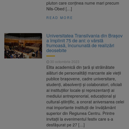
pluton care conţinea nume mari precum
Nils-Obed […]
READ MORE
Universitatea Transilvania din Brașov
a împlinit 75 de ani: o vârstă
frumoasă, încununată de realizări
deosebite
30 octombrie 2023
Elita academică din ţară şi străinătate
alături de personalităţi marcante ale vieţii
publice braşovene, cadre universitare,
studenţi, absolvenţi şi colaboratori, oficiali
ai instituţiilor locale şi reprezentanţi ai
mediului antreprenorial, educaţional şi
cultural-ştiinţific, a onorat aniversarea celei
mai importante instituţii de învâţământ
superior din Regiunea Centru. Printre
invitaţii la evenimentul festiv care s-a
desfășurat pe 27 […]