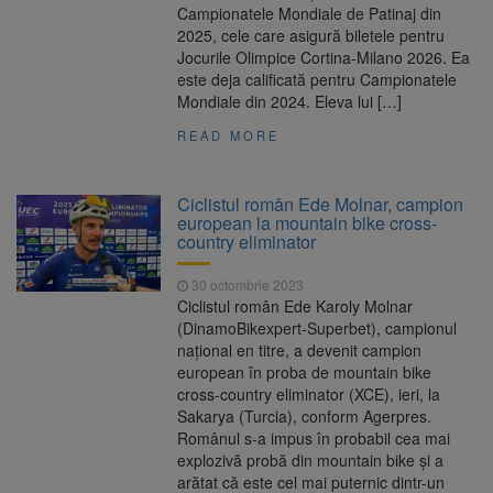
Campionatele Mondiale de Patinaj din
2025, cele care asigură biletele pentru
Jocurile Olimpice Cortina-Milano 2026. Ea
este deja calificată pentru Campionatele
Mondiale din 2024. Eleva lui […]
READ MORE
Ciclistul român Ede Molnar, campion
european la mountain bike cross-
country eliminator
30 octombrie 2023
Ciclistul român Ede Karoly Molnar
(DinamoBikexpert-Superbet), campionul
naţional en titre, a devenit campion
european în proba de mountain bike
cross-country eliminator (XCE), ieri, la
Sakarya (Turcia), conform Agerpres.
Românul s-a impus în probabil cea mai
explozivă probă din mountain bike şi a
arătat că este cel mai puternic dintr-un