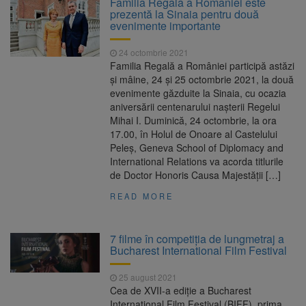
Familia Regală a României este
Ormeniș
prezentă la Sinaia pentru două
AUR a lansat platforma
6 august 2026
evenimente importante
suspeND.ro pentru urmărirea inițiativei de
suspendare a președintelui Nicușor Dan
24 octombrie 2021
Înalta Curte analizează
6 august 2026
Familia Regală a României participă astăzi
dosarul lui Călin Georgescu și Horațiu Potra.
și mâine, 24 și 25 octombrie 2021, la două
Judecătorii decid dacă începe procesul
evenimente găzduite la Sinaia, cu ocazia
Strategia națională pentru
6 august 2026
aniversării centenarului nașterii Regelui
biodiversitate 2026-2030, adoptată de Senat.
Mihai I. Duminică, 24 octombrie, la ora
Proiectul merge la promulgare
17.00, în Holul de Onoare al Castelului
Peleș, Geneva School of Diplomacy and
International Relations va acorda titlurile
de Doctor Honoris Causa Majestății […]
READ MORE
7 filme în competiţia de lungmetraj a
Bucharest International Film Festival
25 august 2021
Cea de XVII-a ediţie a Bucharest
International Film Festival (BIFF), prima