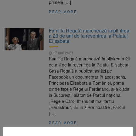
primele […]
READ MORE
Familia Regală marchează împlinirea
a 20 de ani de la revenirea la Palatul
Elisabeta
17 mai 2021
Familia Regală marchează împlinirea a 20
de ani de la revenirea la Palatul Elisabeta.
Casa Regală a publicat astăzi pe
Facebook un documentar în acest sens.
Principesa Elisabeta a României, prima
dintre fiicele Regelui Ferdinand, și-a clădit
la București, alături de Parcul național
„Regele Carol II” (numit mai târziu
„Herăstrău”, iar în zilele noastre „Parcul
[…]
READ MORE