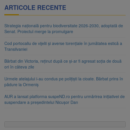
ARTICOLE RECENTE
Strategia națională pentru biodiversitate 2026-2030, adoptată de
Senat. Proiectul merge la promulgare
Cod portocaliu de vijelii și averse torențiale în jumătatea estică a
Transilvaniei
Bărbat din Victoria, reținut după ce și-ar fi agresat soția de două
ori în câteva zile
Urmele atelajului i-au condus pe polițiști la cioate. Bărbat prins în
pădure la Ormeniș
AUR a lansat platforma suspeND.ro pentru urmărirea inițiativei de
suspendare a președintelui Nicușor Dan