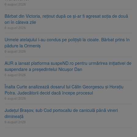
6 august 2026
Bărbat din Victoria, reținut după ce și-ar fi agresat soția de două
ori în câteva zile
6 august 2026
Urmele atelajului i-au condus pe polițiști la cioate. Bărbat prins în
pădure la Ormeniș
6 august 2026
AUR a lansat platforma suspeND.ro pentru urmărirea inițiativei de
suspendare a președintelui Nicușor Dan
6 august 2026
Înalta Curte analizează dosarul lui Călin Georgescu și Horațiu
Potra. Judecătorii decid dacă începe procesul
6 august 2026
Județul Brașov, sub Cod portocaliu de caniculă până vineri
dimineață
6 august 2026