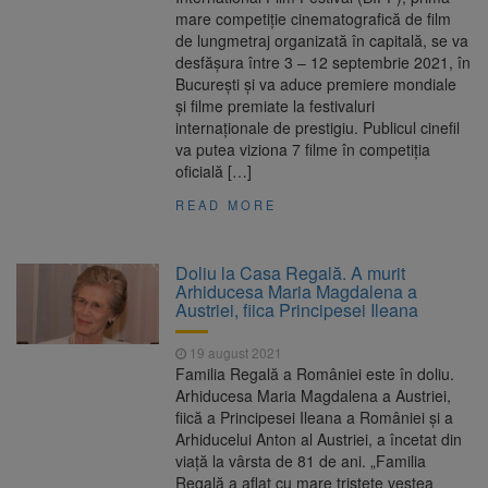
mare competiţie cinematografică de film
de lungmetraj organizată în capitală, se va
desfăşura între 3 – 12 septembrie 2021, în
Bucureşti şi va aduce premiere mondiale
şi filme premiate la festivaluri
internaţionale de prestigiu. Publicul cinefil
va putea viziona 7 filme în competiţia
oficială […]
READ MORE
Doliu la Casa Regală. A murit
Arhiducesa Maria Magdalena a
Austriei, fiica Principesei Ileana
19 august 2021
Familia Regală a României este în doliu.
Arhiducesa Maria Magdalena a Austriei,
fiică a Principesei Ileana a României și a
Arhiducelui Anton al Austriei, a încetat din
viață la vârsta de 81 de ani. „Familia
Regală a aflat cu mare tristeţe vestea