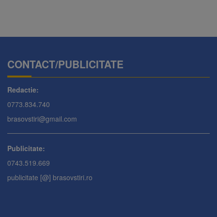
CONTACT/PUBLICITATE
Redactie:
0773.834.740
brasovstiri@gmail.com
Publicitate:
0743.519.669
publicitate [@] brasovstiri.ro