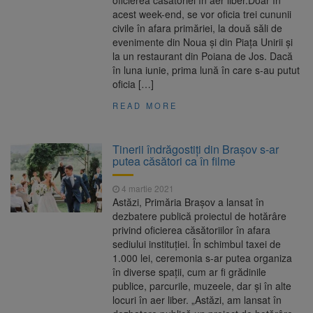
oficierea căsătoriei în aer liber.Doar în
acest week-end, se vor oficia trei cununii
civile în afara primăriei, la două săli de
evenimente din Noua și din Piața Unirii și
la un restaurant din Poiana de Jos. Dacă
în luna iunie, prima lună în care s-au putut
oficia […]
READ MORE
Tinerii îndrăgostiţi din Braşov s-ar
putea căsători ca în filme
4 martie 2021
Astăzi, Primăria Brașov a lansat în
dezbatere publică proiectul de hotărâre
privind oficierea căsătoriilor în afara
sediului instituției. În schimbul taxei de
1.000 lei, ceremonia s-ar putea organiza
în diverse spații, cum ar fi grădinile
publice, parcurile, muzeele, dar și în alte
locuri în aer liber. „Astăzi, am lansat în