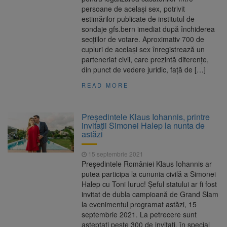
persoane de același sex, potrivit
estimărilor publicate de institutul de
sondaje gfs.bern imediat după închiderea
secțiilor de votare. Aproximativ 700 de
cupluri de acelaşi sex înregistrează un
parteneriat civil, care prezintă diferenţe,
din punct de vedere juridic, faţă de […]
READ MORE
Președintele Klaus Iohannis, printre
invitații Simonei Halep la nunta de
astăzi
15 septembrie 2021
Președintele României Klaus Iohannis ar
putea participa la cununia civilă a Simonei
Halep cu Toni Iuruc! Șeful statului ar fi fost
invitat de dubla campioană de Grand Slam
la evenimentul programat astăzi, 15
septembrie 2021. La petrecere sunt
aşteptaţi peste 300 de invitaţi, în special