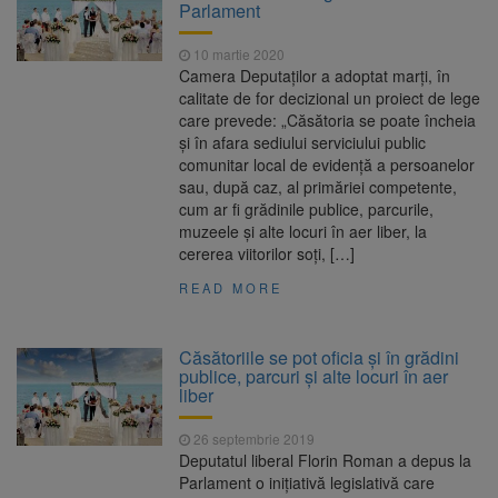
Parlament
10 martie 2020
Camera Deputaților a adoptat marți, în
calitate de for decizional un proiect de lege
care prevede: „Căsătoria se poate încheia
și în afara sediului serviciului public
comunitar local de evidenţă a persoanelor
sau, după caz, al primăriei competente,
cum ar fi grădinile publice, parcurile,
muzeele și alte locuri în aer liber, la
cererea viitorilor soți, […]
READ MORE
Căsătoriile se pot oficia şi în grădini
publice, parcuri şi alte locuri în aer
liber
26 septembrie 2019
Deputatul liberal Florin Roman a depus la
Parlament o iniţiativă legislativă care