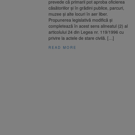
prevede că primarii pot aproba oficierea
căsătoriilor şi în grădini publice, parcuri,
muzee şi alte locuri în aer liber.
Propunerea legislativă modifică şi
completează în acest sens alineatul (2) al
articolului 24 din Legea nr. 119/1996 cu
privire la actele de stare civilă. […]
READ MORE