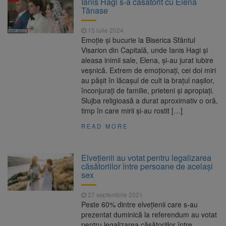
Ianis Hagi s-a căsătorit cu Elena
Ormeniș
Tănase
AUR a lansat platforma
6 august 2026
suspeND.ro pentru urmărirea inițiativei de
15 iulie 2024
suspendare a președintelui Nicușor Dan
Emoție și bucurie la Biserica Sfântul
Înalta Curte analizează
6 august 2026
Visarion din Capitală, unde Ianis Hagi și
dosarul lui Călin Georgescu și Horațiu Potra.
aleasa inimii sale, Elena, și-au jurat iubire
Judecătorii decid dacă începe procesul
veșnică. Extrem de emoționați, cei doi miri
Strategia națională pentru
6 august 2026
au pășit în lăcașul de cult la brațul nașilor,
biodiversitate 2026-2030, adoptată de Senat.
înconjurați de familie, prieteni și apropiați.
Proiectul merge la promulgare
Slujba religioasă a durat aproximativ o oră,
timp în care mirii și-au rostit […]
READ MORE
Elvețienii au votat pentru legalizarea
căsătoriilor între persoane de același
sex
27 septembrie 2021
Peste 60% dintre elvețienii care s-au
prezentat duminică la referendum au votat
pentru legalizarea căsătoriilor între