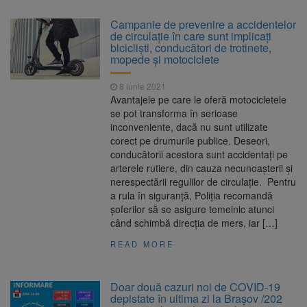
Campanie de prevenire a accidentelor
de circulație în care sunt implicați
bicicliști, conducători de trotinete,
mopede și motociclete
8 iunie 2021
Avantajele pe care le oferă motocicletele
se pot transforma în serioase
inconveniente, dacă nu sunt utilizate
corect pe drumurile publice. Deseori,
conducătorii acestora sunt accidentați pe
arterele rutiere, din cauza necunoașterii și
nerespectării regulilor de circulație. Pentru
a rula în siguranță, Poliția recomandă
șoferilor să se asigure temeinic atunci
când schimbă direcția de mers, iar […]
READ MORE
Doar două cazuri noi de COVID-19
depistate în ultima zi la Braşov /202