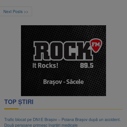
Next Posts >>
TOP ȘTIRI
Trafic blocat pe DN1E Brașov – Poiana Brașov după un accident.
Două persoane primesc îngrijiri medicale