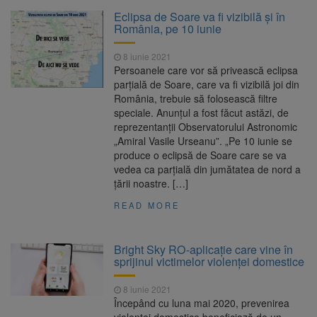
Clădirile Duplex de lângă
7 august 2026
Eclipsa de Soare va fi vizibilă şi în
Piața Star din Brașov au fost demolate
România, pe 10 iunie
8 iunie 2021
Platforma Belvedere de pe
7 august 2026
Persoanele care vor să privească eclipsa
Tâmpa intră în renovare. Contract de peste 1
parțială de Soare, care va fi vizibilă joi din
milion de lei și termen de trei luni
România, trebuie să folosească filtre
speciale. Anunţul a fost făcut astăzi, de
Unul dintre cele mai mari
7 august 2026
reprezentanții Observatorului Astronomic
parcuri ale Brașovului va fi amenajat în
„Amiral Vasile Urseanu”. „Pe 10 iunie se
Bartolomeu-Avantgarden. Contractul a fost
produce o eclipsă de Soare care se va
semnat (FOTO)
vedea ca parțială din jumătatea de nord a
Trafic blocat pe DN1E Brașov
7 august 2026
țării noastre. […]
– Poiana Brașov după un accident. Două
persoane primesc îngrijiri medicale
READ MORE
Bright Sky RO-aplicație care vine în
sprijinul victimelor violenței domestice
8 iunie 2021
Începând cu luna mai 2020, prevenirea