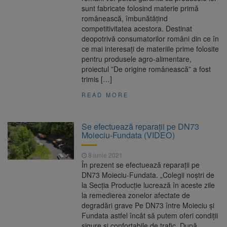
sunt fabricate folosind materie primă
românească, îmbunătățind
competitivitatea acestora. Destinat
deopotrivă consumatorilor români din ce în
ce mai interesați de materiile prime folosite
pentru produsele agro-alimentare,
proiectul ”De origine românească” a fost
trimis […]
READ MORE
Se efectuează reparații pe DN73
Moieciu-Fundata (VIDEO)
8 iunie 2021
În prezent se efectuează reparații pe
DN73 Moieciu-Fundata. „Colegii noștri de
la Secția Producție lucrează în aceste zile
la remedierea zonelor afectate de
degradări grave Pe DN73 între Moieciu și
Fundata astfel încât să putem oferi condiții
sigure și confortabile de trafic. După