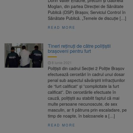
Dorin Valter Enache, precum și Gabriela
Moglan, din partea Direcției de Sănătate
Publică (DSP) Brașov, Serviciul Control în
Sănătate Publică. „Temele de discuție […]
READ MORE
Tineri reținuți de către polițiștii
brașoveni pentru furt
8 iunie 2021
Polițiști din cadrul Secției 2 Poliție Brașov
efectuează cercetări în cadrul unui dosar
penal sub aspectul săvârșirii infracțiunilor
de “furt calificat” și ”complicitate la furt
calificat”. Din cercetările efectuate în
cauză, polițiștii au stabilit faptul că mai
multe persoane necunoscute, de sex
masculin, ar fi pătruns prin escaladare, pe
timp de noapte, în balcoanele a […]
READ MORE