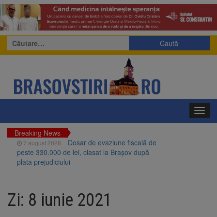
Caută
după:
Toggl
navig
Breaking News
Dosar de evaziune fiscală de
7 august 2026
peste 330.000 de lei, clasat la Brașov după
plata prejudiciului
Primăria Brașov amenință cu
7 august 2026
sistarea plăților către Brai-Cata și Comprest.
Zi:
8 iunie 2021
Motivul: platforme de gunoi neigienizate