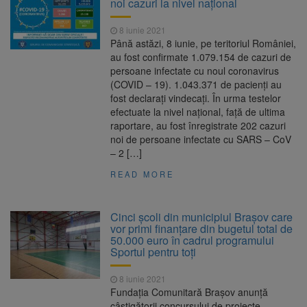
noi cazuri la nivel naţional
8 iunie 2021
Până astăzi, 8 iunie, pe teritoriul României,
au fost confirmate 1.079.154 de cazuri de
persoane infectate cu noul coronavirus
(COVID – 19). 1.043.371 de pacienți au
fost declarați vindecați. În urma testelor
efectuate la nivel național, față de ultima
raportare, au fost înregistrate 202 cazuri
noi de persoane infectate cu SARS – CoV
– 2 […]
READ MORE
Cinci școli din municipiul Brașov care
vor primi finanțare din bugetul total de
50.000 euro în cadrul programului
Sportul pentru toți
8 iunie 2021
Fundația Comunitară Brașov anunță
câștigătorii concursului de proiecte