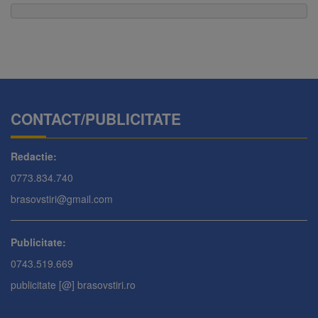
CONTACT/PUBLICITATE
Redactie:
0773.834.740
brasovstiri@gmail.com
Publicitate:
0743.519.669
publicitate [@] brasovstiri.ro