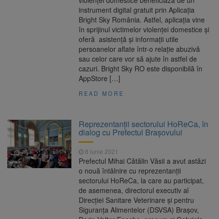
violenței domestice beneficiază de un
instrument digital gratuit prin Aplicația
Bright Sky România. Astfel, aplicația vine
în sprijinul victimelor violenței domestice și
oferă asistență și informații utile
persoanelor aflate într-o relație abuzivă
sau celor care vor să ajute în astfel de
cazuri. Bright Sky RO este disponibilă în
AppStore […]
READ MORE
Reprezentanții sectorului HoReCa, în
dialog cu Prefectul Brașovului
8 iunie 2021
Prefectul Mihai Cătălin Văsii a avut astăzi
o nouă întâlnire cu reprezentanții
sectorului HoReCa, la care au participat,
de asemenea, directorul executiv al
Direcției Sanitare Veterinare și pentru
Siguranța Alimentelor (DSVSA) Brașov,