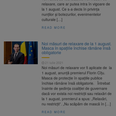
relaxare, care ar putea intra în vigoare de
la 1 august. Ce s-a decis în privința
nunților și botezurilor, evenimentelor
culturale […]
READ MORE
Noi măsuri de relaxare de la 1 august.
Masca în spațiile închise rămâne însă
obligatorie
21 iulie 2021
Noi măsuri de relaxare vor fi aplicate de la
1 august, anunță premierul Florin Cîțu.
Masca de protecție în spațiile publice
închise rămâne însă obligatorie. Întrebat
înainte de şedinţa coaliţiei de guvernare
dacă vor exista noi restricţii sau relaxări de
la 1 august, premierul a spus: „Relaxări,
nu restricţii”. „Nu scăpăm de mască în […]
READ MORE