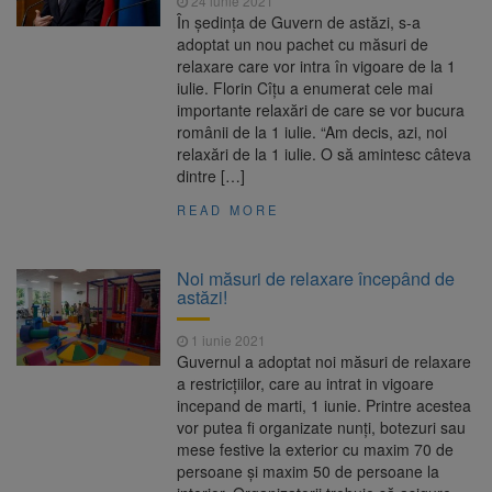
24 iunie 2021
În ședința de Guvern de astăzi, s-a
adoptat un nou pachet cu măsuri de
relaxare care vor intra în vigoare de la 1
iulie. Florin Cîțu a enumerat cele mai
importante relaxări de care se vor bucura
românii de la 1 iulie. “Am decis, azi, noi
relaxări de la 1 iulie. O să amintesc câteva
dintre […]
READ MORE
Noi măsuri de relaxare începând de
astăzi!
1 iunie 2021
Guvernul a adoptat noi măsuri de relaxare
a restricțiilor, care au intrat in vigoare
incepand de marti, 1 iunie. Printre acestea
vor putea fi organizate nunți, botezuri sau
mese festive la exterior cu maxim 70 de
persoane și maxim 50 de persoane la