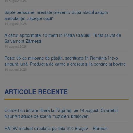
10 august 2026
Șapte persoane, arestate preventiv după atacul asupra
ambulanței „răpește copii”
10 august 2026
A căzut aproximativ 10 metri în Piatra Craiului. Turist salvat de
Salvamont Zărnești
10 august 2026
Peste 35 de milioane de păsări, sacrificate în România într-o
singură lună. Producția de carne a crescut și la porcine și bovine
10 august 2026
ARTICOLE RECENTE
Concert cu intrare liberă la Făgăraș, pe 14 august. Cvartetul
NaunArt aduce pe scenă muzicieni brașoveni
RATBV a reluat circulația pe linia 510 Brașov – Hărman