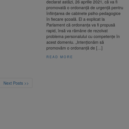
declarat astăzi, 26 aprilie 2021, că va fi
promovată o ordonanţă de urgenţă pentru
înfiinţarea de cabinete psiho-pedagogice
în fiecare şcoală. El a explicat la
Parlament că ordonanța va fi propusă
rapid, însă va rămâne de rezolvat
problema personalului cu competențe în
acest domeniu. „Intenţionăm să
promovăm o ordonanţă de […]
READ MORE
Next Posts >>