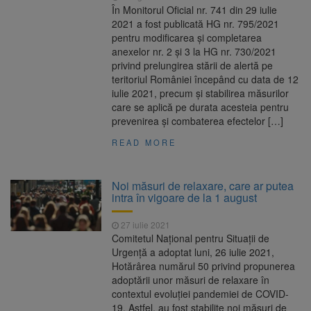
În Monitorul Oficial nr. 741 din 29 iulie
2021 a fost publicată HG nr. 795/2021
pentru modificarea și completarea
anexelor nr. 2 și 3 la HG nr. 730/2021
privind prelungirea stării de alertă pe
teritoriul României începând cu data de 12
iulie 2021, precum și stabilirea măsurilor
care se aplică pe durata acesteia pentru
prevenirea și combaterea efectelor […]
READ MORE
Noi măsuri de relaxare, care ar putea
intra în vigoare de la 1 august
27 iulie 2021
Comitetul Național pentru Situații de
Urgență a adoptat luni, 26 iulie 2021,
Hotărârea numărul 50 privind propunerea
adoptării unor măsuri de relaxare în
contextul evoluției pandemiei de COVID-
19. Astfel, au fost stabilite noi măsuri de