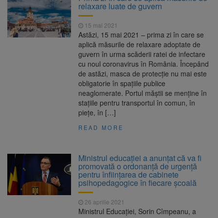
relaxare luate de guvern
15 mai 2021
Astăzi, 15 mai 2021 – prima zi în care se
aplică măsurile de relaxare adoptate de
guvern în urma scăderii ratei de infectare
cu noul coronavirus în România. Începând
de astăzi, masca de protecție nu mai este
obligatorie în spațiile publice
neaglomerate. Portul măștii se menține în
stațiile pentru transportul în comun, în
piețe, în […]
READ MORE
Ministrul educației a anunțat că va fi
promovată o ordonanță de urgență
pentru înființarea de cabinete
psihopedagogice în fiecare școală
26 aprilie 2021
Ministrul Educaţiei, Sorin Cîmpeanu, a