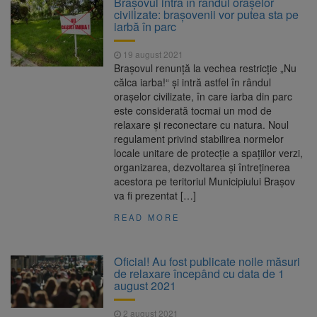
Brașovul intră în rândul orașelor
poate funcționa cel puțin încă nouă zile
civilizate: brașovenii vor putea sta pe
Șapte persoane, arestate
10 august 2026
iarbă în parc
preventiv după atacul asupra ambulanței
„răpește copii”
19 august 2021
A căzut aproximativ 10 metri
10 august 2026
Brașovul renunță la vechea restricție „Nu
în Piatra Craiului. Turist salvat de Salvamont
călca iarba!“ și intră astfel în rândul
Zărnești
orașelor civilizate, în care iarba din parc
Concert cu intrare liberă la
10 august 2026
este considerată tocmai un mod de
Făgăraș, pe 14 august. Cvartetul NaunArt
relaxare și reconectare cu natura. Noul
aduce pe scenă muzicieni brașoveni
regulament privind stabilirea normelor
locale unitare de protecţie a spaţiilor verzi,
organizarea, dezvoltarea şi întreţinerea
acestora pe teritoriul Municipiului Braşov
va fi prezentat […]
READ MORE
Oficial! Au fost publicate noile măsuri
de relaxare începând cu data de 1
august 2021
2 august 2021