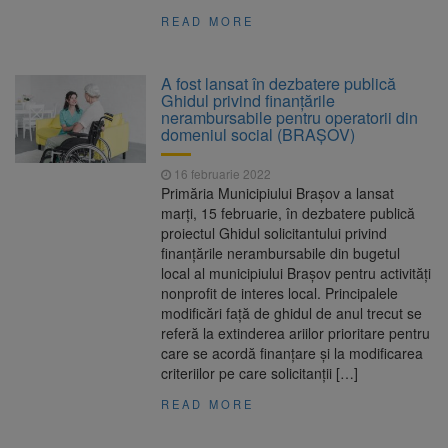
READ MORE
A fost lansat în dezbatere publică
Ghidul privind finanţările
nerambursabile pentru operatorii din
domeniul social (BRAȘOV)
16 februarie 2022
Primăria Municipiului Brașov a lansat
marți, 15 februarie, în dezbatere publică
proiectul Ghidul solicitantului privind
finanţările nerambursabile din bugetul
local al municipiului Braşov pentru activităţi
nonprofit de interes local. Principalele
modificări față de ghidul de anul trecut se
referă la extinderea ariilor prioritare pentru
care se acordă finanțare și la modificarea
criteriilor pe care solicitanții […]
READ MORE