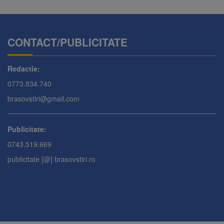
CONTACT/PUBLICITATE
Redactie:
0773.834.740
brasovstiri@gmail.com
Publicitate:
0743.519.669
publicitate [@] brasovstiri.ro