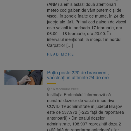
(ANM) a emis astăzi două atenționări
meteo cod galben de vânt puternic şi de
viscol, în zonele înalte de munte, în 24 de
județe ale țării. Primul cod galben de viscol
este valabil în perioada 17 februarie, ora
06:00 – 18 februarie, ora 20:00. În
intervalul menționat, la început în nordul
Carpaților […]
READ MORE
Puțin peste 220 de braşoveni,
vaccinaţi în ultimele 24 de ore
16 februarie 2022
Instituția Prefectului informează că
numărul dozelor de vaccin împotriva
COVID-19 administrate în județul Brașov
este de 537.972 (+225 față de raportarea
anterioară) • Din totalul dozelor
administrate, 198.907 reprezintă doza 2
(+62 față de raportarea anterioară), iar