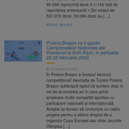
90.296 reprezintă doza 3 (+143 față de
raportarea anterioară) • Din totalul de
537.972 doze, 50.086 doze au […]
READ MORE
Poiana Brașov va fi gazda
Campionatelor Naționale ale
României la Schi Alpin, în perioada
22-25 februarie 2022
16 februarie 2022
În Poiana Brașov a început sezonul
competițional! Asociația de Turism Poiana
Brașov subliniază faptul că suntem deja în
cel de-al cincelea an în care prind
amploare multe competiții sportive cu
participare națională și internațională.
Aceștia își doresc să contureze un cadru
propice pentru a obține dreptul de a
organiza Cupa Europei sau chiar Jocurile
Olimpice […]