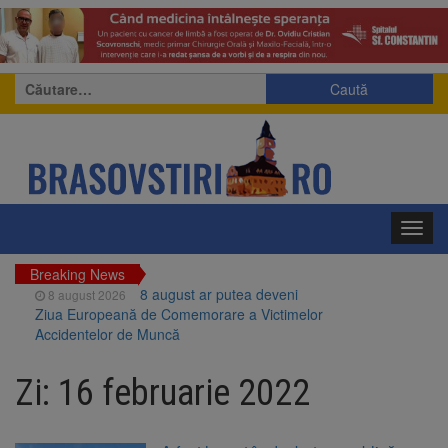
Caută
după:
Toggl
navig
Breaking News
8 august ar putea deveni
8 august 2026
Ziua Europeană de Comemorare a Victimelor
Accidentelor de Muncă
Am început demolarea
8 august 2026
fostului complex Duplex 91, de lângă Piața
Zi:
16 februarie 2022
Star
Ungaria renunță la apelul
8 august 2026
pentru reducerea consumului de energie.