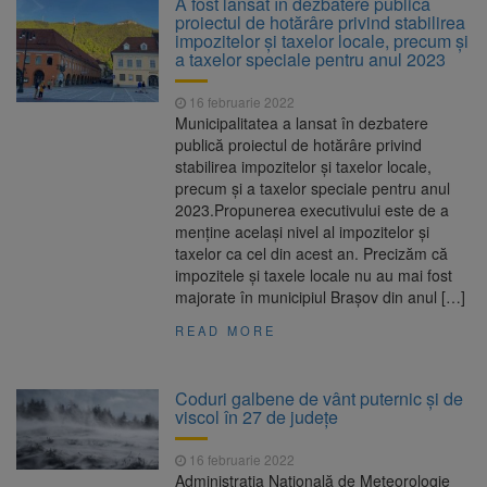
A fost lansat în dezbatere publică
Nivelul Dunării a început să crească
proiectul de hotărâre privind stabilirea
Asociația Română pentru
8 august 2026
impozitelor și taxelor locale, precum și
Iluminat cere reducerea luminii pe timpul
a taxelor speciale pentru anul 2023
nopții, nu oprirea iluminatului public
Trafic blocat pe DN1E Brașov
7 august 2026
16 februarie 2022
– Poiana Brașov după un accident. Două
Municipalitatea a lansat în dezbatere
persoane primesc îngrijiri medicale
publică proiectul de hotărâre privind
Se schimbă examenul de
8 august 2026
stabilirea impozitelor și taxelor locale,
medic specialist. Subiecte unice în toată țara,
precum și a taxelor speciale pentru anul
aceeași oră și același barem
2023.Propunerea executivului este de a
menține același nivel al impozitelor și
taxelor ca cel din acest an. Precizăm că
impozitele și taxele locale nu au mai fost
majorate în municipiul Brașov din anul […]
READ MORE
Coduri galbene de vânt puternic și de
viscol în 27 de județe
16 februarie 2022
Administrația Națională de Meteorologie