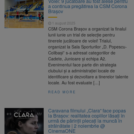
Volei: 9 jucătoare au fost alese pentru
Ormeniș
a continua pregătirea la CSM Corona
AUR a lansat platforma
6 august 2026
Brașov
suspeND.ro pentru urmărirea inițiativei de
suspendare a președintelui Nicușor Dan
1 august 2025
Înalta Curte analizează
6 august 2026
CSM Corona Brașov a organizat la finalul
dosarul lui Călin Georgescu și Horațiu Potra.
lunii iunie un trial de selecție pentru
Judecătorii decid dacă începe procesul
tinerele jucătoare de volei! Trialul,
Strategia națională pentru
6 august 2026
organizat la Sala Sporturilor „D. Popescu-
biodiversitate 2026-2030, adoptată de Senat.
Colibași” s-a adresat categoriilor de
Proiectul merge la promulgare
Cadete, Junioare și echipa A2.
Evenimentul face parte din strategia
clubului și a administrației locale de
identificare și dezvoltare a tinerelor talente
locale. Au fost evaluate […]
READ MORE
Caravana filmului „Clara” face popas
la Brașov: realitatea copiilor lăsați în
urmă de părinții plecați la muncă în
străinătate | 2 noiembrie @
CinemaONE