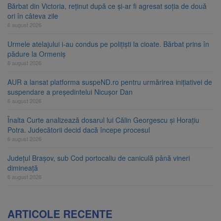
Bărbat din Victoria, reținut după ce și-ar fi agresat soția de două
ori în câteva zile
6 august 2026
Urmele atelajului i-au condus pe polițiști la cioate. Bărbat prins în
pădure la Ormeniș
6 august 2026
AUR a lansat platforma suspeND.ro pentru urmărirea inițiativei de
suspendare a președintelui Nicușor Dan
6 august 2026
Înalta Curte analizează dosarul lui Călin Georgescu și Horațiu
Potra. Judecătorii decid dacă începe procesul
6 august 2026
Județul Brașov, sub Cod portocaliu de caniculă până vineri
dimineață
6 august 2026
ARTICOLE RECENTE