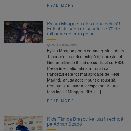
READ MORE
Kylian Mbappe a ales noua echipă!
Fotbalistul vrea un salariu de 70 de
milioane de euro pe an
25 ianuarie 2024
Kylian Mbappe poate semna gratuit, de la
1 ianuarie, cu orice echipă își dorește, el
fiind în ultimele 6 luni de contract cu PSG.
Presa internațională a anunțat că
francezul este tot mai aproape de Real
Madrid, iar „galacticii” sunt dispuși să
renunțe la un star al echipei pentru a-i
face loc lui Mbappe. Bild, […]
READ MORE
Kids Tâmpa Brașov l-a luat în echipă
pe Adrian Szabo