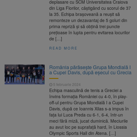
deplasare cu SCM Universitatea Craiova
din Liga Florilor, câștigând cu scorul de 37
la 35. Echipa brașoveană a reușit să
remonteze un dezavantaj de 5 goluri din
prima repriză și să obțină trei puncte
prețioase în lupta pentru evitarea locurilor
de […]
READ MORE
România părăsește Grupa Mondială I
a Cupei Davis, după eșecul cu Grecia
5 februarie 2024
Echipa masculină de tenis a Greciei a
învins formaţia României cu 4-0, în play-
off-ul pentru Grupa Mondială I a Cupei
Davis, după ce Ioannis Xilas s-a impus în
faţa lui Luca Preda cu 6-1, 6-4, într-un
meci fără miză, jucat duminică. Meciurile
au avut loc pe suprafaţă hard, în Liossia
Olympic Sports Hall din Atena. […]