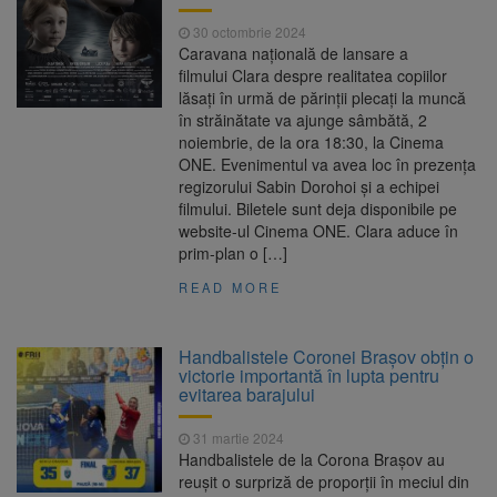
30 octombrie 2024
Caravana națională de lansare a
filmului Clara despre realitatea copiilor
lăsați în urmă de părinții plecați la muncă
în străinătate va ajunge sâmbătă, 2
noiembrie, de la ora 18:30, la Cinema
ONE. Evenimentul va avea loc în prezența
regizorului Sabin Dorohoi și a echipei
filmului. Biletele sunt deja disponibile pe
website-ul Cinema ONE. Clara aduce în
prim-plan o […]
READ MORE
Handbalistele Coronei Brașov obțin o
victorie importantă în lupta pentru
evitarea barajului
31 martie 2024
Handbalistele de la Corona Brașov au
reușit o surpriză de proporții în meciul din