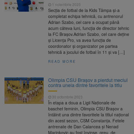
1 noiembrie 2023
Secția de fotbal de la Kids Tâmpa și-a
completat echipa tehnică, cu antrenorul
Adrian Szabo, cel care a ocupat până
acum câteva luni, funcția de director tehnic
la FC Brașov.Adrian Szabo, cel care deține
și Licența Pro, va avea funcția de
coordonator și organizator pe partea
tehnică a jocului de fotbal în 11 și va […]
READ MORE
Olimpia CSU Brașov a pierdut meciul
contra uneia dintre favoritele la titlu
30 octombrie 2023
În etapa a doua a Ligii Naționale de
baschet feminin, Olimpia CSU Brașov a
întâlnit una dintre favoritele la titlul național
din acest sezon, CSM Constanța. Fetele
antrenate de Dan Calancea și Nenad
Marinkovic au fost învinse, greu, de