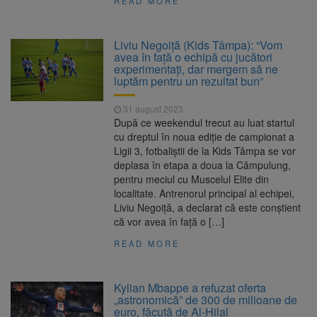
READ MORE
Liviu Negoiță (Kids Tâmpa): “Vom
avea în față o echipă cu jucători
experimentați, dar mergem să ne
luptăm pentru un rezultat bun”
31 august 2023
După ce weekendul trecut au luat startul
cu dreptul în noua ediție de campionat a
Ligii 3, fotbaliștii de la Kids Tâmpa se vor
deplasa în etapa a doua la Câmpulung,
pentru meciul cu Muscelul Elite din
localitate. Antrenorul principal al echipei,
Liviu Negoiță, a declarat că este conștient
că vor avea în față o […]
READ MORE
Kylian Mbappe a refuzat oferta
„astronomică” de 300 de milioane de
euro, făcută de Al-Hilal