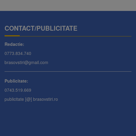
CONTACT/PUBLICITATE
Redactie:
0773.834.740
brasovstiri@gmail.com
Publicitate:
0743.519.669
publicitate [@] brasovstiri.ro