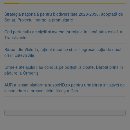
Strategia națională pentru biodiversitate 2026-2030, adoptată de
Senat. Proiectul merge la promulgare
Cod portocaliu de vijelii și averse torențiale în jumătatea estică a
Transilvaniei
Bărbat din Victoria, reținut după ce și-ar fi agresat soția de două
ori în câteva zile
Urmele atelajului i-au condus pe polițiști la cioate. Bărbat prins în
pădure la Ormeniș
AUR a lansat platforma suspeND.ro pentru urmărirea inițiativei de
suspendare a președintelui Nicușor Dan