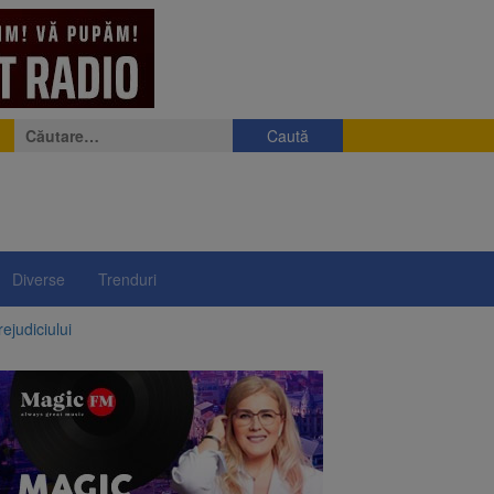
Caută
după:
Diverse
Trenduri
ejudiciului
ul: platforme de gunoi
 lei și termen de trei