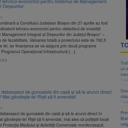
rii tehnico-economici pentru Sistemul de Management
re cele mai mari parcuri ale Brașovului va fi amenajat în Bartolomeu-A
al Deșeurilor
ocat pe DN1E Brașov – Poiana Brașov după un accident. Două persoane p
23
 ordinară a Consiliului Judeţean Braşov din 27 aprilie au fost
ndicatorii tehnico-economici pentru obiectivul de investiții
e Management Integrat al Deșeurilor din Județul Brașov” –
u de fezabilitate. Valoarea totală a proiectului este de 792,5
TO
e lei, iar finanţarea se va asigura prin două programe
 Programul Operaţional Infrastructură […]
ORE
Tra
un a
med
7 au
Dosa
e debarasezi de gunoaiele din casă și să le arunci direct
? Mai gândește-te! Riști să fi amendat!
clas
7 au
021
Prim
 debarasezi de gunoaiele din casă și să le arunci direct în
Brai
i gândește-te! Riști să fi amendat, mai ales că polițiștii locali
neig
ul Protecția Mediului și Activități Comerciale monitorizează