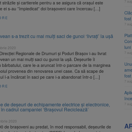
7 au
străzile și cartierele pentru a se asigura că orașul este
e ei s-au ”împiedicat” doi brașoveni care încercau […]
Clăd
ORE
fos
7 au
Pla
ean s-a trezit cu mai mulți saci de gunoi ‘livrați’ la ușă
Cont
luni
brie 2020
7 au
 Direcției Regionale de Drumuri și Poduri Brașov i-au livrat
vean un mai mulți saci cu gunoi la ușă. Deșeurile îi
Unul
 bărbatului, care le-a aruncat într-o parcare de la marginea
ame
oiul provenea din renovarea unei case. Ca să scape de
fos
l l-a încărcat în saci pe care i-a abandonat într-o […]
7 au
ORE
Apli
înc
e de deșeuri de echipamente electrice și electronice,
7 au
 în cadrul campaniei ‘Brașovul Reciclează’
mbrie 2020
A
00 de brașoveni au predat, în mod responsabil, deșeurile de