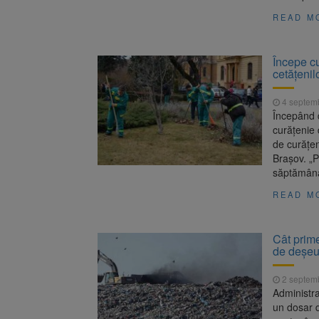
READ M
Începe cu
cetățenil
4 septem
Începând 
curăţenie 
de curăţen
Braşov. „P
săptămâna 
READ M
Cât prime
de deşeu
2 septem
Administra
un dosar d