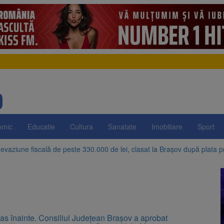
omic
Educatie
Cultura
Sanatate
Imobiliare
Sport
evaziune fiscală de peste 330.000 de lei, clasat la Brașov după plata pr
Brașov amenință cu sistarea plăților către Brai-Cata și Comprest. Motiv
 Duplex de lângă Piața Star din Brașov au fost demolate
 Belvedere de pe Tâmpa intră în renovare. Contract de peste 1 milion de
as înainte. Consiliul Județean Brașov a aprobat