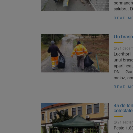
permanent 
salubru. D
READ M
Un brașov
21 decem
Lucrătorii
unui brașo
aparțineau
DN 1. Gun
moloz, omu
READ M
45 de ton
colectate
21 septe
Peste 1.8