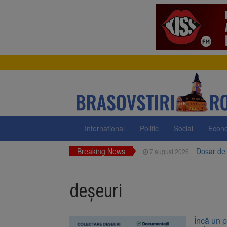
International
Politic
Social
Econ
Breaking News
Dosar de 
7 august 2026
Primăria 
7 august 2026
neigienizate
deșeuri
Clădirile
7 august 2026
Platforma
7 august 2026
Încă un p
luni