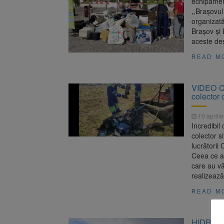
echipament
,,Brașovul
organizată
Brașov şi 
aceste deș
READ M
VIDEO Ce
colector
10 aprili
Incredibil
colector s
lucrătorii
Ceea ce au
care au vă
realizeaz
READ M
HIDRO-SA