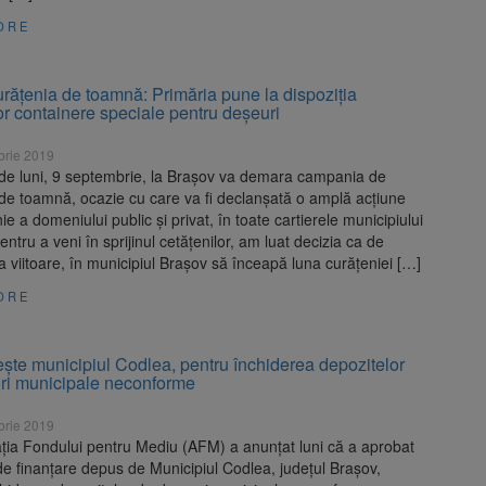
ORE
rățenia de toamnă: Primăria pune la dispoziția
or containere speciale pentru deșeuri
brie 2019
de luni, 9 septembrie, la Braşov va demara campania de
de toamnă, ocazie cu care va fi declanşată o amplă acţiune
ie a domeniului public şi privat, în toate cartierele municipiului
entru a veni în sprijinul cetățenilor, am luat decizia ca de
viitoare, în municipiul Braşov să înceapă luna curăţeniei […]
ORE
ște municipiul Codlea, pentru închiderea depozitelor
ri municipale neconforme
brie 2019
ţia Fondului pentru Mediu (AFM) a anunţat luni că a aprobat
e finanţare depus de Municipiul Codlea, judeţul Braşov,