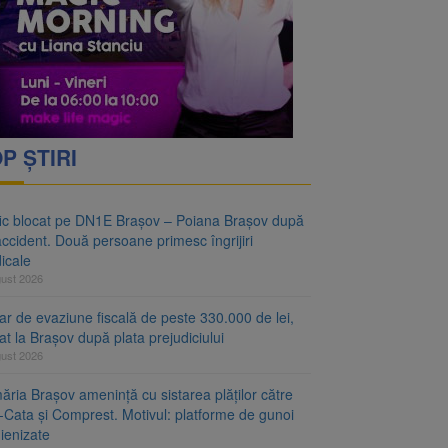
vantgarden. Contractul a
rimesc îngrijiri
P ȘTIRI
fic blocat pe DN1E Brașov – Poiana Brașov după
ccident. Două persoane primesc îngrijiri
icale
gust 2026
r de evaziune fiscală de peste 330.000 de lei,
at la Brașov după plata prejudiciului
gust 2026
ăria Brașov amenință cu sistarea plăților către
-Cata și Comprest. Motivul: platforme de gunoi
ienizate