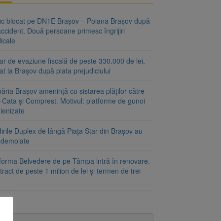
fic blocat pe DN1E Brașov – Poiana Brașov după
ccident. Două persoane primesc îngrijiri
icale
r de evaziune fiscală de peste 330.000 de lei,
at la Brașov după plata prejudiciului
ăria Brașov amenință cu sistarea plăților către
-Cata și Comprest. Motivul: platforme de gunoi
ienizate
irile Duplex de lângă Piața Star din Brașov au
t demolate
tforma Belvedere de pe Tâmpa intră în renovare.
ract de peste 1 milion de lei și termen de trei