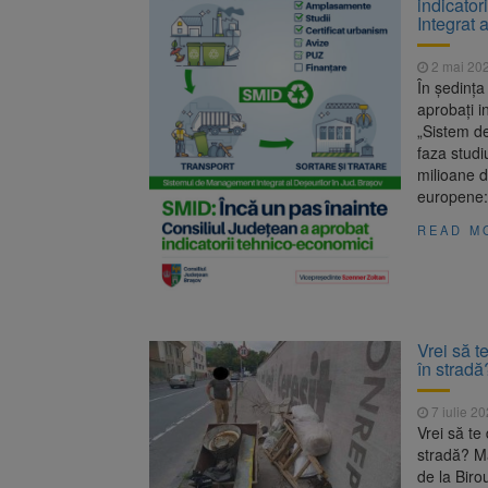
indicato
Unul dint
7 august 2026
Integrat 
fost semnat (FOTO)
Trafic bl
7 august 2026
2 mai 20
medicale
În şedinţa
aprobaţi i
„Sistem d
faza studi
milioane d
europene:
READ M
Vrei să t
în stradă
7 iulie 2
Vrei să te
stradă? Ma
de la Biro