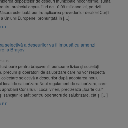
chiderea depozitelor de deşeuri municipale neconforme, suma
entru proiectul depus fiind de 10,09 milioane lei, potrivit
ăsura este luată pentru aplicarea prevederilor deciziei Curţii
e a Uniunii Europene, pronunţată în […]
ORE
a selectivă a deșeurilor va fi impusă cu amenzi
re la Brașov
t 2019
urătoare pentru braşovenii, persoane fizice şi societăţi
, precum şi operatorii de salubrizare care nu vor respecta
e colectare selectivă a deşeurilor după adoptarea noului
 local de salubrizare.Noul regulament de salubrizare, care
s aprobării Consiliului Local vineri, precizează „foarte clar”
 şi sancţiunile atât pentru operatorii de salubrizare, cât şi […]
ORE