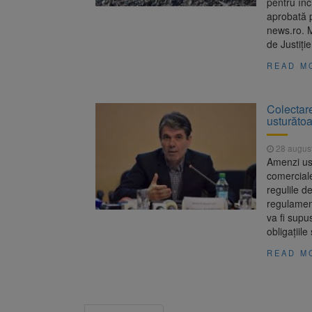
pentru în
aprobată p
news.ro. M
de Justiţi
READ M
Colectare
usturătoa
28 augus
Amenzi ust
comerciale
regulile d
regulament
va fi supu
obligaţiile
READ M