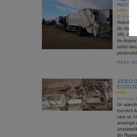
reciclabi
19 martie
Având în v
din data 
SRL implem
de deșeuri
astfel ris
personalul
READ M
VIDEO De
ECOLOGI
5 martie 
Un adevăra
membrii A
care se în
anvelope u
amplasată 
din Rupea