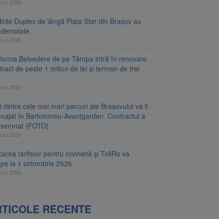
gust 2026
irile Duplex de lângă Piața Star din Brașov au
t demolate
gust 2026
tforma Belvedere de pe Tâmpa intră în renovare.
ract de peste 1 milion de lei și termen de trei
gust 2026
 dintre cele mai mari parcuri ale Brașovului va fi
najat în Bartolomeu-Avantgarden. Contractul a
t semnat (FOTO)
gust 2026
carea tarifelor pentru rovinietă și TollRo va
epe la 1 octombrie 2026
gust 2026
RTICOLE RECENTE